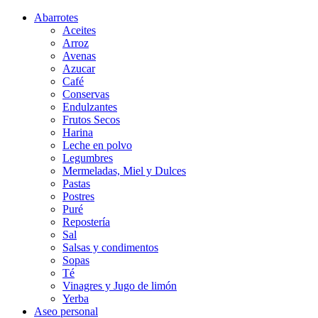
Abarrotes
Aceites
Arroz
Avenas
Azucar
Café
Conservas
Endulzantes
Frutos Secos
Harina
Leche en polvo
Legumbres
Mermeladas, Miel y Dulces
Pastas
Postres
Puré
Repostería
Sal
Salsas y condimentos
Sopas
Té
Vinagres y Jugo de limón
Yerba
Aseo personal