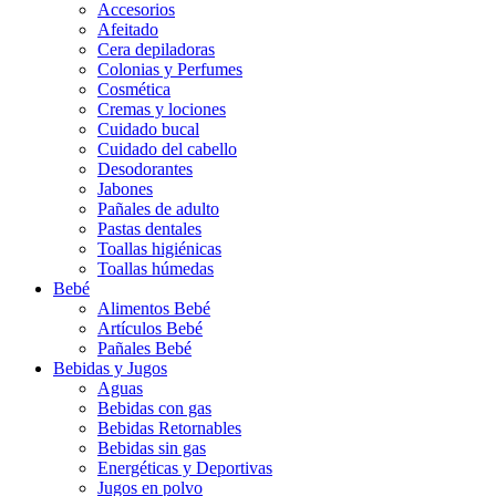
Accesorios
Afeitado
Cera depiladoras
Colonias y Perfumes
Cosmética
Cremas y lociones
Cuidado bucal
Cuidado del cabello
Desodorantes
Jabones
Pañales de adulto
Pastas dentales
Toallas higiénicas
Toallas húmedas
Bebé
Alimentos Bebé
Artículos Bebé
Pañales Bebé
Bebidas y Jugos
Aguas
Bebidas con gas
Bebidas Retornables
Bebidas sin gas
Energéticas y Deportivas
Jugos en polvo