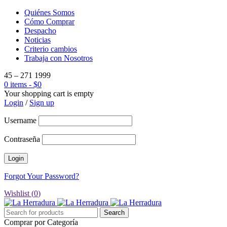
Quiénes Somos
Cómo Comprar
Despacho
Noticias
Criterio cambios
Trabaja con Nosotros
45 – 271 1999
0 items
-
$
0
Your shopping cart is empty
Login
/
Sign up
Username
Contraseña
Forgot Your Password?
Wishlist (
0
)
Comprar por Categoría