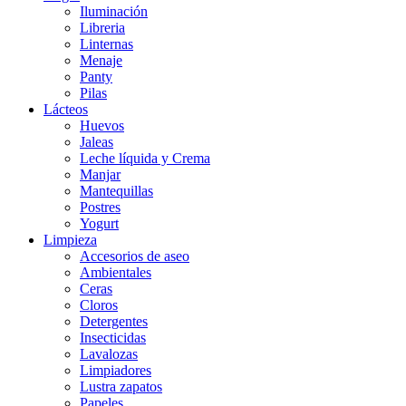
Iluminación
Libreria
Linternas
Menaje
Panty
Pilas
Lácteos
Huevos
Jaleas
Leche líquida y Crema
Manjar
Mantequillas
Postres
Yogurt
Limpieza
Accesorios de aseo
Ambientales
Ceras
Cloros
Detergentes
Insecticidas
Lavalozas
Limpiadores
Lustra zapatos
Papeles