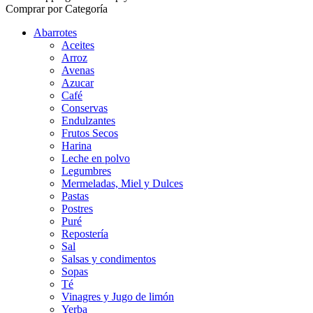
Comprar por Categoría
Abarrotes
Aceites
Arroz
Avenas
Azucar
Café
Conservas
Endulzantes
Frutos Secos
Harina
Leche en polvo
Legumbres
Mermeladas, Miel y Dulces
Pastas
Postres
Puré
Repostería
Sal
Salsas y condimentos
Sopas
Té
Vinagres y Jugo de limón
Yerba