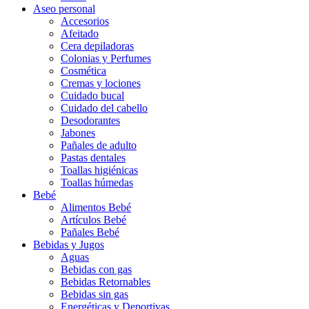
Aseo personal
Accesorios
Afeitado
Cera depiladoras
Colonias y Perfumes
Cosmética
Cremas y lociones
Cuidado bucal
Cuidado del cabello
Desodorantes
Jabones
Pañales de adulto
Pastas dentales
Toallas higiénicas
Toallas húmedas
Bebé
Alimentos Bebé
Artículos Bebé
Pañales Bebé
Bebidas y Jugos
Aguas
Bebidas con gas
Bebidas Retornables
Bebidas sin gas
Energéticas y Deportivas