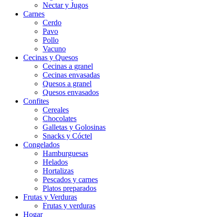
Nectar y Jugos
Carnes
Cerdo
Pavo
Pollo
Vacuno
Cecinas y Quesos
Cecinas a granel
Cecinas envasadas
Quesos a granel
Quesos envasados
Confites
Cereales
Chocolates
Galletas y Golosinas
Snacks y Cóctel
Congelados
Hamburguesas
Helados
Hortalizas
Pescados y carnes
Platos preparados
Frutas y Verduras
Frutas y verduras
Hogar