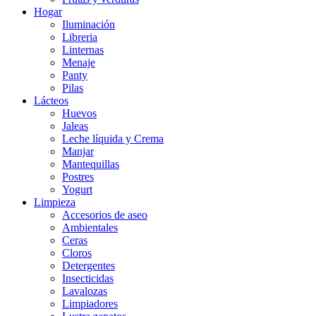
Hogar
Iluminación
Libreria
Linternas
Menaje
Panty
Pilas
Lácteos
Huevos
Jaleas
Leche líquida y Crema
Manjar
Mantequillas
Postres
Yogurt
Limpieza
Accesorios de aseo
Ambientales
Ceras
Cloros
Detergentes
Insecticidas
Lavalozas
Limpiadores