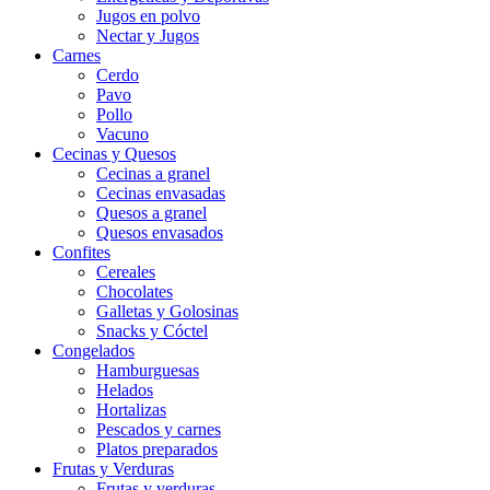
Jugos en polvo
Nectar y Jugos
Carnes
Cerdo
Pavo
Pollo
Vacuno
Cecinas y Quesos
Cecinas a granel
Cecinas envasadas
Quesos a granel
Quesos envasados
Confites
Cereales
Chocolates
Galletas y Golosinas
Snacks y Cóctel
Congelados
Hamburguesas
Helados
Hortalizas
Pescados y carnes
Platos preparados
Frutas y Verduras
Frutas y verduras