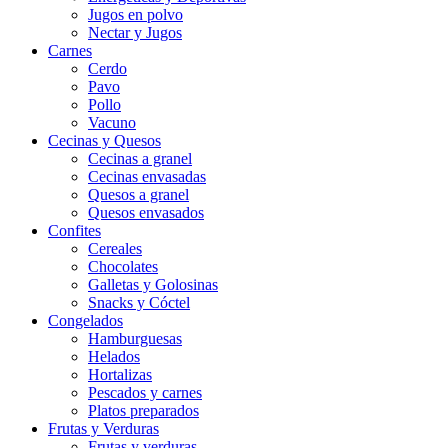
Jugos en polvo
Nectar y Jugos
Carnes
Cerdo
Pavo
Pollo
Vacuno
Cecinas y Quesos
Cecinas a granel
Cecinas envasadas
Quesos a granel
Quesos envasados
Confites
Cereales
Chocolates
Galletas y Golosinas
Snacks y Cóctel
Congelados
Hamburguesas
Helados
Hortalizas
Pescados y carnes
Platos preparados
Frutas y Verduras
Frutas y verduras