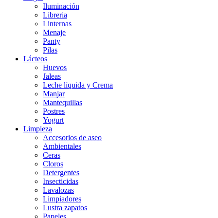
Iluminación
Libreria
Linternas
Menaje
Panty
Pilas
Lácteos
Huevos
Jaleas
Leche líquida y Crema
Manjar
Mantequillas
Postres
Yogurt
Limpieza
Accesorios de aseo
Ambientales
Ceras
Cloros
Detergentes
Insecticidas
Lavalozas
Limpiadores
Lustra zapatos
Papeles