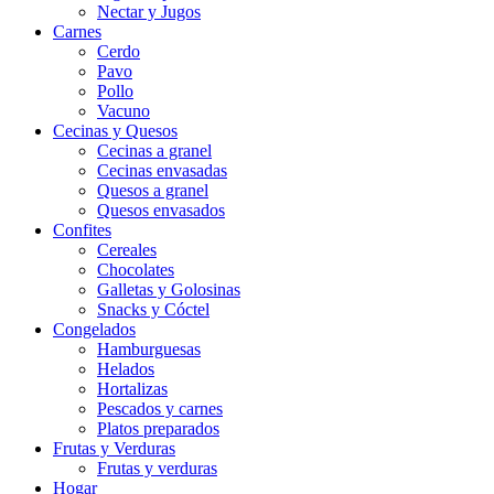
Nectar y Jugos
Carnes
Cerdo
Pavo
Pollo
Vacuno
Cecinas y Quesos
Cecinas a granel
Cecinas envasadas
Quesos a granel
Quesos envasados
Confites
Cereales
Chocolates
Galletas y Golosinas
Snacks y Cóctel
Congelados
Hamburguesas
Helados
Hortalizas
Pescados y carnes
Platos preparados
Frutas y Verduras
Frutas y verduras
Hogar