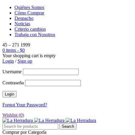
Quiénes Somos
Cómo Comprar
Despacho
Noticias
Criterio cambios
Trabaja con Nosotros
45 – 271 1999
0 items
-
$
0
Your shopping cart is empty
Login
/
Sign up
Username
Contraseña
Forgot Your Password?
Wishlist (
0
)
Comprar por Categoría