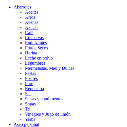
Abarrotes
Aceites
Arroz
Avenas
Azucar
Café
Conservas
Endulzantes
Frutos Secos
Harina
Leche en polvo
Legumbres
Mermeladas, Miel y Dulces
Pastas
Postres
Puré
Repostería
Sal
Salsas y condimentos
Sopas
Té
Vinagres y Jugo de limón
Yerba
Aseo personal