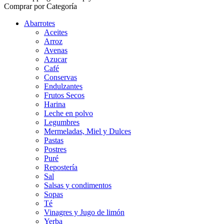
Comprar por Categoría
Abarrotes
Aceites
Arroz
Avenas
Azucar
Café
Conservas
Endulzantes
Frutos Secos
Harina
Leche en polvo
Legumbres
Mermeladas, Miel y Dulces
Pastas
Postres
Puré
Repostería
Sal
Salsas y condimentos
Sopas
Té
Vinagres y Jugo de limón
Yerba