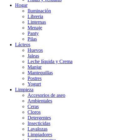
Hogar
Iluminación
Libreria
Linternas
Menaje
Panty
Pilas
Lácteos
Huevos
Jaleas
Leche líquida y Crema
Manjar
Mantequillas
Postres
Yogurt
Limpieza
Accesorios de aseo
Ambientales
Ceras
Cloros
Detergentes
Insecticidas
Lavalozas
Limpiadores