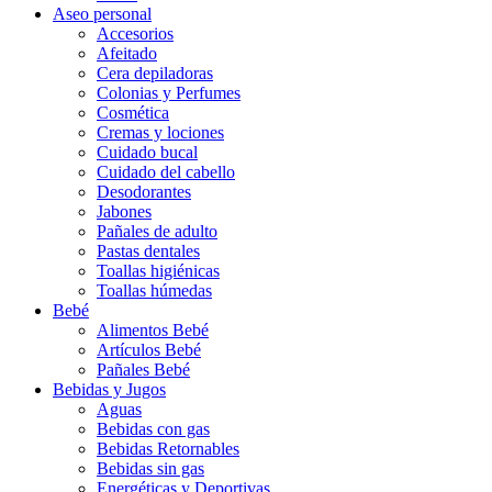
Aseo personal
Accesorios
Afeitado
Cera depiladoras
Colonias y Perfumes
Cosmética
Cremas y lociones
Cuidado bucal
Cuidado del cabello
Desodorantes
Jabones
Pañales de adulto
Pastas dentales
Toallas higiénicas
Toallas húmedas
Bebé
Alimentos Bebé
Artículos Bebé
Pañales Bebé
Bebidas y Jugos
Aguas
Bebidas con gas
Bebidas Retornables
Bebidas sin gas
Energéticas y Deportivas