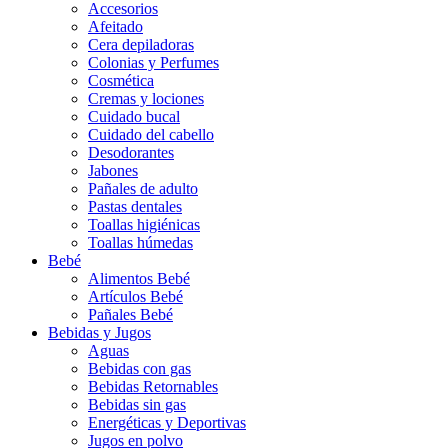
Accesorios
Afeitado
Cera depiladoras
Colonias y Perfumes
Cosmética
Cremas y lociones
Cuidado bucal
Cuidado del cabello
Desodorantes
Jabones
Pañales de adulto
Pastas dentales
Toallas higiénicas
Toallas húmedas
Bebé
Alimentos Bebé
Artículos Bebé
Pañales Bebé
Bebidas y Jugos
Aguas
Bebidas con gas
Bebidas Retornables
Bebidas sin gas
Energéticas y Deportivas
Jugos en polvo