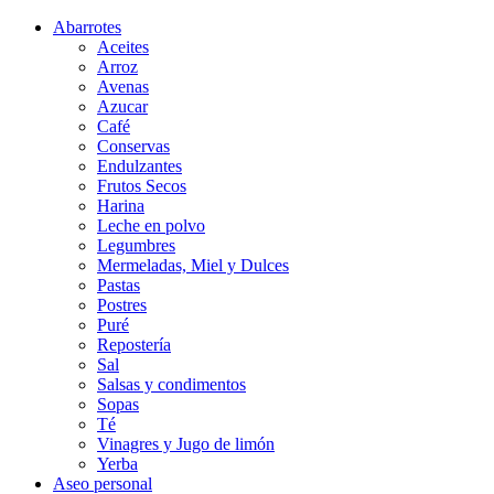
Abarrotes
Aceites
Arroz
Avenas
Azucar
Café
Conservas
Endulzantes
Frutos Secos
Harina
Leche en polvo
Legumbres
Mermeladas, Miel y Dulces
Pastas
Postres
Puré
Repostería
Sal
Salsas y condimentos
Sopas
Té
Vinagres y Jugo de limón
Yerba
Aseo personal