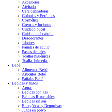
Accesorios
Afeitado
Cera depiladoras
Colonias y Perfumes
Cosmética
Cremas y lociones
Cuidado bucal
Cuidado del cabello
Desodorantes
Jabones
Pañales de adulto
Pastas dentales
Toallas higiénicas
Toallas húmedas
Bebé
Alimentos Bebé
Artículos Bebé
Pañales Bebé
Bebidas y Jugos
Aguas
Bebidas con gas
Bebidas Retornables
Bebidas sin gas
Energéticas y Deportivas
Jugos en polvo