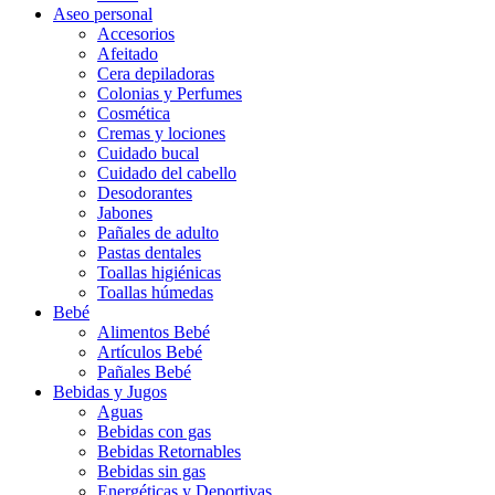
Aseo personal
Accesorios
Afeitado
Cera depiladoras
Colonias y Perfumes
Cosmética
Cremas y lociones
Cuidado bucal
Cuidado del cabello
Desodorantes
Jabones
Pañales de adulto
Pastas dentales
Toallas higiénicas
Toallas húmedas
Bebé
Alimentos Bebé
Artículos Bebé
Pañales Bebé
Bebidas y Jugos
Aguas
Bebidas con gas
Bebidas Retornables
Bebidas sin gas
Energéticas y Deportivas