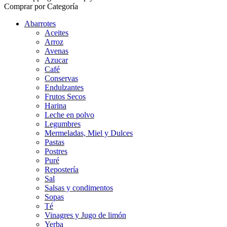
Comprar por Categoría
Abarrotes
Aceites
Arroz
Avenas
Azucar
Café
Conservas
Endulzantes
Frutos Secos
Harina
Leche en polvo
Legumbres
Mermeladas, Miel y Dulces
Pastas
Postres
Puré
Repostería
Sal
Salsas y condimentos
Sopas
Té
Vinagres y Jugo de limón
Yerba