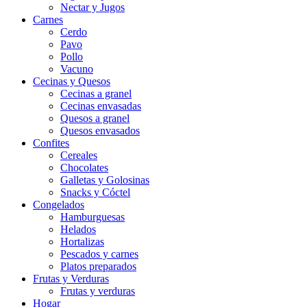
Nectar y Jugos
Carnes
Cerdo
Pavo
Pollo
Vacuno
Cecinas y Quesos
Cecinas a granel
Cecinas envasadas
Quesos a granel
Quesos envasados
Confites
Cereales
Chocolates
Galletas y Golosinas
Snacks y Cóctel
Congelados
Hamburguesas
Helados
Hortalizas
Pescados y carnes
Platos preparados
Frutas y Verduras
Frutas y verduras
Hogar