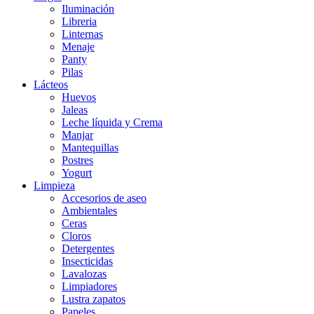
Iluminación
Libreria
Linternas
Menaje
Panty
Pilas
Lácteos
Huevos
Jaleas
Leche líquida y Crema
Manjar
Mantequillas
Postres
Yogurt
Limpieza
Accesorios de aseo
Ambientales
Ceras
Cloros
Detergentes
Insecticidas
Lavalozas
Limpiadores
Lustra zapatos
Papeles