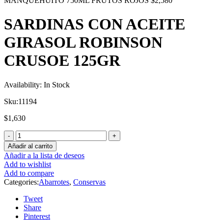
MANQUEHUITO 750ML FRUTOS ROJOS
$
2,580
SARDINAS CON ACEITE
GIRASOL ROBINSON
CRUSOE 125GR
Availability:
In Stock
Sku:
11194
$
1,630
Añadir al carrito
Añadir a la lista de deseos
Add to wishlist
Add to compare
Categories:
Abarrotes
,
Conservas
Tweet
Share
Pinterest