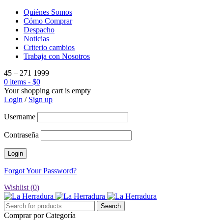
Quiénes Somos
Cómo Comprar
Despacho
Noticias
Criterio cambios
Trabaja con Nosotros
45 – 271 1999
0 items
-
$
0
Your shopping cart is empty
Login
/
Sign up
Username
Contraseña
Forgot Your Password?
Wishlist (
0
)
Comprar por Categoría