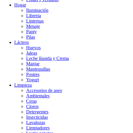
Hogar
Iluminación
Libreria
Linternas
Menaje
Panty
Pilas
Lácteos
Huevos
Jaleas
Leche líquida y Crema
Manjar
Mantequillas
Postres
Yogurt
Limpieza
Accesorios de aseo
Ambientales
Ceras
Cloros
Detergentes
Insecticidas
Lavalozas
Limpiadores