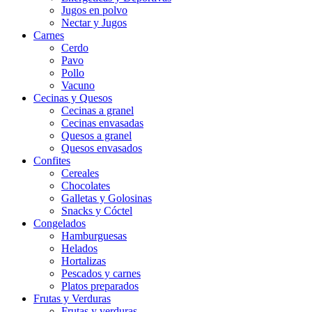
Jugos en polvo
Nectar y Jugos
Carnes
Cerdo
Pavo
Pollo
Vacuno
Cecinas y Quesos
Cecinas a granel
Cecinas envasadas
Quesos a granel
Quesos envasados
Confites
Cereales
Chocolates
Galletas y Golosinas
Snacks y Cóctel
Congelados
Hamburguesas
Helados
Hortalizas
Pescados y carnes
Platos preparados
Frutas y Verduras
Frutas y verduras