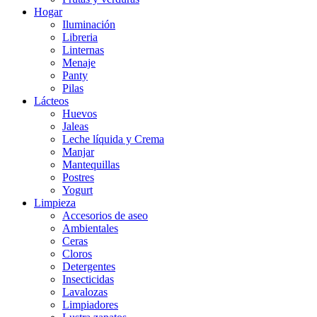
Hogar
Iluminación
Libreria
Linternas
Menaje
Panty
Pilas
Lácteos
Huevos
Jaleas
Leche líquida y Crema
Manjar
Mantequillas
Postres
Yogurt
Limpieza
Accesorios de aseo
Ambientales
Ceras
Cloros
Detergentes
Insecticidas
Lavalozas
Limpiadores