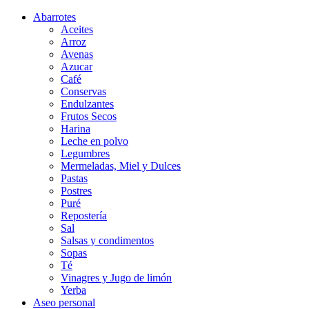
Abarrotes
Aceites
Arroz
Avenas
Azucar
Café
Conservas
Endulzantes
Frutos Secos
Harina
Leche en polvo
Legumbres
Mermeladas, Miel y Dulces
Pastas
Postres
Puré
Repostería
Sal
Salsas y condimentos
Sopas
Té
Vinagres y Jugo de limón
Yerba
Aseo personal