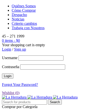
Quiénes Somos
Cómo Comprar
Despacho
Noticias
Criterio cambios
Trabaja con Nosotros
45 – 271 1999
0 items
-
$
0
Your shopping cart is empty
Login
/
Sign up
Username
Contraseña
Forgot Your Password?
Wishlist (
0
)
Comprar por Categoría