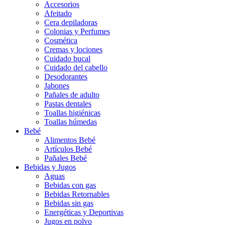
Accesorios
Afeitado
Cera depiladoras
Colonias y Perfumes
Cosmética
Cremas y lociones
Cuidado bucal
Cuidado del cabello
Desodorantes
Jabones
Pañales de adulto
Pastas dentales
Toallas higiénicas
Toallas húmedas
Bebé
Alimentos Bebé
Artículos Bebé
Pañales Bebé
Bebidas y Jugos
Aguas
Bebidas con gas
Bebidas Retornables
Bebidas sin gas
Energéticas y Deportivas
Jugos en polvo