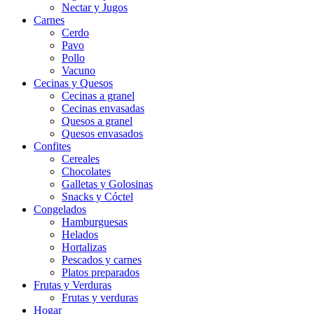
Nectar y Jugos
Carnes
Cerdo
Pavo
Pollo
Vacuno
Cecinas y Quesos
Cecinas a granel
Cecinas envasadas
Quesos a granel
Quesos envasados
Confites
Cereales
Chocolates
Galletas y Golosinas
Snacks y Cóctel
Congelados
Hamburguesas
Helados
Hortalizas
Pescados y carnes
Platos preparados
Frutas y Verduras
Frutas y verduras
Hogar