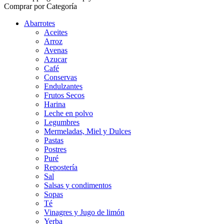
Comprar por Categoría
Abarrotes
Aceites
Arroz
Avenas
Azucar
Café
Conservas
Endulzantes
Frutos Secos
Harina
Leche en polvo
Legumbres
Mermeladas, Miel y Dulces
Pastas
Postres
Puré
Repostería
Sal
Salsas y condimentos
Sopas
Té
Vinagres y Jugo de limón
Yerba