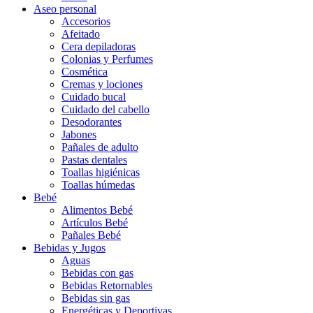
Aseo personal
Accesorios
Afeitado
Cera depiladoras
Colonias y Perfumes
Cosmética
Cremas y lociones
Cuidado bucal
Cuidado del cabello
Desodorantes
Jabones
Pañales de adulto
Pastas dentales
Toallas higiénicas
Toallas húmedas
Bebé
Alimentos Bebé
Artículos Bebé
Pañales Bebé
Bebidas y Jugos
Aguas
Bebidas con gas
Bebidas Retornables
Bebidas sin gas
Energéticas y Deportivas