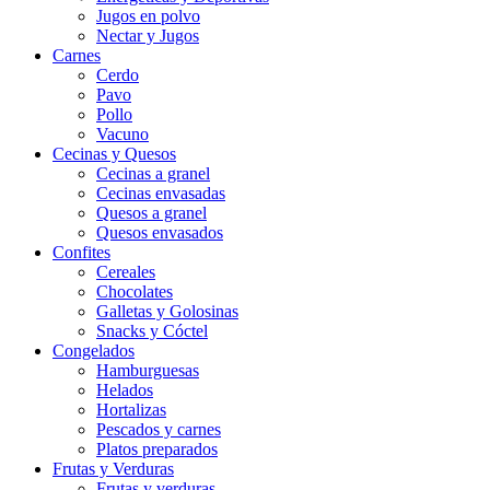
Jugos en polvo
Nectar y Jugos
Carnes
Cerdo
Pavo
Pollo
Vacuno
Cecinas y Quesos
Cecinas a granel
Cecinas envasadas
Quesos a granel
Quesos envasados
Confites
Cereales
Chocolates
Galletas y Golosinas
Snacks y Cóctel
Congelados
Hamburguesas
Helados
Hortalizas
Pescados y carnes
Platos preparados
Frutas y Verduras
Frutas y verduras