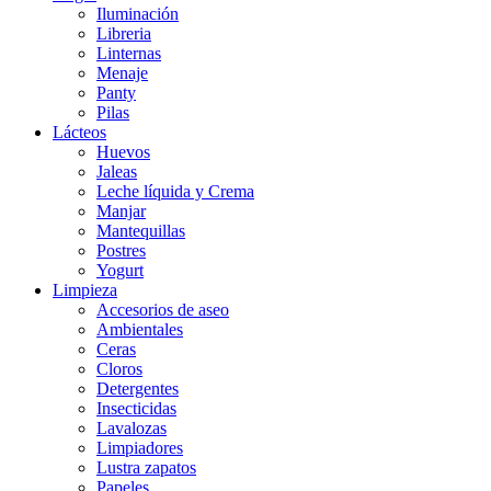
Iluminación
Libreria
Linternas
Menaje
Panty
Pilas
Lácteos
Huevos
Jaleas
Leche líquida y Crema
Manjar
Mantequillas
Postres
Yogurt
Limpieza
Accesorios de aseo
Ambientales
Ceras
Cloros
Detergentes
Insecticidas
Lavalozas
Limpiadores
Lustra zapatos
Papeles