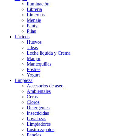
Iluminación
Libreria
Linternas
Menaje
Panty
Pilas
Lácteos
Huevos
Jaleas
Leche líquida y Crema
Manjar
Mantequillas
Postres
Yogurt
Limpieza
Accesorios de aseo
Ambientales
Ceras
Cloros
Detergentes
Insecticidas
Lavalozas
Limpiadores
Lustra zapatos
Papeles