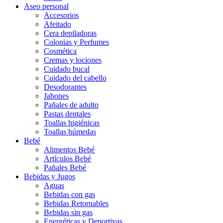
Aseo personal
Accesorios
Afeitado
Cera depiladoras
Colonias y Perfumes
Cosmética
Cremas y lociones
Cuidado bucal
Cuidado del cabello
Desodorantes
Jabones
Pañales de adulto
Pastas dentales
Toallas higiénicas
Toallas húmedas
Bebé
Alimentos Bebé
Artículos Bebé
Pañales Bebé
Bebidas y Jugos
Aguas
Bebidas con gas
Bebidas Retornables
Bebidas sin gas
Energéticas y Deportivas