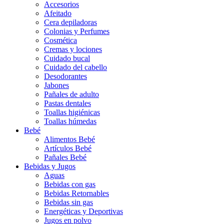
Accesorios
Afeitado
Cera depiladoras
Colonias y Perfumes
Cosmética
Cremas y lociones
Cuidado bucal
Cuidado del cabello
Desodorantes
Jabones
Pañales de adulto
Pastas dentales
Toallas higiénicas
Toallas húmedas
Bebé
Alimentos Bebé
Artículos Bebé
Pañales Bebé
Bebidas y Jugos
Aguas
Bebidas con gas
Bebidas Retornables
Bebidas sin gas
Energéticas y Deportivas
Jugos en polvo