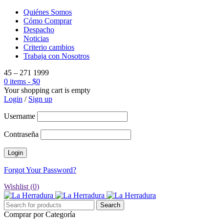
Quiénes Somos
Cómo Comprar
Despacho
Noticias
Criterio cambios
Trabaja con Nosotros
45 – 271 1999
0 items
-
$
0
Your shopping cart is empty
Login
/
Sign up
Username
Contraseña
Forgot Your Password?
Wishlist (
0
)
Comprar por Categoría