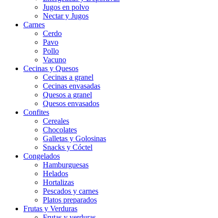
Jugos en polvo
Nectar y Jugos
Carnes
Cerdo
Pavo
Pollo
Vacuno
Cecinas y Quesos
Cecinas a granel
Cecinas envasadas
Quesos a granel
Quesos envasados
Confites
Cereales
Chocolates
Galletas y Golosinas
Snacks y Cóctel
Congelados
Hamburguesas
Helados
Hortalizas
Pescados y carnes
Platos preparados
Frutas y Verduras
Frutas y verduras