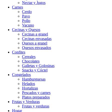
Nectar y Jugos
Carnes
Cerdo
Pavo
Pollo
Vacuno
Cecinas y Quesos
Cecinas a granel
Cecinas envasadas
Quesos a granel
Quesos envasados
Confites
Cereales
Chocolates
Galletas y Golosinas
Snacks y Cóctel
Congelados
Hamburguesas
Helados
Hortalizas
Pescados y carnes
Platos preparados
Frutas y Verduras
Frutas y verduras
Hogar