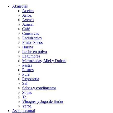
Abarrotes
Aceites
Arroz
Avenas
Azucar
Café
Conservas
Endulzantes
Frutos Secos
Harina
Leche en polvo
Legumbres
Mermeladas, Miel y Dulces
Pastas
Postres
Puré
Repostería
Sal
Salsas y condimentos
Sopas
Té
Vinagres y Jugo de limón
Yerba
Aseo personal