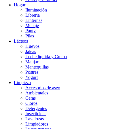
Hogar
Iluminación
Libreria
Linternas
Menaje
Panty
Pilas
Lácteos
Huevos
Jaleas
Leche líquida y Crema
Manjar
Mantequillas
Postres
Yogurt
Limpieza
Accesorios de aseo
Ambientales
Ceras
Cloros
Detergentes
Insecticidas
Lavalozas
Limpiadores