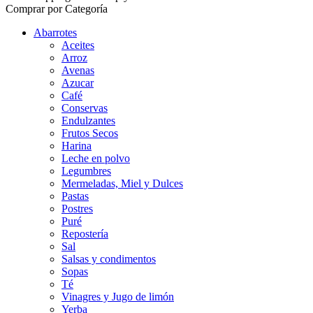
Comprar por Categoría
Abarrotes
Aceites
Arroz
Avenas
Azucar
Café
Conservas
Endulzantes
Frutos Secos
Harina
Leche en polvo
Legumbres
Mermeladas, Miel y Dulces
Pastas
Postres
Puré
Repostería
Sal
Salsas y condimentos
Sopas
Té
Vinagres y Jugo de limón
Yerba