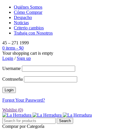
Quiénes Somos
Cómo Comprar
Despacho
Noticias
Criterio cambios
Trabaja con Nosotros
45 – 271 1999
0 items
-
$
0
Your shopping cart is empty
Login
/
Sign up
Username
Contraseña
Forgot Your Password?
Wishlist (
0
)
Comprar por Categoría