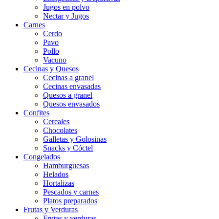
Jugos en polvo
Nectar y Jugos
Carnes
Cerdo
Pavo
Pollo
Vacuno
Cecinas y Quesos
Cecinas a granel
Cecinas envasadas
Quesos a granel
Quesos envasados
Confites
Cereales
Chocolates
Galletas y Golosinas
Snacks y Cóctel
Congelados
Hamburguesas
Helados
Hortalizas
Pescados y carnes
Platos preparados
Frutas y Verduras
Frutas y verduras