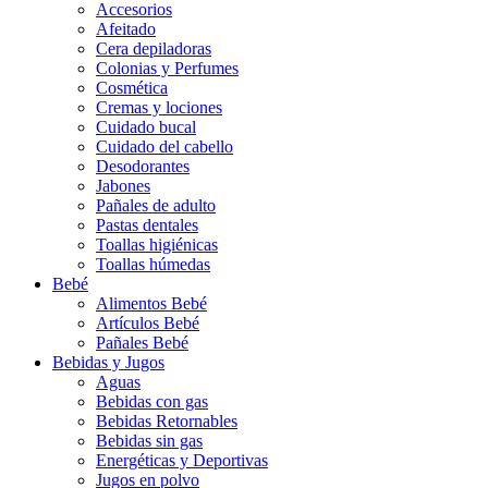
Accesorios
Afeitado
Cera depiladoras
Colonias y Perfumes
Cosmética
Cremas y lociones
Cuidado bucal
Cuidado del cabello
Desodorantes
Jabones
Pañales de adulto
Pastas dentales
Toallas higiénicas
Toallas húmedas
Bebé
Alimentos Bebé
Artículos Bebé
Pañales Bebé
Bebidas y Jugos
Aguas
Bebidas con gas
Bebidas Retornables
Bebidas sin gas
Energéticas y Deportivas
Jugos en polvo