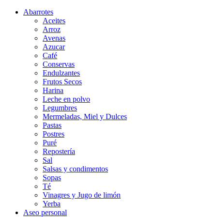
Abarrotes
Aceites
Arroz
Avenas
Azucar
Café
Conservas
Endulzantes
Frutos Secos
Harina
Leche en polvo
Legumbres
Mermeladas, Miel y Dulces
Pastas
Postres
Puré
Repostería
Sal
Salsas y condimentos
Sopas
Té
Vinagres y Jugo de limón
Yerba
Aseo personal