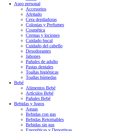
Aseo personal
Accesorios
Afeitado
Cera depiladoras
Colonias y Perfumes
Cosmética
Cremas y lociones
Cuidado bucal
Cuidado del cabello
Desodorantes
Jabones
Pañales de adulto
Pastas dentales
Toallas higiénicas
Toallas húmedas
Bebé
Alimentos Bebé
Artículos Bebé
Pañales Bebé
Bebidas y Jugos
Aguas
Bebidas con gas
Bebidas Retornables
Bebidas sin gas
Energéticas y Deportivas