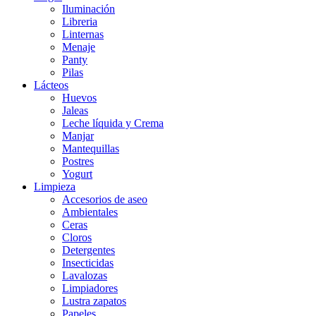
Iluminación
Libreria
Linternas
Menaje
Panty
Pilas
Lácteos
Huevos
Jaleas
Leche líquida y Crema
Manjar
Mantequillas
Postres
Yogurt
Limpieza
Accesorios de aseo
Ambientales
Ceras
Cloros
Detergentes
Insecticidas
Lavalozas
Limpiadores
Lustra zapatos
Papeles