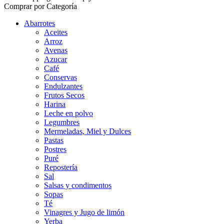
Comprar por Categoría
Abarrotes
Aceites
Arroz
Avenas
Azucar
Café
Conservas
Endulzantes
Frutos Secos
Harina
Leche en polvo
Legumbres
Mermeladas, Miel y Dulces
Pastas
Postres
Puré
Repostería
Sal
Salsas y condimentos
Sopas
Té
Vinagres y Jugo de limón
Yerba