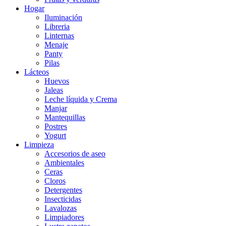
Hogar
Iluminación
Libreria
Linternas
Menaje
Panty
Pilas
Lácteos
Huevos
Jaleas
Leche líquida y Crema
Manjar
Mantequillas
Postres
Yogurt
Limpieza
Accesorios de aseo
Ambientales
Ceras
Cloros
Detergentes
Insecticidas
Lavalozas
Limpiadores