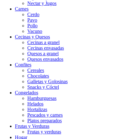
Nectar y Jugos
Carnes
Cerdo
Pavo
Pollo
Vacuno
Cecinas y Quesos
Cecinas a granel
Cecinas envasadas
Quesos a granel
Quesos envasados
Confites
Cereales
Chocolates
Galletas y Golosinas
Snacks y Cóctel
Congelados
Hamburguesas
Helados
Hortalizas
Pescados y carnes
Platos preparados
Frutas y Verduras
Frutas y verduras
Hogar