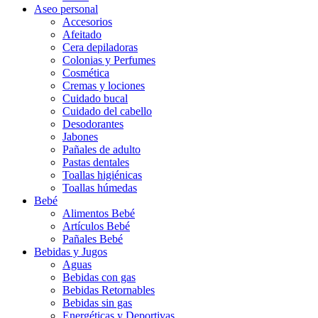
Aseo personal
Accesorios
Afeitado
Cera depiladoras
Colonias y Perfumes
Cosmética
Cremas y lociones
Cuidado bucal
Cuidado del cabello
Desodorantes
Jabones
Pañales de adulto
Pastas dentales
Toallas higiénicas
Toallas húmedas
Bebé
Alimentos Bebé
Artículos Bebé
Pañales Bebé
Bebidas y Jugos
Aguas
Bebidas con gas
Bebidas Retornables
Bebidas sin gas
Energéticas y Deportivas