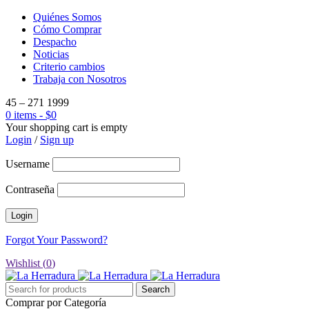
Quiénes Somos
Cómo Comprar
Despacho
Noticias
Criterio cambios
Trabaja con Nosotros
45 – 271 1999
0 items
-
$
0
Your shopping cart is empty
Login
/
Sign up
Username
Contraseña
Forgot Your Password?
Wishlist (
0
)
Comprar por Categoría