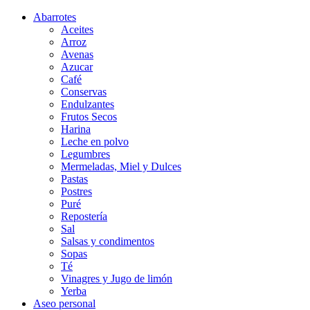
Abarrotes
Aceites
Arroz
Avenas
Azucar
Café
Conservas
Endulzantes
Frutos Secos
Harina
Leche en polvo
Legumbres
Mermeladas, Miel y Dulces
Pastas
Postres
Puré
Repostería
Sal
Salsas y condimentos
Sopas
Té
Vinagres y Jugo de limón
Yerba
Aseo personal