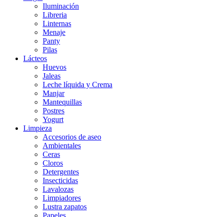
Iluminación
Libreria
Linternas
Menaje
Panty
Pilas
Lácteos
Huevos
Jaleas
Leche líquida y Crema
Manjar
Mantequillas
Postres
Yogurt
Limpieza
Accesorios de aseo
Ambientales
Ceras
Cloros
Detergentes
Insecticidas
Lavalozas
Limpiadores
Lustra zapatos
Papeles