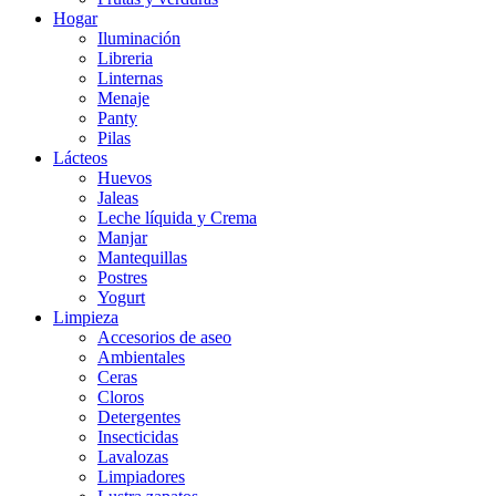
Hogar
Iluminación
Libreria
Linternas
Menaje
Panty
Pilas
Lácteos
Huevos
Jaleas
Leche líquida y Crema
Manjar
Mantequillas
Postres
Yogurt
Limpieza
Accesorios de aseo
Ambientales
Ceras
Cloros
Detergentes
Insecticidas
Lavalozas
Limpiadores