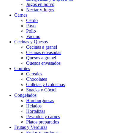
Jugos en polvo
Nectar y Jugos
Carnes
Cerdo
Pavo
Pollo
Vacuno
Cecinas y Quesos
Cecinas a granel
Cecinas envasadas
Quesos a granel
Quesos envasados
Confites
Cereales
Chocolates
Galletas y Golosinas
Snacks y Cóctel
Congelados
Hamburguesas
Helados
Hortalizas
Pescados y carnes
Platos preparados
Frutas y Verduras
Frutas y verduras