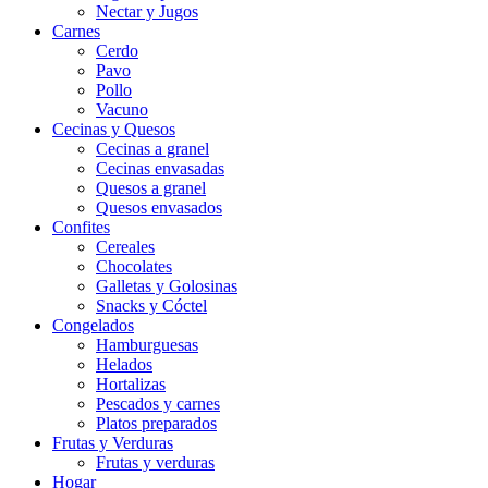
Nectar y Jugos
Carnes
Cerdo
Pavo
Pollo
Vacuno
Cecinas y Quesos
Cecinas a granel
Cecinas envasadas
Quesos a granel
Quesos envasados
Confites
Cereales
Chocolates
Galletas y Golosinas
Snacks y Cóctel
Congelados
Hamburguesas
Helados
Hortalizas
Pescados y carnes
Platos preparados
Frutas y Verduras
Frutas y verduras
Hogar