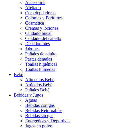
Accesorios
Afeitado
Cera depiladoras
Colonias y Perfumes
Cosmética
Cremas y lociones
Cuidado bucal
Cuidado del cabello
Desodorantes
Jabones
Pañales de adulto
Pastas dentales
Toallas higiénicas
Toallas húmedas
Bebé
Alimentos Bebé
Artículos Bebé
Pañales Bebé
Bebidas y Jugos
Aguas
Bebidas con gas
Bebidas Retornables
Bebidas sin gas
Energéticas y Deportivas
Jugos en polvo