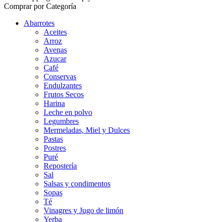
Comprar por Categoría
Abarrotes
Aceites
Arroz
Avenas
Azucar
Café
Conservas
Endulzantes
Frutos Secos
Harina
Leche en polvo
Legumbres
Mermeladas, Miel y Dulces
Pastas
Postres
Puré
Repostería
Sal
Salsas y condimentos
Sopas
Té
Vinagres y Jugo de limón
Yerba