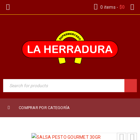
0 items
-
$
0
COMPRAR POR CATEGORÍA