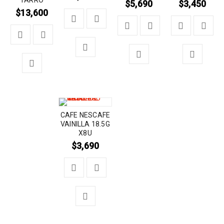
$
5,690
$
3,450
$
13,600
CAFE NESCAFE
VAINILLA 18.5G
X8U
$
3,690