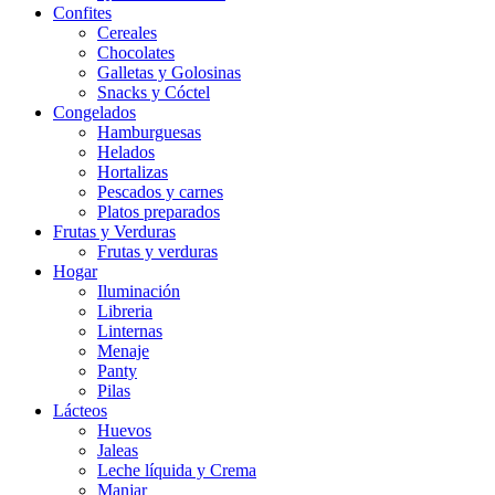
Confites
Cereales
Chocolates
Galletas y Golosinas
Snacks y Cóctel
Congelados
Hamburguesas
Helados
Hortalizas
Pescados y carnes
Platos preparados
Frutas y Verduras
Frutas y verduras
Hogar
Iluminación
Libreria
Linternas
Menaje
Panty
Pilas
Lácteos
Huevos
Jaleas
Leche líquida y Crema
Manjar