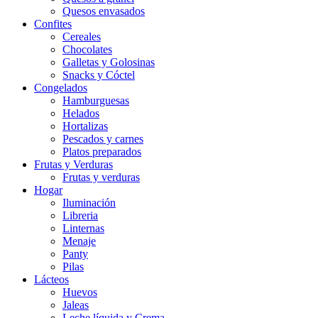
Quesos envasados
Confites
Cereales
Chocolates
Galletas y Golosinas
Snacks y Cóctel
Congelados
Hamburguesas
Helados
Hortalizas
Pescados y carnes
Platos preparados
Frutas y Verduras
Frutas y verduras
Hogar
Iluminación
Libreria
Linternas
Menaje
Panty
Pilas
Lácteos
Huevos
Jaleas
Leche líquida y Crema