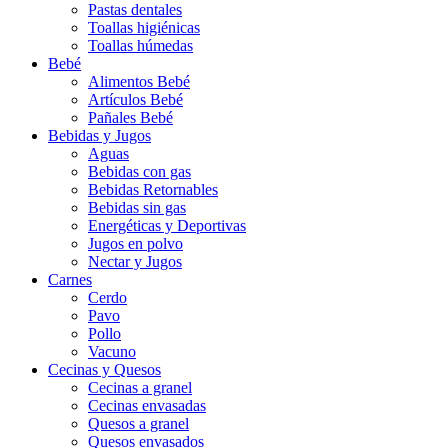
Pastas dentales
Toallas higiénicas
Toallas húmedas
Bebé
Alimentos Bebé
Artículos Bebé
Pañales Bebé
Bebidas y Jugos
Aguas
Bebidas con gas
Bebidas Retornables
Bebidas sin gas
Energéticas y Deportivas
Jugos en polvo
Nectar y Jugos
Carnes
Cerdo
Pavo
Pollo
Vacuno
Cecinas y Quesos
Cecinas a granel
Cecinas envasadas
Quesos a granel
Quesos envasados