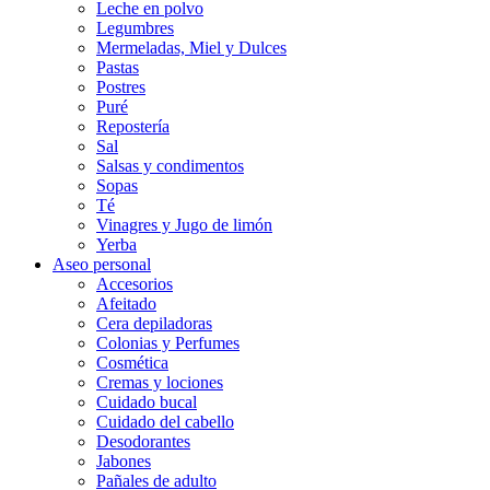
Leche en polvo
Legumbres
Mermeladas, Miel y Dulces
Pastas
Postres
Puré
Repostería
Sal
Salsas y condimentos
Sopas
Té
Vinagres y Jugo de limón
Yerba
Aseo personal
Accesorios
Afeitado
Cera depiladoras
Colonias y Perfumes
Cosmética
Cremas y lociones
Cuidado bucal
Cuidado del cabello
Desodorantes
Jabones
Pañales de adulto