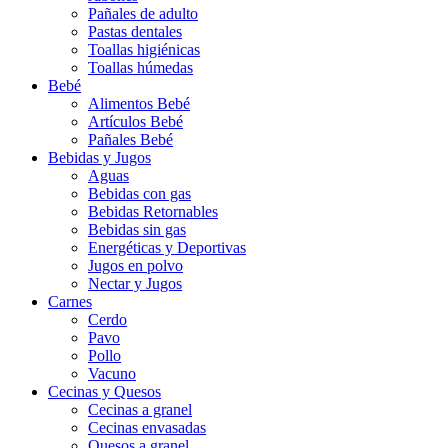
Pañales de adulto
Pastas dentales
Toallas higiénicas
Toallas húmedas
Bebé
Alimentos Bebé
Artículos Bebé
Pañales Bebé
Bebidas y Jugos
Aguas
Bebidas con gas
Bebidas Retornables
Bebidas sin gas
Energéticas y Deportivas
Jugos en polvo
Nectar y Jugos
Carnes
Cerdo
Pavo
Pollo
Vacuno
Cecinas y Quesos
Cecinas a granel
Cecinas envasadas
Quesos a granel