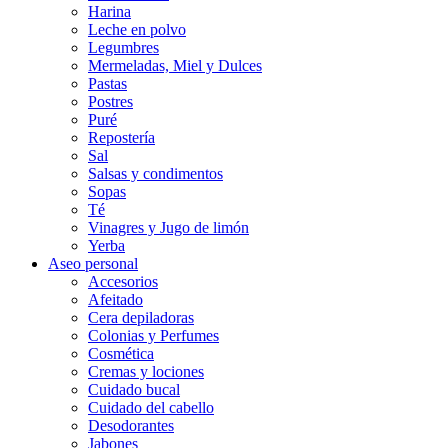
Harina
Leche en polvo
Legumbres
Mermeladas, Miel y Dulces
Pastas
Postres
Puré
Repostería
Sal
Salsas y condimentos
Sopas
Té
Vinagres y Jugo de limón
Yerba
Aseo personal
Accesorios
Afeitado
Cera depiladoras
Colonias y Perfumes
Cosmética
Cremas y lociones
Cuidado bucal
Cuidado del cabello
Desodorantes
Jabones