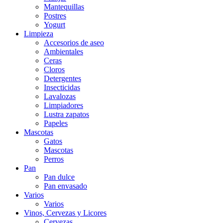
Mantequillas
Postres
Yogurt
Limpieza
Accesorios de aseo
Ambientales
Ceras
Cloros
Detergentes
Insecticidas
Lavalozas
Limpiadores
Lustra zapatos
Papeles
Mascotas
Gatos
Mascotas
Perros
Pan
Pan dulce
Pan envasado
Varios
Varios
Vinos, Cervezas y Licores
Cervezas