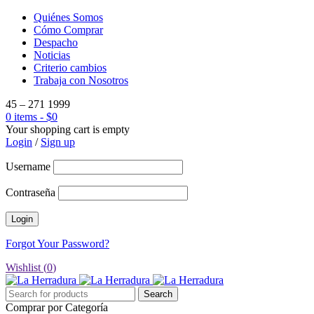
Quiénes Somos
Cómo Comprar
Despacho
Noticias
Criterio cambios
Trabaja con Nosotros
45 – 271 1999
0 items
-
$
0
Your shopping cart is empty
Login
/
Sign up
Username
Contraseña
Forgot Your Password?
Wishlist (
0
)
Comprar por Categoría