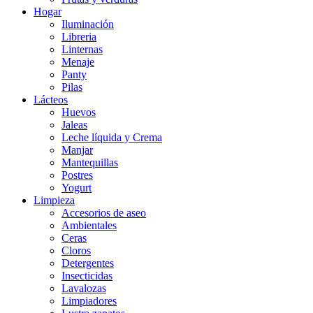
Hogar
Iluminación
Libreria
Linternas
Menaje
Panty
Pilas
Lácteos
Huevos
Jaleas
Leche líquida y Crema
Manjar
Mantequillas
Postres
Yogurt
Limpieza
Accesorios de aseo
Ambientales
Ceras
Cloros
Detergentes
Insecticidas
Lavalozas
Limpiadores