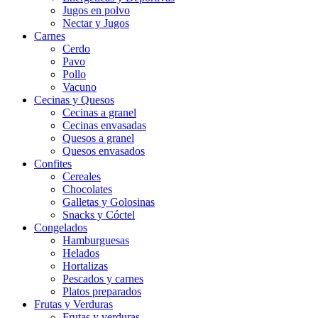
Jugos en polvo
Nectar y Jugos
Carnes
Cerdo
Pavo
Pollo
Vacuno
Cecinas y Quesos
Cecinas a granel
Cecinas envasadas
Quesos a granel
Quesos envasados
Confites
Cereales
Chocolates
Galletas y Golosinas
Snacks y Cóctel
Congelados
Hamburguesas
Helados
Hortalizas
Pescados y carnes
Platos preparados
Frutas y Verduras
Frutas y verduras