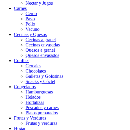
Nectar y Jugos
Carnes
Cerdo
Pavo
Pollo
Vacuno
Cecinas y Quesos
Cecinas a granel
Cecinas envasadas
Quesos a granel
Quesos envasados
Confites
Cereales
Chocolates
Galletas y Golosinas
Snacks y Cóctel
Congelados
Hamburguesas
Helados
Hortalizas
Pescados y carnes
Platos preparados
Frutas y Verduras
Frutas y verduras
Hogar