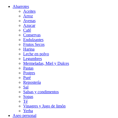
Abarrotes
Aceites
Arroz
Avenas
Azucar
Café
Conservas
Endulzantes
Frutos Secos
Harina
Leche en polvo
Legumbres
Mermeladas, Miel y Dulces
Pastas
Postres
Puré
Repostería
Sal
Salsas y condimentos
Sopas
Té
Vinagres y Jugo de limón
Yerba
Aseo personal