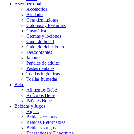
Aseo personal
Accesorios
Afeitado
Cera depiladoras
Colonias y Perfumes
Cosmética
Cremas y lociones
Cuidado bucal
Cuidado del cabello
Desodorantes
Jabones
Pañales de adulto
Pastas dentales
Toallas higiénicas
Toallas húmedas
Bebé
Alimentos Bebé
Artículos Bebé
Pañales Bebé
Bebidas y Jugos
Aguas
Bebidas con gas
Bebidas Retornables
Bebidas sin gas
Energéticas y Deportivas