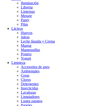
Iluminación
Libreria
Linternas
Menaje
Panty
Pilas
Lácteos
Huevos
Jaleas
Leche líquida y Crema
Manjar
Mantequillas
Postres
Yogurt
Limpieza
Accesorios de aseo
Ambientales
Ceras
Cloros
Detergentes
Insecticidas
Lavalozas
Limpiadores
Lustra zapatos
Papeles