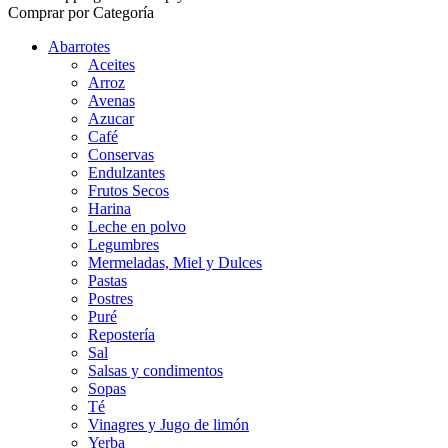
Comprar por Categoría
Abarrotes
Aceites
Arroz
Avenas
Azucar
Café
Conservas
Endulzantes
Frutos Secos
Harina
Leche en polvo
Legumbres
Mermeladas, Miel y Dulces
Pastas
Postres
Puré
Repostería
Sal
Salsas y condimentos
Sopas
Té
Vinagres y Jugo de limón
Yerba