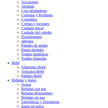
Accesorios
Afeitado
Cera depiladoras
Colonias y Perfumes
Cosmética
Cremas y lociones
Cuidado bucal
Cuidado del cabello
Desodorantes
Jabones
Pañales de adulto
Pastas dentales
Toallas higiénicas
Toallas húmedas
Bebé
Alimentos Bebé
Artículos Bebé
Pañales Bebé
Bebidas y Jugos
Aguas
Bebidas con gas
Bebidas Retornables
Bebidas sin gas
Energéticas y Deportivas
Jugos en polvo