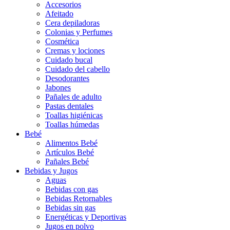
Accesorios
Afeitado
Cera depiladoras
Colonias y Perfumes
Cosmética
Cremas y lociones
Cuidado bucal
Cuidado del cabello
Desodorantes
Jabones
Pañales de adulto
Pastas dentales
Toallas higiénicas
Toallas húmedas
Bebé
Alimentos Bebé
Artículos Bebé
Pañales Bebé
Bebidas y Jugos
Aguas
Bebidas con gas
Bebidas Retornables
Bebidas sin gas
Energéticas y Deportivas
Jugos en polvo