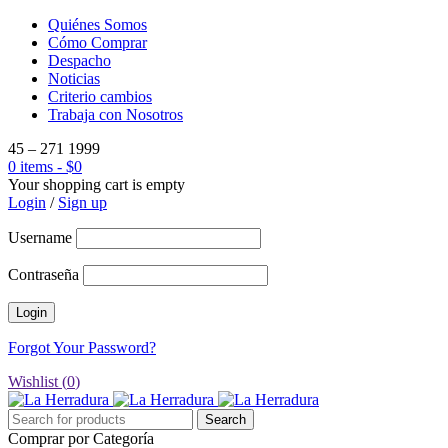
Quiénes Somos
Cómo Comprar
Despacho
Noticias
Criterio cambios
Trabaja con Nosotros
45 – 271 1999
0 items
-
$
0
Your shopping cart is empty
Login
/
Sign up
Username
Contraseña
Forgot Your Password?
Wishlist (
0
)
Comprar por Categoría