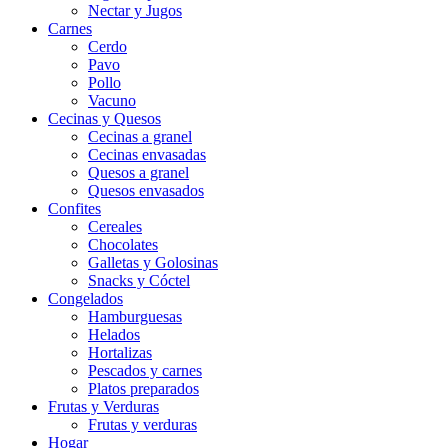
Nectar y Jugos
Carnes
Cerdo
Pavo
Pollo
Vacuno
Cecinas y Quesos
Cecinas a granel
Cecinas envasadas
Quesos a granel
Quesos envasados
Confites
Cereales
Chocolates
Galletas y Golosinas
Snacks y Cóctel
Congelados
Hamburguesas
Helados
Hortalizas
Pescados y carnes
Platos preparados
Frutas y Verduras
Frutas y verduras
Hogar