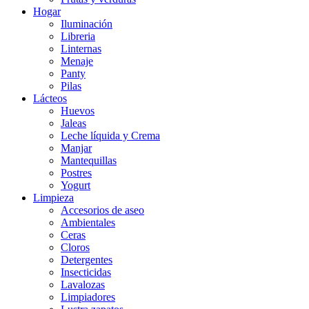
Hogar
Iluminación
Libreria
Linternas
Menaje
Panty
Pilas
Lácteos
Huevos
Jaleas
Leche líquida y Crema
Manjar
Mantequillas
Postres
Yogurt
Limpieza
Accesorios de aseo
Ambientales
Ceras
Cloros
Detergentes
Insecticidas
Lavalozas
Limpiadores