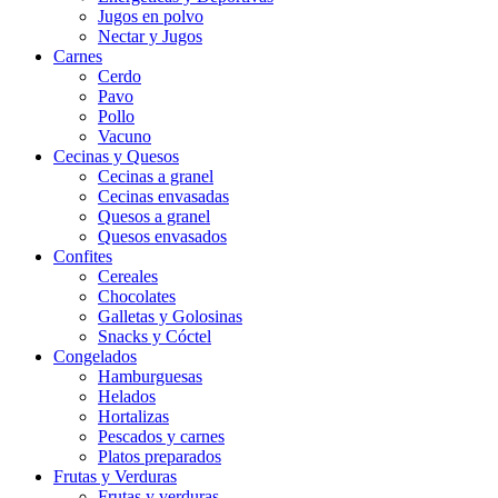
Jugos en polvo
Nectar y Jugos
Carnes
Cerdo
Pavo
Pollo
Vacuno
Cecinas y Quesos
Cecinas a granel
Cecinas envasadas
Quesos a granel
Quesos envasados
Confites
Cereales
Chocolates
Galletas y Golosinas
Snacks y Cóctel
Congelados
Hamburguesas
Helados
Hortalizas
Pescados y carnes
Platos preparados
Frutas y Verduras
Frutas y verduras