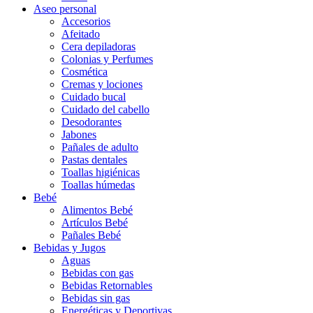
Aseo personal
Accesorios
Afeitado
Cera depiladoras
Colonias y Perfumes
Cosmética
Cremas y lociones
Cuidado bucal
Cuidado del cabello
Desodorantes
Jabones
Pañales de adulto
Pastas dentales
Toallas higiénicas
Toallas húmedas
Bebé
Alimentos Bebé
Artículos Bebé
Pañales Bebé
Bebidas y Jugos
Aguas
Bebidas con gas
Bebidas Retornables
Bebidas sin gas
Energéticas y Deportivas