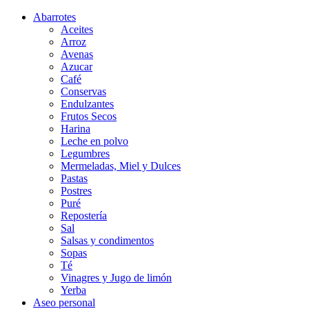
Abarrotes
Aceites
Arroz
Avenas
Azucar
Café
Conservas
Endulzantes
Frutos Secos
Harina
Leche en polvo
Legumbres
Mermeladas, Miel y Dulces
Pastas
Postres
Puré
Repostería
Sal
Salsas y condimentos
Sopas
Té
Vinagres y Jugo de limón
Yerba
Aseo personal