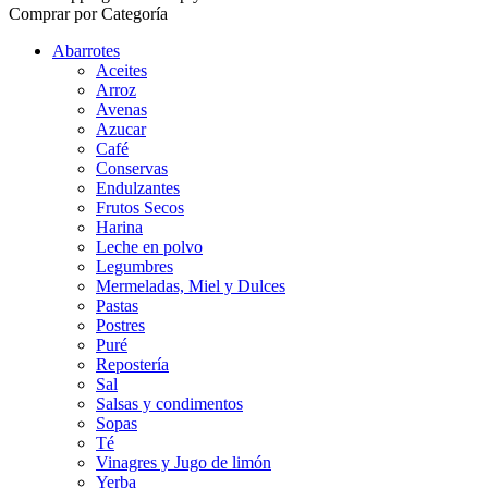
Comprar por Categoría
Abarrotes
Aceites
Arroz
Avenas
Azucar
Café
Conservas
Endulzantes
Frutos Secos
Harina
Leche en polvo
Legumbres
Mermeladas, Miel y Dulces
Pastas
Postres
Puré
Repostería
Sal
Salsas y condimentos
Sopas
Té
Vinagres y Jugo de limón
Yerba