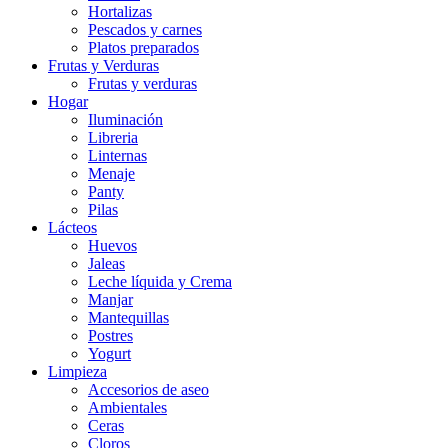
Hortalizas
Pescados y carnes
Platos preparados
Frutas y Verduras
Frutas y verduras
Hogar
Iluminación
Libreria
Linternas
Menaje
Panty
Pilas
Lácteos
Huevos
Jaleas
Leche líquida y Crema
Manjar
Mantequillas
Postres
Yogurt
Limpieza
Accesorios de aseo
Ambientales
Ceras
Cloros