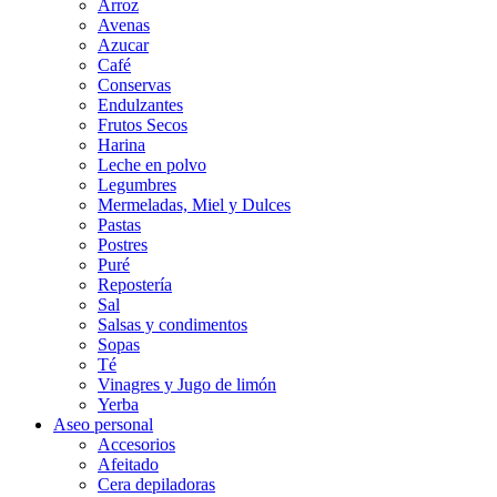
Arroz
Avenas
Azucar
Café
Conservas
Endulzantes
Frutos Secos
Harina
Leche en polvo
Legumbres
Mermeladas, Miel y Dulces
Pastas
Postres
Puré
Repostería
Sal
Salsas y condimentos
Sopas
Té
Vinagres y Jugo de limón
Yerba
Aseo personal
Accesorios
Afeitado
Cera depiladoras