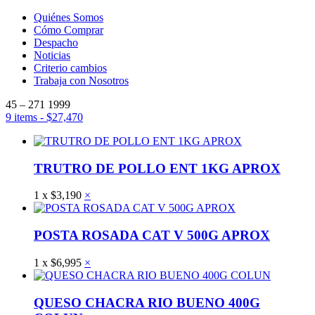
Quiénes Somos
Cómo Comprar
Despacho
Noticias
Criterio cambios
Trabaja con Nosotros
45 – 271 1999
9 items
-
$
27,470
TRUTRO DE POLLO ENT 1KG APROX
1
x
$
3,190
×
POSTA ROSADA CAT V 500G APROX
1
x
$
6,995
×
QUESO CHACRA RIO BUENO 400G