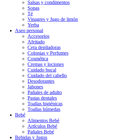
Salsas y condimentos
Sopas
Té
Vinagres y Jugo de limón
Yerba
Aseo personal
Accesorios
Afeitado
Cera depiladoras
Colonias y Perfumes
Cosmética
Cremas y lociones
Cuidado bucal
Cuidado del cabello
Desodorantes
Jabones
Pañales de adulto
Pastas dentales
Toallas higiénicas
Toallas húmedas
Bebé
Alimentos Bebé
Artículos Bebé
Pañales Bebé
Bebidas y Jugos