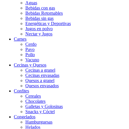
Aguas
Bebidas con gas
Bebidas Retornables
Bebidas sin gas
Energéticas y Deportivas
Jugos en polvo
Nectar y Jugos
Carnes
Cerdo
Pavo
Pollo
Vacuno
Cecinas y Quesos
Cecinas a granel
Cecinas envasadas
Quesos a granel
Quesos envasados
Confites
Cereales
Chocolates
Galletas y Golosinas
Snacks y Cóctel
Congelados
Hamburguesas
Helados