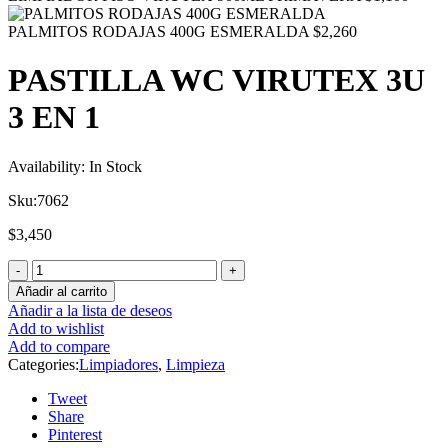
PALMITOS RODAJAS 400G ESMERALDA
$
2,260
PASTILLA WC VIRUTEX 3U
3 EN 1
Availability:
In Stock
Sku:
7062
$
3,450
Añadir al carrito
Añadir a la lista de deseos
Add to wishlist
Add to compare
Categories:
Limpiadores
,
Limpieza
Tweet
Share
Pinterest