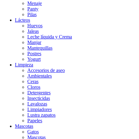
Menaje
Panty
Pilas
Lácteos
Huevos
Jaleas
Leche líquida y Crema
Manjar
Mantequillas
Postres
Yogurt
Limpieza
Accesorios de aseo
Ambientales
Ceras
Cloros
Detergentes
Insecticidas
Lavalozas
Limpiadores
Lustra zapatos
Papeles
Mascotas
Gatos
Mascotas