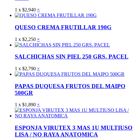
1
x
$
2,940
×
QUESO CREMA FRUTILLAR 190G
1
x
$
2,250
×
SALCHICHAS SIN PIEL 250 GRS. PACEL
1
x
$
2,790
×
PAPAS DUQUESA FRUTOS DEL MAIPO
500GR
1
x
$
1,890
×
ESPONJA VIRUTEX 3 MAS 1U MULTIUSO
LISA / NO RAYA ANATOMICA