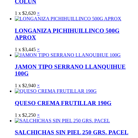
COLUN
1
x
$
2,620
×
LONGANIZA PICHIHUILLINCO 500G
APROX
1
x
$
3,445
×
JAMON TIPO SERRANO LLANQUIHUE
100G
1
x
$
2,940
×
QUESO CREMA FRUTILLAR 190G
1
x
$
2,250
×
SALCHICHAS SIN PIEL 250 GRS. PACEL