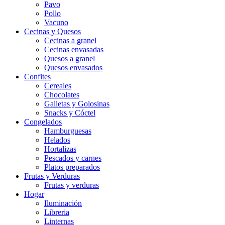
Pavo
Pollo
Vacuno
Cecinas y Quesos
Cecinas a granel
Cecinas envasadas
Quesos a granel
Quesos envasados
Confites
Cereales
Chocolates
Galletas y Golosinas
Snacks y Cóctel
Congelados
Hamburguesas
Helados
Hortalizas
Pescados y carnes
Platos preparados
Frutas y Verduras
Frutas y verduras
Hogar
Iluminación
Libreria
Linternas