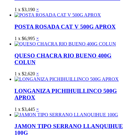
1
x
$
3,190
×
POSTA ROSADA CAT V 500G APROX
1
x
$
6,995
×
QUESO CHACRA RIO BUENO 400G
COLUN
1
x
$
2,620
×
LONGANIZA PICHIHUILLINCO 500G
APROX
1
x
$
3,445
×
JAMON TIPO SERRANO LLANQUIHUE
100G