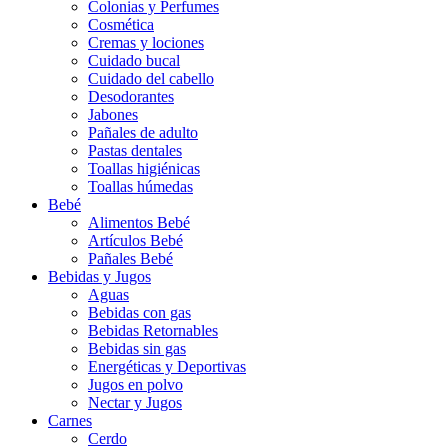
Colonias y Perfumes
Cosmética
Cremas y lociones
Cuidado bucal
Cuidado del cabello
Desodorantes
Jabones
Pañales de adulto
Pastas dentales
Toallas higiénicas
Toallas húmedas
Bebé
Alimentos Bebé
Artículos Bebé
Pañales Bebé
Bebidas y Jugos
Aguas
Bebidas con gas
Bebidas Retornables
Bebidas sin gas
Energéticas y Deportivas
Jugos en polvo
Nectar y Jugos
Carnes
Cerdo