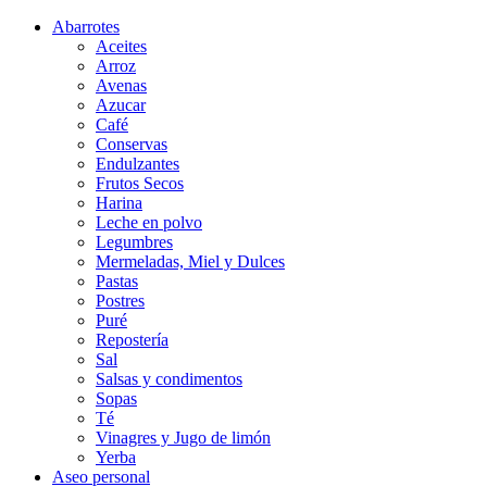
Abarrotes
Aceites
Arroz
Avenas
Azucar
Café
Conservas
Endulzantes
Frutos Secos
Harina
Leche en polvo
Legumbres
Mermeladas, Miel y Dulces
Pastas
Postres
Puré
Repostería
Sal
Salsas y condimentos
Sopas
Té
Vinagres y Jugo de limón
Yerba
Aseo personal