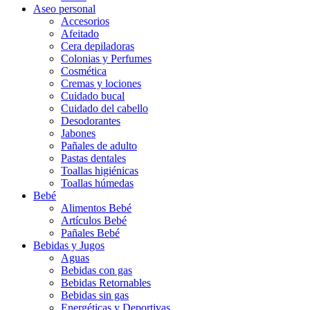
Aseo personal
Accesorios
Afeitado
Cera depiladoras
Colonias y Perfumes
Cosmética
Cremas y lociones
Cuidado bucal
Cuidado del cabello
Desodorantes
Jabones
Pañales de adulto
Pastas dentales
Toallas higiénicas
Toallas húmedas
Bebé
Alimentos Bebé
Artículos Bebé
Pañales Bebé
Bebidas y Jugos
Aguas
Bebidas con gas
Bebidas Retornables
Bebidas sin gas
Energéticas y Deportivas