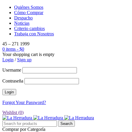
Quiénes Somos
Cómo Comprar
Despacho
Noticias
Criterio cambios
Trabaja con Nosotros
45 – 271 1999
0 items
-
$
0
Your shopping cart is empty
Login
/
Sign up
Username
Contraseña
Forgot Your Password?
Wishlist (
0
)
Comprar por Categoría