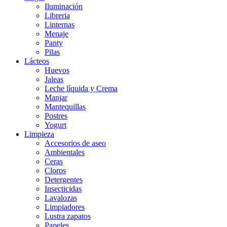
Iluminación
Libreria
Linternas
Menaje
Panty
Pilas
Lácteos
Huevos
Jaleas
Leche líquida y Crema
Manjar
Mantequillas
Postres
Yogurt
Limpieza
Accesorios de aseo
Ambientales
Ceras
Cloros
Detergentes
Insecticidas
Lavalozas
Limpiadores
Lustra zapatos
Papeles