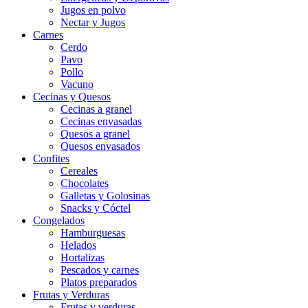
Jugos en polvo
Nectar y Jugos
Carnes
Cerdo
Pavo
Pollo
Vacuno
Cecinas y Quesos
Cecinas a granel
Cecinas envasadas
Quesos a granel
Quesos envasados
Confites
Cereales
Chocolates
Galletas y Golosinas
Snacks y Cóctel
Congelados
Hamburguesas
Helados
Hortalizas
Pescados y carnes
Platos preparados
Frutas y Verduras
Frutas y verduras