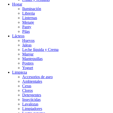
Hogar
Iluminación
Libreria
Linternas
Menaje
Panty
Pilas
Lácteos
Huevos
Jaleas
Leche líquida y Crema
Manjar
Mantequillas
Postres
Yogurt
Limpieza
Accesorios de aseo
Ambientales
Ceras
Cloros
Detergentes
Insecticidas
Lavalozas
Limpiadores