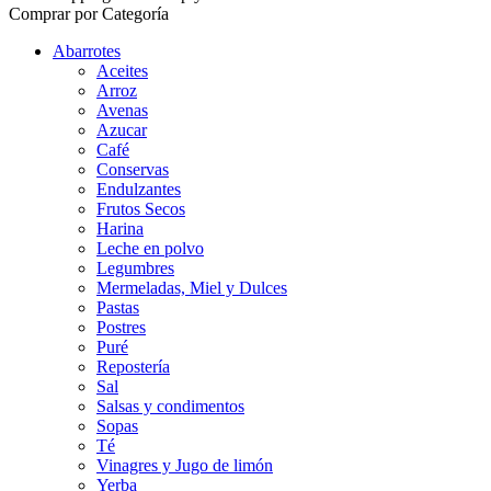
Comprar por Categoría
Abarrotes
Aceites
Arroz
Avenas
Azucar
Café
Conservas
Endulzantes
Frutos Secos
Harina
Leche en polvo
Legumbres
Mermeladas, Miel y Dulces
Pastas
Postres
Puré
Repostería
Sal
Salsas y condimentos
Sopas
Té
Vinagres y Jugo de limón
Yerba