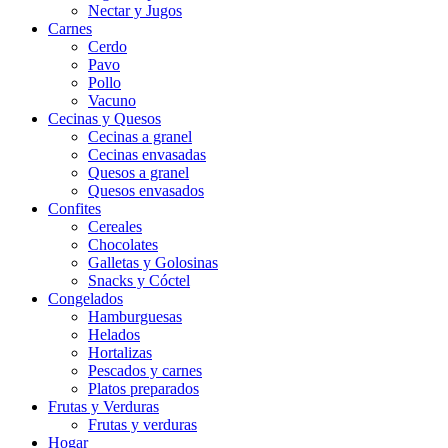
Nectar y Jugos
Carnes
Cerdo
Pavo
Pollo
Vacuno
Cecinas y Quesos
Cecinas a granel
Cecinas envasadas
Quesos a granel
Quesos envasados
Confites
Cereales
Chocolates
Galletas y Golosinas
Snacks y Cóctel
Congelados
Hamburguesas
Helados
Hortalizas
Pescados y carnes
Platos preparados
Frutas y Verduras
Frutas y verduras
Hogar