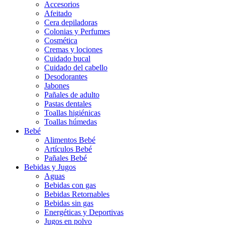
Accesorios
Afeitado
Cera depiladoras
Colonias y Perfumes
Cosmética
Cremas y lociones
Cuidado bucal
Cuidado del cabello
Desodorantes
Jabones
Pañales de adulto
Pastas dentales
Toallas higiénicas
Toallas húmedas
Bebé
Alimentos Bebé
Artículos Bebé
Pañales Bebé
Bebidas y Jugos
Aguas
Bebidas con gas
Bebidas Retornables
Bebidas sin gas
Energéticas y Deportivas
Jugos en polvo