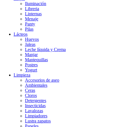
Iluminación
Libreria
Linternas
Menaje
Panty
Pilas
Lácteos
Huevos
Jaleas
Leche líquida y Crema
Manjar
Mantequillas
Postres
Yogurt
Limpieza
Accesorios de aseo
Ambientales
Ceras
Cloros
Detergentes
Insecticidas
Lavalozas
Limpiadores
Lustra zapatos
Papeles