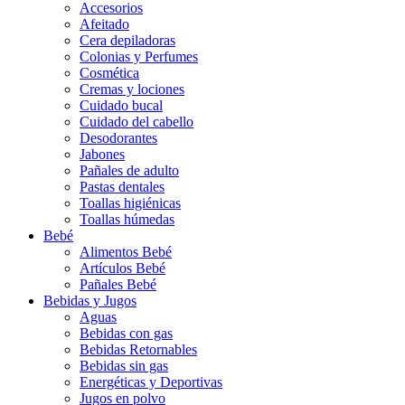
Accesorios
Afeitado
Cera depiladoras
Colonias y Perfumes
Cosmética
Cremas y lociones
Cuidado bucal
Cuidado del cabello
Desodorantes
Jabones
Pañales de adulto
Pastas dentales
Toallas higiénicas
Toallas húmedas
Bebé
Alimentos Bebé
Artículos Bebé
Pañales Bebé
Bebidas y Jugos
Aguas
Bebidas con gas
Bebidas Retornables
Bebidas sin gas
Energéticas y Deportivas
Jugos en polvo