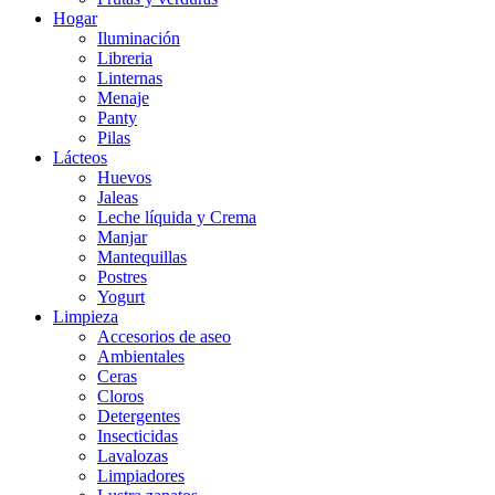
Hogar
Iluminación
Libreria
Linternas
Menaje
Panty
Pilas
Lácteos
Huevos
Jaleas
Leche líquida y Crema
Manjar
Mantequillas
Postres
Yogurt
Limpieza
Accesorios de aseo
Ambientales
Ceras
Cloros
Detergentes
Insecticidas
Lavalozas
Limpiadores