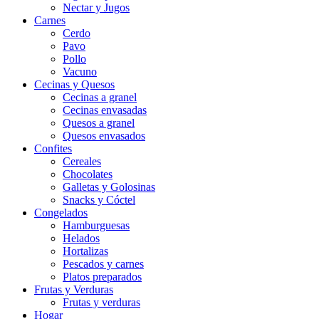
Nectar y Jugos
Carnes
Cerdo
Pavo
Pollo
Vacuno
Cecinas y Quesos
Cecinas a granel
Cecinas envasadas
Quesos a granel
Quesos envasados
Confites
Cereales
Chocolates
Galletas y Golosinas
Snacks y Cóctel
Congelados
Hamburguesas
Helados
Hortalizas
Pescados y carnes
Platos preparados
Frutas y Verduras
Frutas y verduras
Hogar