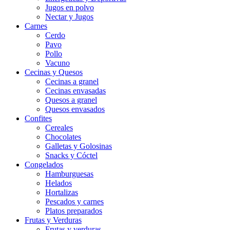
Jugos en polvo
Nectar y Jugos
Carnes
Cerdo
Pavo
Pollo
Vacuno
Cecinas y Quesos
Cecinas a granel
Cecinas envasadas
Quesos a granel
Quesos envasados
Confites
Cereales
Chocolates
Galletas y Golosinas
Snacks y Cóctel
Congelados
Hamburguesas
Helados
Hortalizas
Pescados y carnes
Platos preparados
Frutas y Verduras
Frutas y verduras