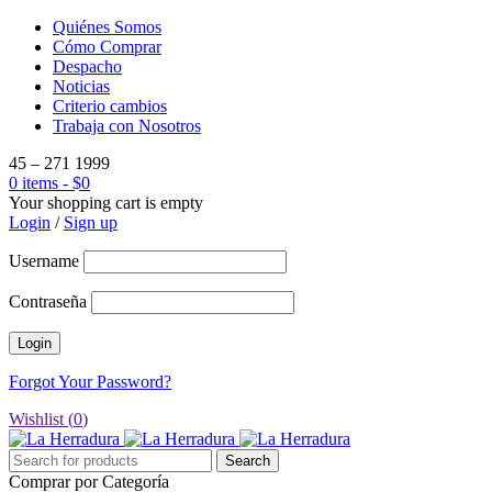
Quiénes Somos
Cómo Comprar
Despacho
Noticias
Criterio cambios
Trabaja con Nosotros
45 – 271 1999
0 items
-
$
0
Your shopping cart is empty
Login
/
Sign up
Username
Contraseña
Forgot Your Password?
Wishlist (
0
)
Comprar por Categoría