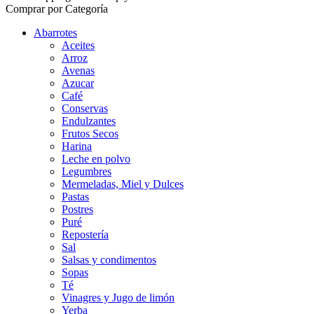
Comprar por Categoría
Abarrotes
Aceites
Arroz
Avenas
Azucar
Café
Conservas
Endulzantes
Frutos Secos
Harina
Leche en polvo
Legumbres
Mermeladas, Miel y Dulces
Pastas
Postres
Puré
Repostería
Sal
Salsas y condimentos
Sopas
Té
Vinagres y Jugo de limón
Yerba