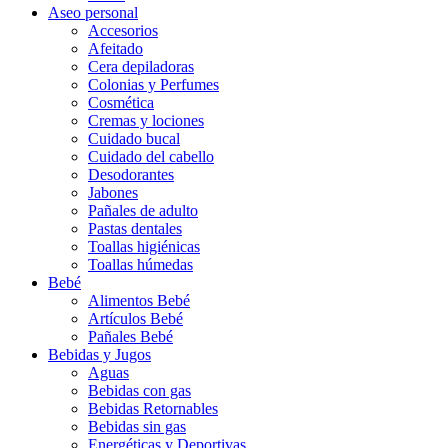
Aseo personal
Accesorios
Afeitado
Cera depiladoras
Colonias y Perfumes
Cosmética
Cremas y lociones
Cuidado bucal
Cuidado del cabello
Desodorantes
Jabones
Pañales de adulto
Pastas dentales
Toallas higiénicas
Toallas húmedas
Bebé
Alimentos Bebé
Artículos Bebé
Pañales Bebé
Bebidas y Jugos
Aguas
Bebidas con gas
Bebidas Retornables
Bebidas sin gas
Energéticas y Deportivas