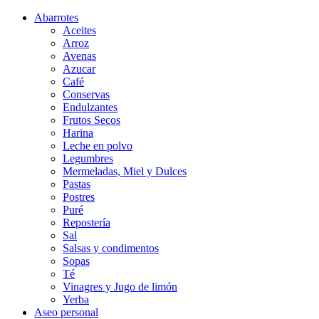
Abarrotes
Aceites
Arroz
Avenas
Azucar
Café
Conservas
Endulzantes
Frutos Secos
Harina
Leche en polvo
Legumbres
Mermeladas, Miel y Dulces
Pastas
Postres
Puré
Repostería
Sal
Salsas y condimentos
Sopas
Té
Vinagres y Jugo de limón
Yerba
Aseo personal