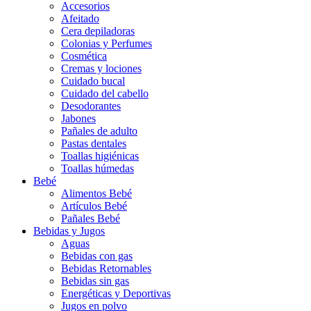
Accesorios
Afeitado
Cera depiladoras
Colonias y Perfumes
Cosmética
Cremas y lociones
Cuidado bucal
Cuidado del cabello
Desodorantes
Jabones
Pañales de adulto
Pastas dentales
Toallas higiénicas
Toallas húmedas
Bebé
Alimentos Bebé
Artículos Bebé
Pañales Bebé
Bebidas y Jugos
Aguas
Bebidas con gas
Bebidas Retornables
Bebidas sin gas
Energéticas y Deportivas
Jugos en polvo