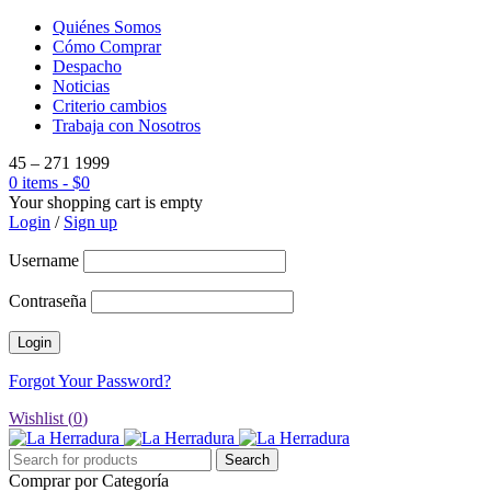
Quiénes Somos
Cómo Comprar
Despacho
Noticias
Criterio cambios
Trabaja con Nosotros
45 – 271 1999
0 items
-
$
0
Your shopping cart is empty
Login
/
Sign up
Username
Contraseña
Forgot Your Password?
Wishlist (
0
)
Comprar por Categoría