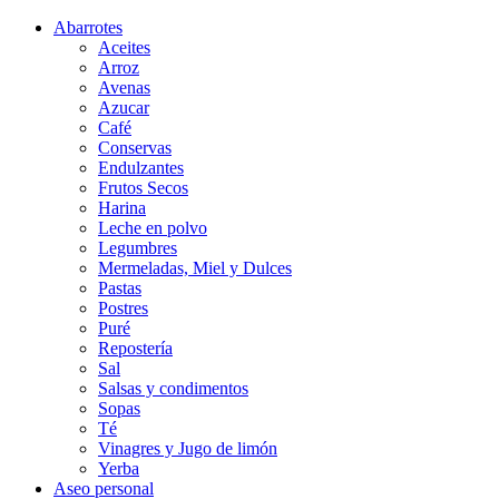
Abarrotes
Aceites
Arroz
Avenas
Azucar
Café
Conservas
Endulzantes
Frutos Secos
Harina
Leche en polvo
Legumbres
Mermeladas, Miel y Dulces
Pastas
Postres
Puré
Repostería
Sal
Salsas y condimentos
Sopas
Té
Vinagres y Jugo de limón
Yerba
Aseo personal