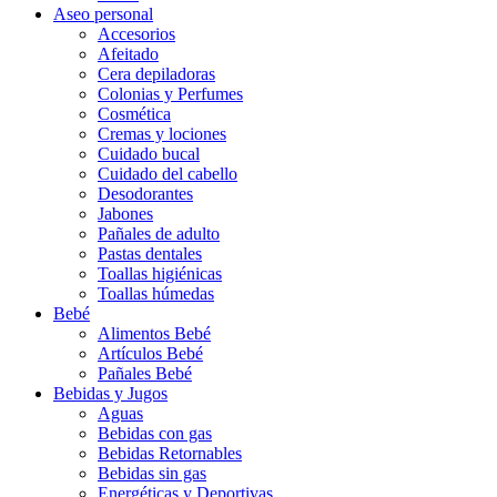
Aseo personal
Accesorios
Afeitado
Cera depiladoras
Colonias y Perfumes
Cosmética
Cremas y lociones
Cuidado bucal
Cuidado del cabello
Desodorantes
Jabones
Pañales de adulto
Pastas dentales
Toallas higiénicas
Toallas húmedas
Bebé
Alimentos Bebé
Artículos Bebé
Pañales Bebé
Bebidas y Jugos
Aguas
Bebidas con gas
Bebidas Retornables
Bebidas sin gas
Energéticas y Deportivas