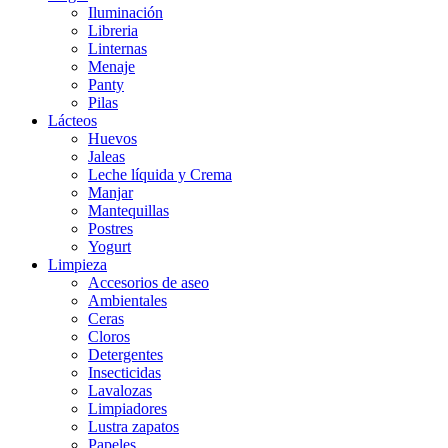
Iluminación
Libreria
Linternas
Menaje
Panty
Pilas
Lácteos
Huevos
Jaleas
Leche líquida y Crema
Manjar
Mantequillas
Postres
Yogurt
Limpieza
Accesorios de aseo
Ambientales
Ceras
Cloros
Detergentes
Insecticidas
Lavalozas
Limpiadores
Lustra zapatos
Papeles