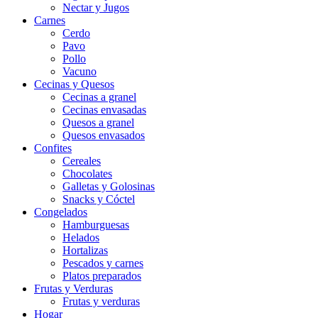
Nectar y Jugos
Carnes
Cerdo
Pavo
Pollo
Vacuno
Cecinas y Quesos
Cecinas a granel
Cecinas envasadas
Quesos a granel
Quesos envasados
Confites
Cereales
Chocolates
Galletas y Golosinas
Snacks y Cóctel
Congelados
Hamburguesas
Helados
Hortalizas
Pescados y carnes
Platos preparados
Frutas y Verduras
Frutas y verduras
Hogar