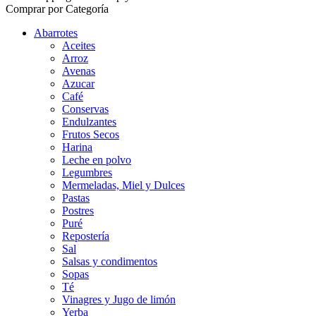
Comprar por Categoría
Abarrotes
Aceites
Arroz
Avenas
Azucar
Café
Conservas
Endulzantes
Frutos Secos
Harina
Leche en polvo
Legumbres
Mermeladas, Miel y Dulces
Pastas
Postres
Puré
Repostería
Sal
Salsas y condimentos
Sopas
Té
Vinagres y Jugo de limón
Yerba