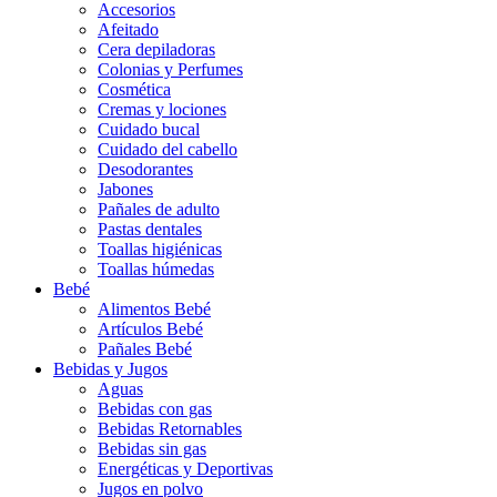
Accesorios
Afeitado
Cera depiladoras
Colonias y Perfumes
Cosmética
Cremas y lociones
Cuidado bucal
Cuidado del cabello
Desodorantes
Jabones
Pañales de adulto
Pastas dentales
Toallas higiénicas
Toallas húmedas
Bebé
Alimentos Bebé
Artículos Bebé
Pañales Bebé
Bebidas y Jugos
Aguas
Bebidas con gas
Bebidas Retornables
Bebidas sin gas
Energéticas y Deportivas
Jugos en polvo