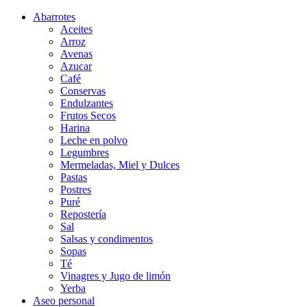
Abarrotes
Aceites
Arroz
Avenas
Azucar
Café
Conservas
Endulzantes
Frutos Secos
Harina
Leche en polvo
Legumbres
Mermeladas, Miel y Dulces
Pastas
Postres
Puré
Repostería
Sal
Salsas y condimentos
Sopas
Té
Vinagres y Jugo de limón
Yerba
Aseo personal