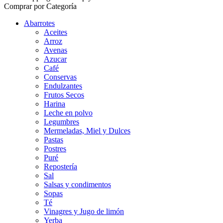
Comprar por Categoría
Abarrotes
Aceites
Arroz
Avenas
Azucar
Café
Conservas
Endulzantes
Frutos Secos
Harina
Leche en polvo
Legumbres
Mermeladas, Miel y Dulces
Pastas
Postres
Puré
Repostería
Sal
Salsas y condimentos
Sopas
Té
Vinagres y Jugo de limón
Yerba