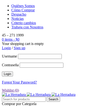
Quiénes Somos
Cómo Comprar
Despacho
Noticias
Criterio cambios
Trabaja con Nosotros
45 – 271 1999
0 items
-
$
0
Your shopping cart is empty
Login
/
Sign up
Username
Contraseña
Forgot Your Password?
Wishlist (
0
)
Comprar por Categoría