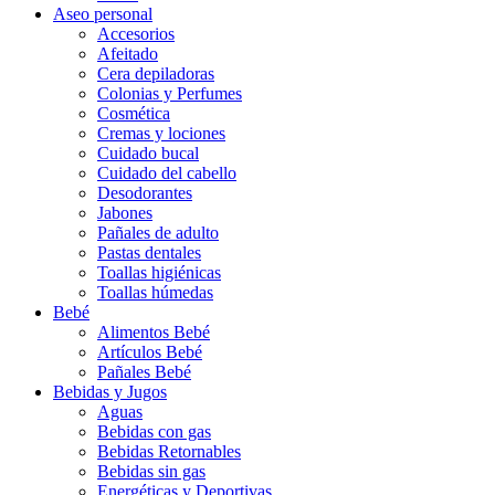
Aseo personal
Accesorios
Afeitado
Cera depiladoras
Colonias y Perfumes
Cosmética
Cremas y lociones
Cuidado bucal
Cuidado del cabello
Desodorantes
Jabones
Pañales de adulto
Pastas dentales
Toallas higiénicas
Toallas húmedas
Bebé
Alimentos Bebé
Artículos Bebé
Pañales Bebé
Bebidas y Jugos
Aguas
Bebidas con gas
Bebidas Retornables
Bebidas sin gas
Energéticas y Deportivas