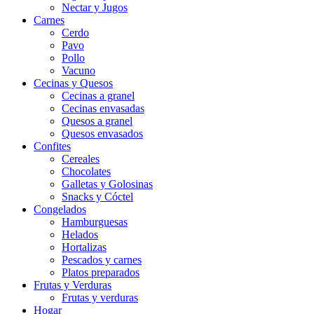
Nectar y Jugos
Carnes
Cerdo
Pavo
Pollo
Vacuno
Cecinas y Quesos
Cecinas a granel
Cecinas envasadas
Quesos a granel
Quesos envasados
Confites
Cereales
Chocolates
Galletas y Golosinas
Snacks y Cóctel
Congelados
Hamburguesas
Helados
Hortalizas
Pescados y carnes
Platos preparados
Frutas y Verduras
Frutas y verduras
Hogar