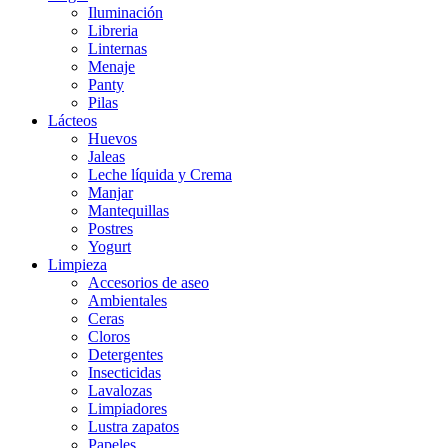
Iluminación
Libreria
Linternas
Menaje
Panty
Pilas
Lácteos
Huevos
Jaleas
Leche líquida y Crema
Manjar
Mantequillas
Postres
Yogurt
Limpieza
Accesorios de aseo
Ambientales
Ceras
Cloros
Detergentes
Insecticidas
Lavalozas
Limpiadores
Lustra zapatos
Papeles