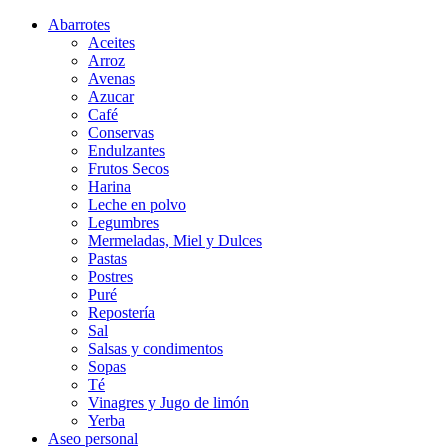
Abarrotes
Aceites
Arroz
Avenas
Azucar
Café
Conservas
Endulzantes
Frutos Secos
Harina
Leche en polvo
Legumbres
Mermeladas, Miel y Dulces
Pastas
Postres
Puré
Repostería
Sal
Salsas y condimentos
Sopas
Té
Vinagres y Jugo de limón
Yerba
Aseo personal