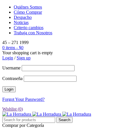
Quiénes Somos
Cómo Comprar
Despacho
Noticias
Criterio cambios
Trabaja con Nosotros
45 – 271 1999
0 items
-
$
0
Your shopping cart is empty
Login
/
Sign up
Username
Contraseña
Forgot Your Password?
Wishlist (
0
)
Comprar por Categoría