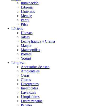
Iluminación
Libreria
Linternas
Menaje
Panty
Pilas
Lácteos
Huevos
Jaleas
Leche líquida y Crema
Manjar
Mantequillas
Postres
Yogurt
Limpieza
Accesorios de aseo
Ambientales
Ceras
Cloros
Detergentes
Insecticidas
Lavalozas
Limpiadores
Lustra zapatos
Papeles