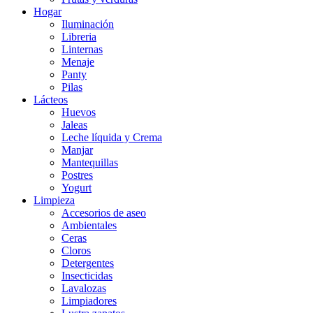
Hogar
Iluminación
Libreria
Linternas
Menaje
Panty
Pilas
Lácteos
Huevos
Jaleas
Leche líquida y Crema
Manjar
Mantequillas
Postres
Yogurt
Limpieza
Accesorios de aseo
Ambientales
Ceras
Cloros
Detergentes
Insecticidas
Lavalozas
Limpiadores