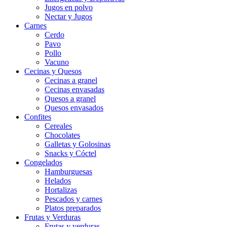
Jugos en polvo
Nectar y Jugos
Carnes
Cerdo
Pavo
Pollo
Vacuno
Cecinas y Quesos
Cecinas a granel
Cecinas envasadas
Quesos a granel
Quesos envasados
Confites
Cereales
Chocolates
Galletas y Golosinas
Snacks y Cóctel
Congelados
Hamburguesas
Helados
Hortalizas
Pescados y carnes
Platos preparados
Frutas y Verduras
Frutas y verduras