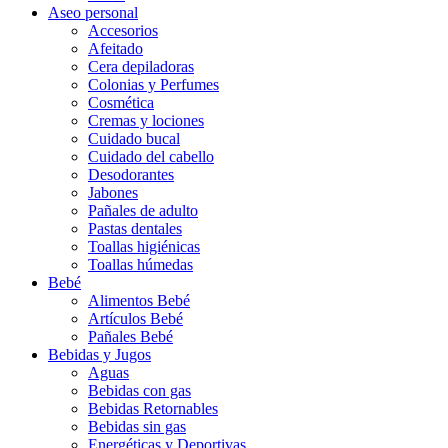
Aseo personal
Accesorios
Afeitado
Cera depiladoras
Colonias y Perfumes
Cosmética
Cremas y lociones
Cuidado bucal
Cuidado del cabello
Desodorantes
Jabones
Pañales de adulto
Pastas dentales
Toallas higiénicas
Toallas húmedas
Bebé
Alimentos Bebé
Artículos Bebé
Pañales Bebé
Bebidas y Jugos
Aguas
Bebidas con gas
Bebidas Retornables
Bebidas sin gas
Energéticas y Deportivas