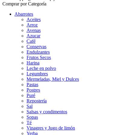
Comprar por Categoría
Abarrotes
Aceites
Arroz
Avenas
Azucar
Café
Conservas
Endulzantes
Frutos Secos
Harina
Leche en polvo
Legumbres
Mermeladas, Miel y Dulces
Pastas
Postres
Puré
Repostería
Sal
Salsas y condimentos
Sopas
Té
Vinagres y Jugo de limón
Yerba