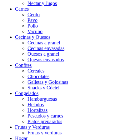
Nectar y Jugos
Carnes
Cerdo
Pavo
Pollo
Vacuno
Cecinas y Quesos
Cecinas a granel
Cecinas envasadas
Quesos a granel
Quesos envasados
Confites
Cereales
Chocolates
Galletas y Golosinas
Snacks y Cóctel
Congelados
Hamburguesas
Helados
Hortalizas
Pescados y carnes
Platos preparados
Frutas y Verduras
Frutas y verduras
Hogar