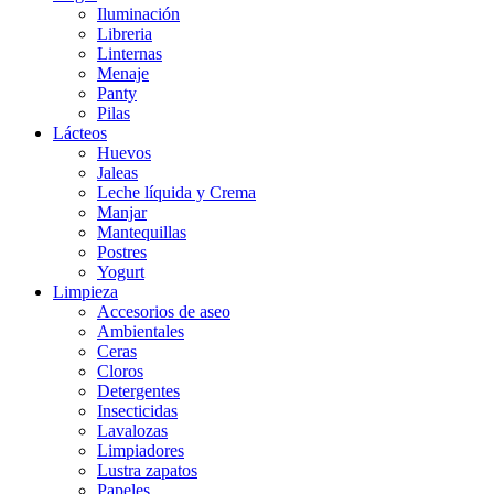
Iluminación
Libreria
Linternas
Menaje
Panty
Pilas
Lácteos
Huevos
Jaleas
Leche líquida y Crema
Manjar
Mantequillas
Postres
Yogurt
Limpieza
Accesorios de aseo
Ambientales
Ceras
Cloros
Detergentes
Insecticidas
Lavalozas
Limpiadores
Lustra zapatos
Papeles