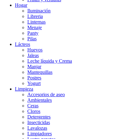
Hogar
Iluminación
Libreria
Linternas
Menaje
Panty
Pilas
Lácteos
Huevos
Jaleas
Leche líquida y Crema
Manjar
Mantequillas
Postres
Yogurt
Limpieza
Accesorios de aseo
Ambientales
Ceras
Cloros
Detergentes
Insecticidas
Lavalozas
Limpiadores