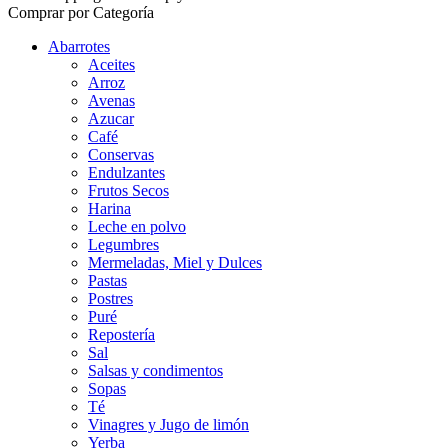
Comprar por Categoría
Abarrotes
Aceites
Arroz
Avenas
Azucar
Café
Conservas
Endulzantes
Frutos Secos
Harina
Leche en polvo
Legumbres
Mermeladas, Miel y Dulces
Pastas
Postres
Puré
Repostería
Sal
Salsas y condimentos
Sopas
Té
Vinagres y Jugo de limón
Yerba