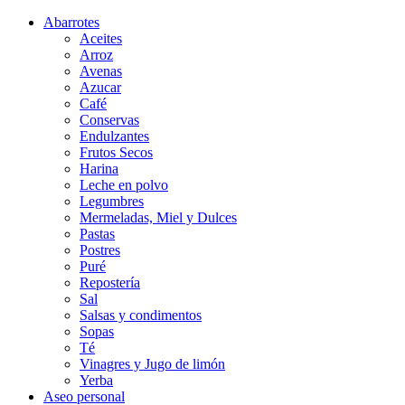
Abarrotes
Aceites
Arroz
Avenas
Azucar
Café
Conservas
Endulzantes
Frutos Secos
Harina
Leche en polvo
Legumbres
Mermeladas, Miel y Dulces
Pastas
Postres
Puré
Repostería
Sal
Salsas y condimentos
Sopas
Té
Vinagres y Jugo de limón
Yerba
Aseo personal