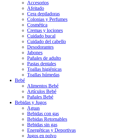
Accesorios
Afeitado
Cera depiladoras
Colonias y Perfumes
Cosmética
Cremas y lociones
Cuidado bucal
Cuidado del cabello
Desodorantes
Jabones
Pañales de adulto
Pastas dentales
Toallas higiénicas
Toallas húmedas
Bebé
Alimentos Bebé
Artículos Bebé
Pañales Bebé
Bebidas y Jugos
Aguas
Bebidas con gas
Bebidas Retornables
Bebidas sin gas
Energéticas y Deportivas
Jugos en polvo