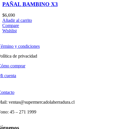
PAÑAL BAMBINO X3
$
6,690
Añadir al carrito
Compare
Wishlist
érmino y condiciones
olítica de privacidad
Cómo comprar
i cuenta
Contacto
ail: ventas@supermercadolaherradura.cl
Fono:
45 – 271 1999
Síguenos