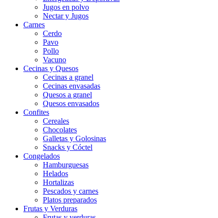
Jugos en polvo
Nectar y Jugos
Carnes
Cerdo
Pavo
Pollo
Vacuno
Cecinas y Quesos
Cecinas a granel
Cecinas envasadas
Quesos a granel
Quesos envasados
Confites
Cereales
Chocolates
Galletas y Golosinas
Snacks y Cóctel
Congelados
Hamburguesas
Helados
Hortalizas
Pescados y carnes
Platos preparados
Frutas y Verduras
Frutas y verduras