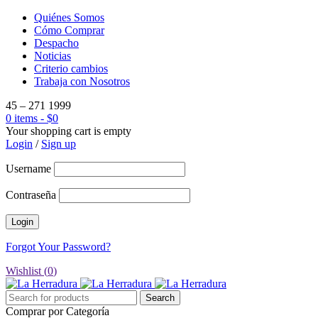
Quiénes Somos
Cómo Comprar
Despacho
Noticias
Criterio cambios
Trabaja con Nosotros
45 – 271 1999
0 items
-
$
0
Your shopping cart is empty
Login
/
Sign up
Username
Contraseña
Forgot Your Password?
Wishlist (
0
)
Comprar por Categoría