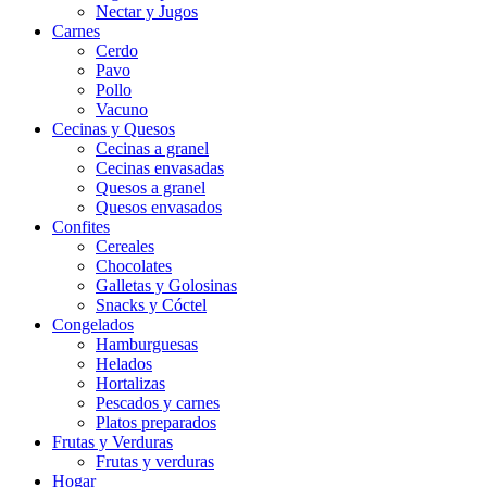
Nectar y Jugos
Carnes
Cerdo
Pavo
Pollo
Vacuno
Cecinas y Quesos
Cecinas a granel
Cecinas envasadas
Quesos a granel
Quesos envasados
Confites
Cereales
Chocolates
Galletas y Golosinas
Snacks y Cóctel
Congelados
Hamburguesas
Helados
Hortalizas
Pescados y carnes
Platos preparados
Frutas y Verduras
Frutas y verduras
Hogar