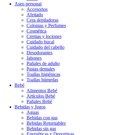
Aseo personal
Accesorios
Afeitado
Cera depiladoras
Colonias y Perfumes
Cosmética
Cremas y lociones
Cuidado bucal
Cuidado del cabello
Desodorantes
Jabones
Pañales de adulto
Pastas dentales
Toallas higiénicas
Toallas húmedas
Bebé
Alimentos Bebé
Artículos Bebé
Pañales Bebé
Bebidas y Jugos
Aguas
Bebidas con gas
Bebidas Retornables
Bebidas sin gas
Energéticas y Deportivas