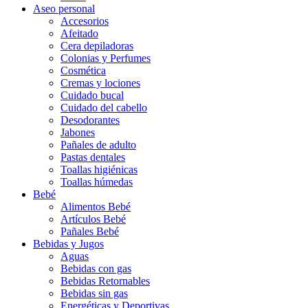
Aseo personal
Accesorios
Afeitado
Cera depiladoras
Colonias y Perfumes
Cosmética
Cremas y lociones
Cuidado bucal
Cuidado del cabello
Desodorantes
Jabones
Pañales de adulto
Pastas dentales
Toallas higiénicas
Toallas húmedas
Bebé
Alimentos Bebé
Artículos Bebé
Pañales Bebé
Bebidas y Jugos
Aguas
Bebidas con gas
Bebidas Retornables
Bebidas sin gas
Energéticas y Deportivas