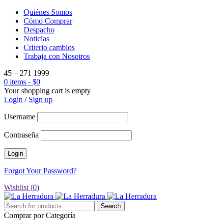
Quiénes Somos
Cómo Comprar
Despacho
Noticias
Criterio cambios
Trabaja con Nosotros
45 – 271 1999
0 items
-
$
0
Your shopping cart is empty
Login
/
Sign up
Username
Contraseña
Forgot Your Password?
Wishlist (
0
)
Comprar por Categoría