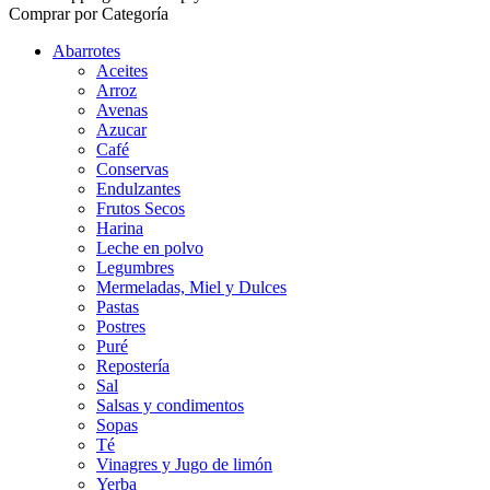
Comprar por Categoría
Abarrotes
Aceites
Arroz
Avenas
Azucar
Café
Conservas
Endulzantes
Frutos Secos
Harina
Leche en polvo
Legumbres
Mermeladas, Miel y Dulces
Pastas
Postres
Puré
Repostería
Sal
Salsas y condimentos
Sopas
Té
Vinagres y Jugo de limón
Yerba