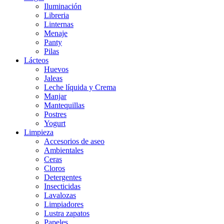
Iluminación
Libreria
Linternas
Menaje
Panty
Pilas
Lácteos
Huevos
Jaleas
Leche líquida y Crema
Manjar
Mantequillas
Postres
Yogurt
Limpieza
Accesorios de aseo
Ambientales
Ceras
Cloros
Detergentes
Insecticidas
Lavalozas
Limpiadores
Lustra zapatos
Papeles