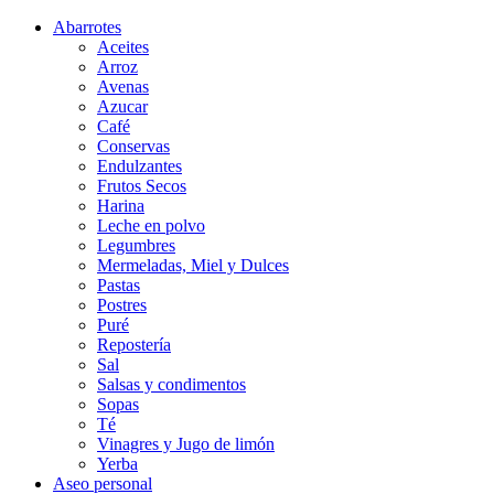
Abarrotes
Aceites
Arroz
Avenas
Azucar
Café
Conservas
Endulzantes
Frutos Secos
Harina
Leche en polvo
Legumbres
Mermeladas, Miel y Dulces
Pastas
Postres
Puré
Repostería
Sal
Salsas y condimentos
Sopas
Té
Vinagres y Jugo de limón
Yerba
Aseo personal