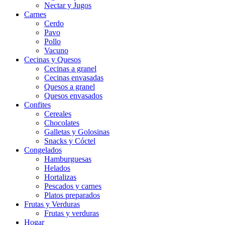
Nectar y Jugos
Carnes
Cerdo
Pavo
Pollo
Vacuno
Cecinas y Quesos
Cecinas a granel
Cecinas envasadas
Quesos a granel
Quesos envasados
Confites
Cereales
Chocolates
Galletas y Golosinas
Snacks y Cóctel
Congelados
Hamburguesas
Helados
Hortalizas
Pescados y carnes
Platos preparados
Frutas y Verduras
Frutas y verduras
Hogar