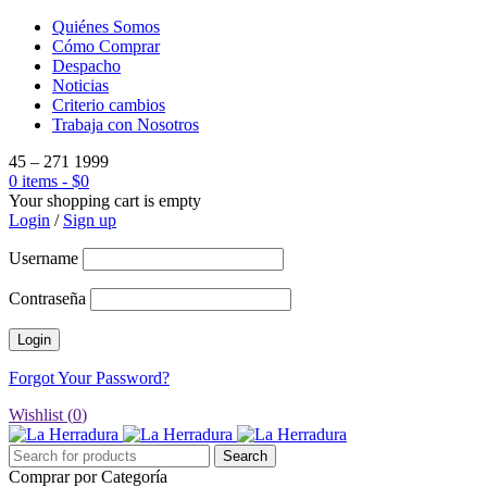
Quiénes Somos
Cómo Comprar
Despacho
Noticias
Criterio cambios
Trabaja con Nosotros
45 – 271 1999
0 items
-
$
0
Your shopping cart is empty
Login
/
Sign up
Username
Contraseña
Forgot Your Password?
Wishlist (
0
)
Comprar por Categoría