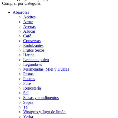
Comprar por Categoría
Abarrotes
Aceites
Arroz
Avenas
Azucar
Café
Conservas
Endulzantes
Frutos Secos
Harina
Leche en polvo
Legumbres
Mermeladas, Miel y Dulces
Pastas
Postres
Puré
Repostería
Sal
Salsas y condimentos
Sopas
Té
Vinagres y Jugo de limón
Yerba