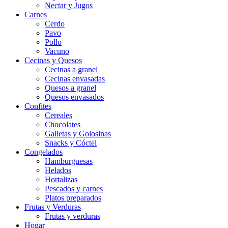
Nectar y Jugos
Carnes
Cerdo
Pavo
Pollo
Vacuno
Cecinas y Quesos
Cecinas a granel
Cecinas envasadas
Quesos a granel
Quesos envasados
Confites
Cereales
Chocolates
Galletas y Golosinas
Snacks y Cóctel
Congelados
Hamburguesas
Helados
Hortalizas
Pescados y carnes
Platos preparados
Frutas y Verduras
Frutas y verduras
Hogar