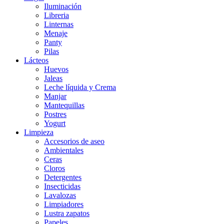
Iluminación
Libreria
Linternas
Menaje
Panty
Pilas
Lácteos
Huevos
Jaleas
Leche líquida y Crema
Manjar
Mantequillas
Postres
Yogurt
Limpieza
Accesorios de aseo
Ambientales
Ceras
Cloros
Detergentes
Insecticidas
Lavalozas
Limpiadores
Lustra zapatos
Papeles