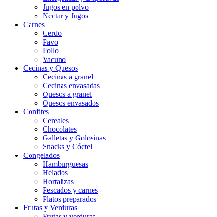
Jugos en polvo
Nectar y Jugos
Carnes
Cerdo
Pavo
Pollo
Vacuno
Cecinas y Quesos
Cecinas a granel
Cecinas envasadas
Quesos a granel
Quesos envasados
Confites
Cereales
Chocolates
Galletas y Golosinas
Snacks y Cóctel
Congelados
Hamburguesas
Helados
Hortalizas
Pescados y carnes
Platos preparados
Frutas y Verduras
Frutas y verduras