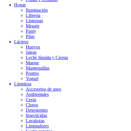
Hogar
Iluminación
Libreria
Linternas
Menaje
Panty
Pilas
Lácteos
Huevos
Jaleas
Leche líquida y Crema
Manjar
Mantequillas
Postres
Yogurt
Limpieza
Accesorios de aseo
Ambientales
Ceras
Cloros
Detergentes
Insecticidas
Lavalozas
Limpiadores