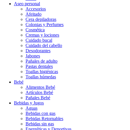
Aseo personal
Accesorios
Afeitado
Cera depiladoras
Colonias y Perfumes
Cosmética
Cremas y lociones
Cuidado bucal
Cuidado del cabello
Desodorantes
Jabones
Pañales de adulto
Pastas dentales
Toallas higiénicas
Toallas húmedas
Bebé
Alimentos Bebé
Artículos Bebé
Pañales Bebé
Bebidas y Jugos
Aguas
Bebidas con gas
Bebidas Retornables
Bebidas sin gas
Energéticas y Deportivas