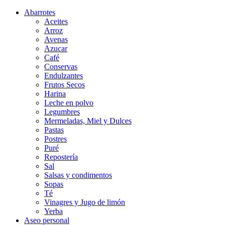
Abarrotes
Aceites
Arroz
Avenas
Azucar
Café
Conservas
Endulzantes
Frutos Secos
Harina
Leche en polvo
Legumbres
Mermeladas, Miel y Dulces
Pastas
Postres
Puré
Repostería
Sal
Salsas y condimentos
Sopas
Té
Vinagres y Jugo de limón
Yerba
Aseo personal