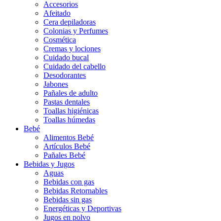
Accesorios
Afeitado
Cera depiladoras
Colonias y Perfumes
Cosmética
Cremas y lociones
Cuidado bucal
Cuidado del cabello
Desodorantes
Jabones
Pañales de adulto
Pastas dentales
Toallas higiénicas
Toallas húmedas
Bebé
Alimentos Bebé
Artículos Bebé
Pañales Bebé
Bebidas y Jugos
Aguas
Bebidas con gas
Bebidas Retornables
Bebidas sin gas
Energéticas y Deportivas
Jugos en polvo