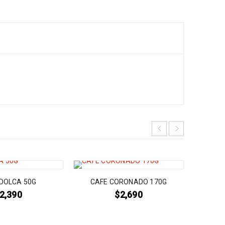
COLA 
DOLCA 50G
CAFE CORONADO 170G
2,390
$
2,690