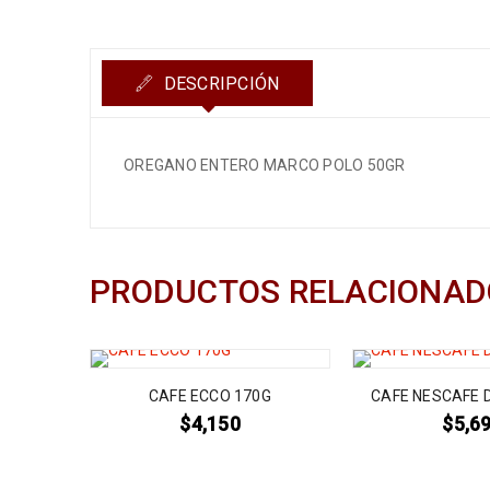
DESCRIPCIÓN
OREGANO ENTERO MARCO POLO 50GR
PRODUCTOS RELACIONAD
TE SIN
CAFE ECCO 170G
CAFE NESCAFE 
$
4,150
$
5,6