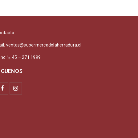
ontacto
ail: ventas@supermercadolaherradura.cl
ono:
45 – 271 1999
ÍGUENOS