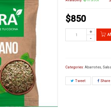
Availability:
In Stock
S
$
850
A
Categories:
Abarrotes
,
Sals
Tweet
Share