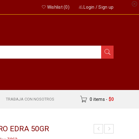
Wishlist (
0
)
Login
/
Sign up
S
TRABAJA CON NOSOTROS
0 items
-
$
0
RO EDRA 50GR