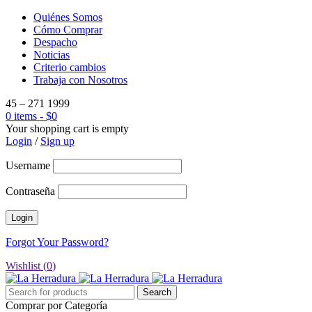
Quiénes Somos
Cómo Comprar
Despacho
Noticias
Criterio cambios
Trabaja con Nosotros
45 – 271 1999
0 items
-
$
0
Your shopping cart is empty
Login
/
Sign up
Username
Contraseña
Forgot Your Password?
Wishlist (
0
)
Comprar por Categoría