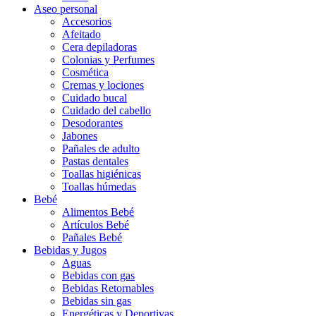
Aseo personal
Accesorios
Afeitado
Cera depiladoras
Colonias y Perfumes
Cosmética
Cremas y lociones
Cuidado bucal
Cuidado del cabello
Desodorantes
Jabones
Pañales de adulto
Pastas dentales
Toallas higiénicas
Toallas húmedas
Bebé
Alimentos Bebé
Artículos Bebé
Pañales Bebé
Bebidas y Jugos
Aguas
Bebidas con gas
Bebidas Retornables
Bebidas sin gas
Energéticas y Deportivas