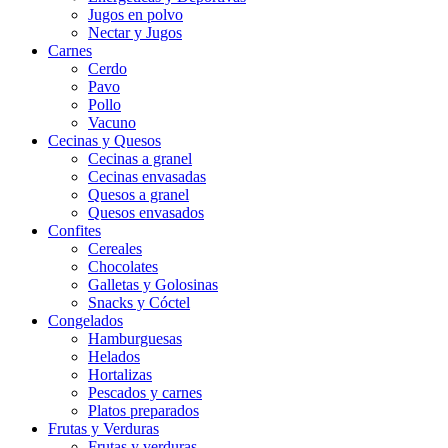
Jugos en polvo
Nectar y Jugos
Carnes
Cerdo
Pavo
Pollo
Vacuno
Cecinas y Quesos
Cecinas a granel
Cecinas envasadas
Quesos a granel
Quesos envasados
Confites
Cereales
Chocolates
Galletas y Golosinas
Snacks y Cóctel
Congelados
Hamburguesas
Helados
Hortalizas
Pescados y carnes
Platos preparados
Frutas y Verduras
Frutas y verduras