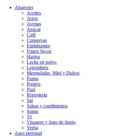
Abarrotes
Aceites
Arroz
Avenas
Azucar
Café
Conservas
Endulzantes
Frutos Secos
Harina
Leche en polvo
Legumbres
Mermeladas, Miel y Dulces
Pastas
Postres
Puré
Repostería
Sal
Salsas y condimentos
Sopas
Té
Vinagres y Jugo de limón
Yerba
Aseo personal