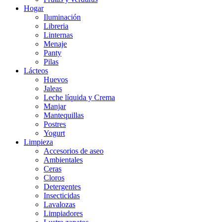
Hogar
Iluminación
Libreria
Linternas
Menaje
Panty
Pilas
Lácteos
Huevos
Jaleas
Leche líquida y Crema
Manjar
Mantequillas
Postres
Yogurt
Limpieza
Accesorios de aseo
Ambientales
Ceras
Cloros
Detergentes
Insecticidas
Lavalozas
Limpiadores