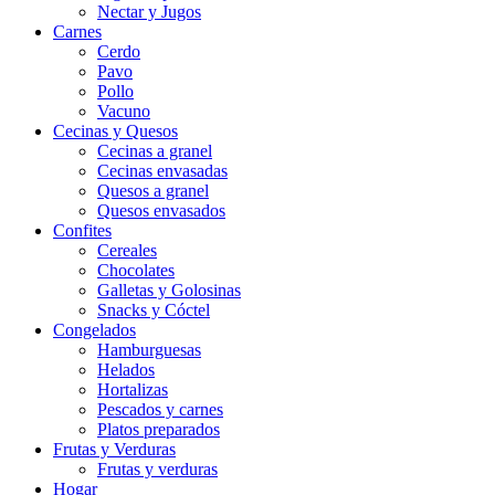
Nectar y Jugos
Carnes
Cerdo
Pavo
Pollo
Vacuno
Cecinas y Quesos
Cecinas a granel
Cecinas envasadas
Quesos a granel
Quesos envasados
Confites
Cereales
Chocolates
Galletas y Golosinas
Snacks y Cóctel
Congelados
Hamburguesas
Helados
Hortalizas
Pescados y carnes
Platos preparados
Frutas y Verduras
Frutas y verduras
Hogar