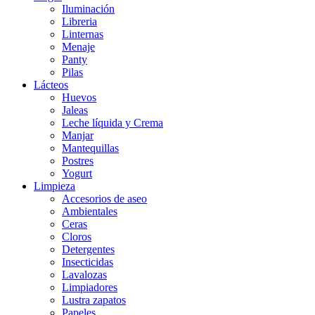
Iluminación
Libreria
Linternas
Menaje
Panty
Pilas
Lácteos
Huevos
Jaleas
Leche líquida y Crema
Manjar
Mantequillas
Postres
Yogurt
Limpieza
Accesorios de aseo
Ambientales
Ceras
Cloros
Detergentes
Insecticidas
Lavalozas
Limpiadores
Lustra zapatos
Papeles