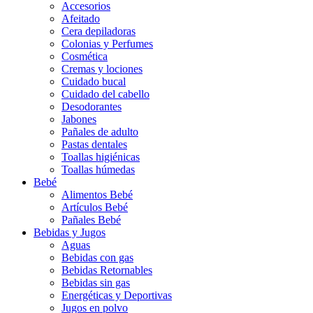
Accesorios
Afeitado
Cera depiladoras
Colonias y Perfumes
Cosmética
Cremas y lociones
Cuidado bucal
Cuidado del cabello
Desodorantes
Jabones
Pañales de adulto
Pastas dentales
Toallas higiénicas
Toallas húmedas
Bebé
Alimentos Bebé
Artículos Bebé
Pañales Bebé
Bebidas y Jugos
Aguas
Bebidas con gas
Bebidas Retornables
Bebidas sin gas
Energéticas y Deportivas
Jugos en polvo