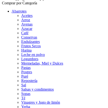
Comprar por Categoría
Abarrotes
Aceites
Arroz
Avenas
Azucar
Café
Conservas
Endulzantes
Frutos Secos
Harina
Leche en polvo
Legumbres
Mermeladas, Miel y Dulces
Pastas
Postres
Puré
Repostería
Sal
Salsas y condimentos
Sopas
Té
Vinagres y Jugo de limón
Yerba