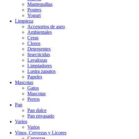
Mantequillas
Postres
Yogurt
Limpieza
Accesorios de aseo
Ambientales
Ceras
Cloros
Detergentes
Insecticidas
Lavalozas
Limpiadores
Lustra zapatos
Papeles
Mascotas
Gatos
Mascotas
Perros
Pan
Pan dulce
Pan envasado
Varios
Varios
Vinos, Cervezas y Licores
Cervezas