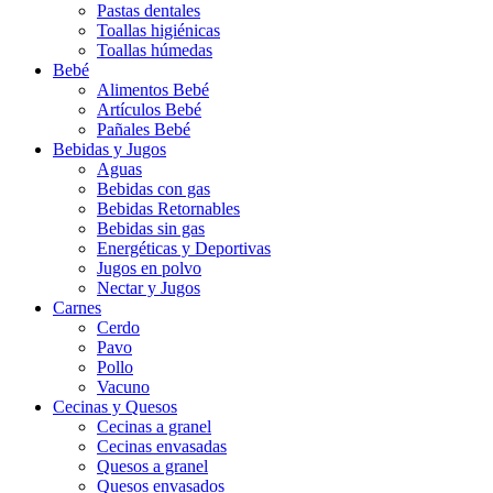
Pastas dentales
Toallas higiénicas
Toallas húmedas
Bebé
Alimentos Bebé
Artículos Bebé
Pañales Bebé
Bebidas y Jugos
Aguas
Bebidas con gas
Bebidas Retornables
Bebidas sin gas
Energéticas y Deportivas
Jugos en polvo
Nectar y Jugos
Carnes
Cerdo
Pavo
Pollo
Vacuno
Cecinas y Quesos
Cecinas a granel
Cecinas envasadas
Quesos a granel
Quesos envasados