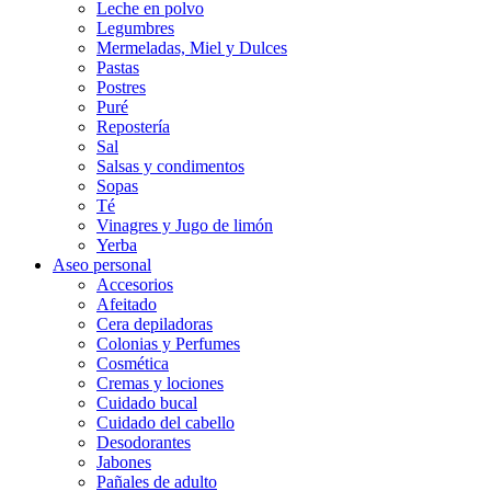
Leche en polvo
Legumbres
Mermeladas, Miel y Dulces
Pastas
Postres
Puré
Repostería
Sal
Salsas y condimentos
Sopas
Té
Vinagres y Jugo de limón
Yerba
Aseo personal
Accesorios
Afeitado
Cera depiladoras
Colonias y Perfumes
Cosmética
Cremas y lociones
Cuidado bucal
Cuidado del cabello
Desodorantes
Jabones
Pañales de adulto