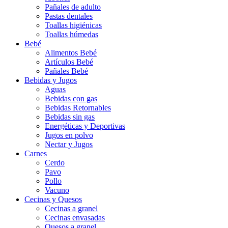
Pañales de adulto
Pastas dentales
Toallas higiénicas
Toallas húmedas
Bebé
Alimentos Bebé
Artículos Bebé
Pañales Bebé
Bebidas y Jugos
Aguas
Bebidas con gas
Bebidas Retornables
Bebidas sin gas
Energéticas y Deportivas
Jugos en polvo
Nectar y Jugos
Carnes
Cerdo
Pavo
Pollo
Vacuno
Cecinas y Quesos
Cecinas a granel
Cecinas envasadas
Quesos a granel