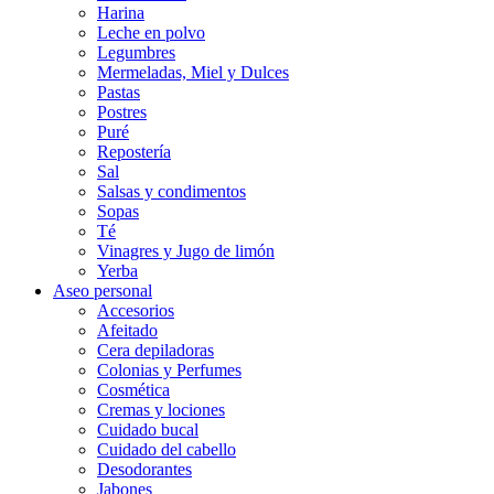
Harina
Leche en polvo
Legumbres
Mermeladas, Miel y Dulces
Pastas
Postres
Puré
Repostería
Sal
Salsas y condimentos
Sopas
Té
Vinagres y Jugo de limón
Yerba
Aseo personal
Accesorios
Afeitado
Cera depiladoras
Colonias y Perfumes
Cosmética
Cremas y lociones
Cuidado bucal
Cuidado del cabello
Desodorantes
Jabones