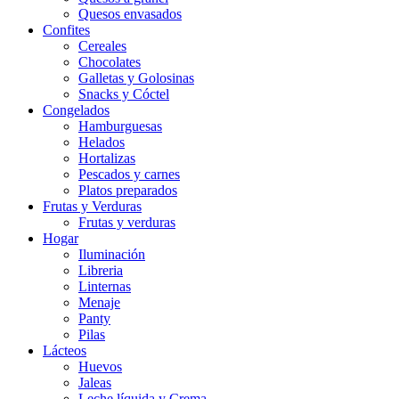
Quesos envasados
Confites
Cereales
Chocolates
Galletas y Golosinas
Snacks y Cóctel
Congelados
Hamburguesas
Helados
Hortalizas
Pescados y carnes
Platos preparados
Frutas y Verduras
Frutas y verduras
Hogar
Iluminación
Libreria
Linternas
Menaje
Panty
Pilas
Lácteos
Huevos
Jaleas
Leche líquida y Crema