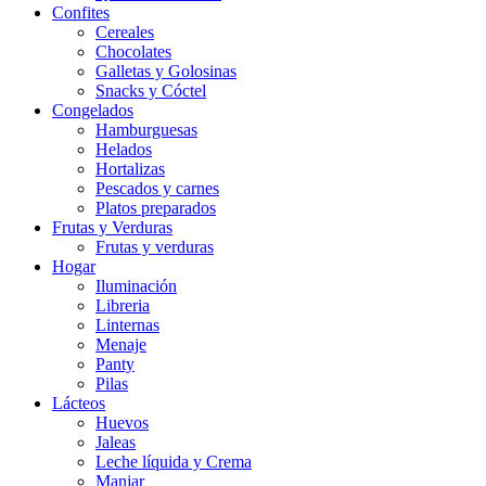
Confites
Cereales
Chocolates
Galletas y Golosinas
Snacks y Cóctel
Congelados
Hamburguesas
Helados
Hortalizas
Pescados y carnes
Platos preparados
Frutas y Verduras
Frutas y verduras
Hogar
Iluminación
Libreria
Linternas
Menaje
Panty
Pilas
Lácteos
Huevos
Jaleas
Leche líquida y Crema
Manjar