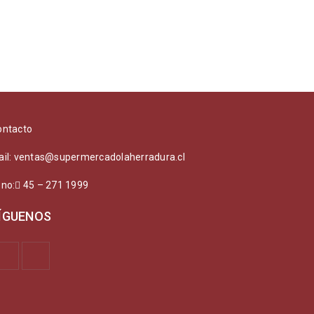
ontacto
ail: ventas@supermercadolaherradura.cl
ono:
45 – 271 1999
ÍGUENOS