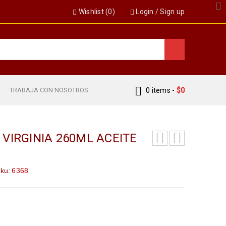
Wishlist (
0
)
Login
/
Sign up
S
TRABAJA CON NOSOTROS
0 items
-
$
0
VIRGINIA 260ML ACEITE
ku:
6368