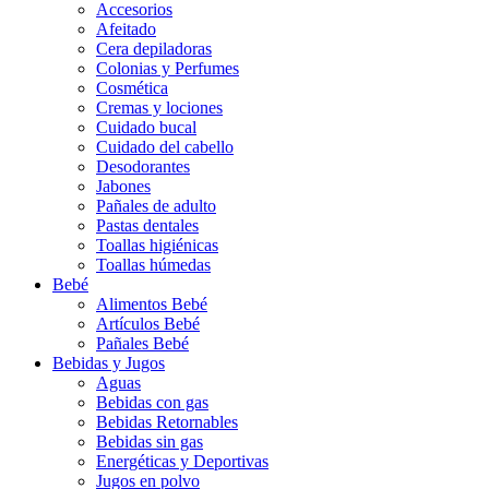
Accesorios
Afeitado
Cera depiladoras
Colonias y Perfumes
Cosmética
Cremas y lociones
Cuidado bucal
Cuidado del cabello
Desodorantes
Jabones
Pañales de adulto
Pastas dentales
Toallas higiénicas
Toallas húmedas
Bebé
Alimentos Bebé
Artículos Bebé
Pañales Bebé
Bebidas y Jugos
Aguas
Bebidas con gas
Bebidas Retornables
Bebidas sin gas
Energéticas y Deportivas
Jugos en polvo