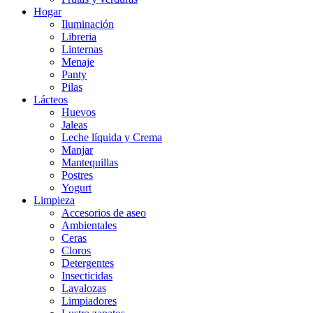
Hogar
Iluminación
Libreria
Linternas
Menaje
Panty
Pilas
Lácteos
Huevos
Jaleas
Leche líquida y Crema
Manjar
Mantequillas
Postres
Yogurt
Limpieza
Accesorios de aseo
Ambientales
Ceras
Cloros
Detergentes
Insecticidas
Lavalozas
Limpiadores