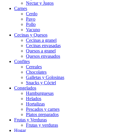
Nectar y Jugos
Carnes
Cerdo
Pavo
Pollo
Vacuno
Cecinas y Quesos
Cecinas a granel
Cecinas envasadas
Quesos a granel
Quesos envasados
Confites
Cereales
Chocolates
Galletas y Golosinas
Snacks y Cóctel
Congelados
Hamburguesas
Helados
Hortalizas
Pescados y carnes
Platos preparados
Frutas y Verduras
Frutas y verduras
Hogar