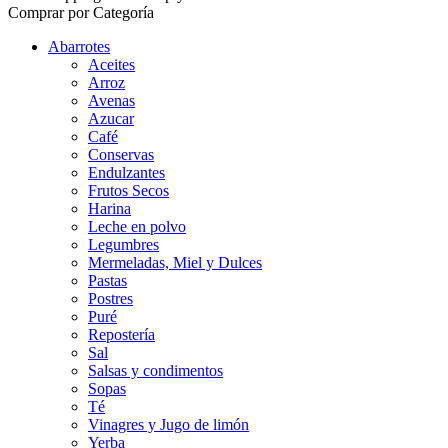
Comprar por Categoría
Abarrotes
Aceites
Arroz
Avenas
Azucar
Café
Conservas
Endulzantes
Frutos Secos
Harina
Leche en polvo
Legumbres
Mermeladas, Miel y Dulces
Pastas
Postres
Puré
Repostería
Sal
Salsas y condimentos
Sopas
Té
Vinagres y Jugo de limón
Yerba