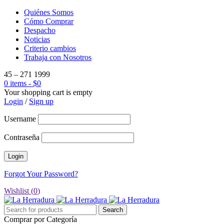
Quiénes Somos
Cómo Comprar
Despacho
Noticias
Criterio cambios
Trabaja con Nosotros
45 – 271 1999
0 items
-
$
0
Your shopping cart is empty
Login
/
Sign up
Username
Contraseña
Forgot Your Password?
Wishlist (
0
)
Comprar por Categoría