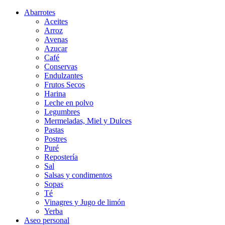
Abarrotes
Aceites
Arroz
Avenas
Azucar
Café
Conservas
Endulzantes
Frutos Secos
Harina
Leche en polvo
Legumbres
Mermeladas, Miel y Dulces
Pastas
Postres
Puré
Repostería
Sal
Salsas y condimentos
Sopas
Té
Vinagres y Jugo de limón
Yerba
Aseo personal