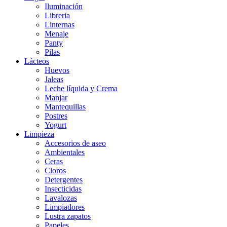
Iluminación
Libreria
Linternas
Menaje
Panty
Pilas
Lácteos
Huevos
Jaleas
Leche líquida y Crema
Manjar
Mantequillas
Postres
Yogurt
Limpieza
Accesorios de aseo
Ambientales
Ceras
Cloros
Detergentes
Insecticidas
Lavalozas
Limpiadores
Lustra zapatos
Papeles