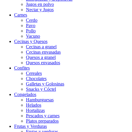
Jugos en polvo
Nectar y Jugos
Carnes
Cerdo
Pavo
Pollo
Vacuno
Cecinas y Quesos
Cecinas a granel
Cecinas envasadas
Quesos a granel
Quesos envasados
Confites
Cereales
Chocolates
Galletas y Golosinas
Snacks y Cóctel
Congelados
Hamburguesas
Helados
Hortalizas
Pescados y carnes
Platos preparados
Frutas y Verduras
Frutas y verduras