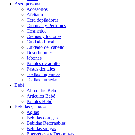
Aseo personal
Accesorios
Afeitado
Cera depiladoras
Colonias y Perfumes
Cosmética
Cremas y lociones
Cuidado bucal
Cuidado del cabello
Desodorantes
Jabones
Pañales de adulto
Pastas dentales
Toallas higiénicas
Toallas húmedas
Bebé
Alimentos Bebé
Artículos Bebé
Pañales Bebé
Bebidas y Jugos
Aguas
Bebidas con gas
Bebidas Retornables
Bebidas sin gas
Energéticas y Deportivas