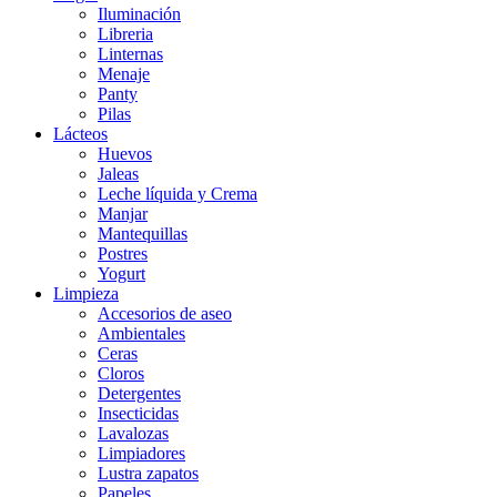
Iluminación
Libreria
Linternas
Menaje
Panty
Pilas
Lácteos
Huevos
Jaleas
Leche líquida y Crema
Manjar
Mantequillas
Postres
Yogurt
Limpieza
Accesorios de aseo
Ambientales
Ceras
Cloros
Detergentes
Insecticidas
Lavalozas
Limpiadores
Lustra zapatos
Papeles