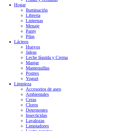
Hogar
Iluminación
Libreria
Linternas
Menaje
Panty
Pilas
Lácteos
Huevos
Jaleas
Leche líquida y Crema
Manjar
Mantequillas
Postres
Yogurt
Limpieza
Accesorios de aseo
Ambientales
Ceras
Cloros
Detergentes
Insecticidas
Lavalozas
Limpiadores