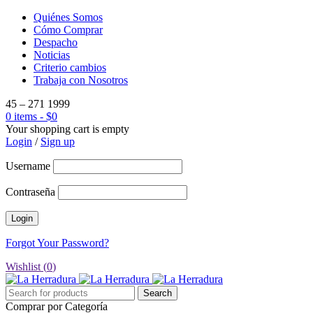
Quiénes Somos
Cómo Comprar
Despacho
Noticias
Criterio cambios
Trabaja con Nosotros
45 – 271 1999
0 items
-
$
0
Your shopping cart is empty
Login
/
Sign up
Username
Contraseña
Forgot Your Password?
Wishlist (
0
)
Comprar por Categoría