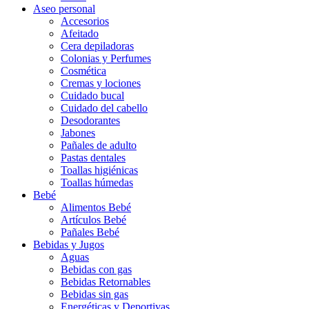
Aseo personal
Accesorios
Afeitado
Cera depiladoras
Colonias y Perfumes
Cosmética
Cremas y lociones
Cuidado bucal
Cuidado del cabello
Desodorantes
Jabones
Pañales de adulto
Pastas dentales
Toallas higiénicas
Toallas húmedas
Bebé
Alimentos Bebé
Artículos Bebé
Pañales Bebé
Bebidas y Jugos
Aguas
Bebidas con gas
Bebidas Retornables
Bebidas sin gas
Energéticas y Deportivas