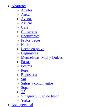
Abarrotes
Aceites
Arroz
Avenas
Azucar
Café
Conservas
Endulzantes
Frutos Secos
Harina
Leche en polvo
Legumbres
Mermeladas, Miel y Dulces
Pastas
Postres
Puré
Repostería
Sal
Salsas y condimentos
Sopas
Té
Vinagres y Jugo de limón
Yerba
Aseo personal