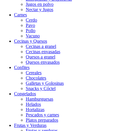
Jugos en polvo
Nectar y Jugos
Carnes
Cerdo
Pavo
Pollo
Vacuno
Cecinas y Quesos
Cecinas a granel
Cecinas envasadas
Quesos a granel
Quesos envasados
Confites
Cereales
Chocolates
Galletas y Golosinas
Snacks y Cóctel
Congelados
Hamburguesas
Helados
Hortalizas
Pescados y carnes
Platos preparados
Frutas y Verduras
Frutas y verduras