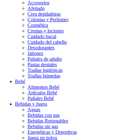
Accesorios
Afeitado
Cera depiladoras
Colonias y Perfumes
Cosmética
Cremas y lociones
Cuidado bucal
Cuidado del cabello
Desodorantes
Jabones
Pañales de adulto
Pastas dentales
Toallas higiénicas
Toallas húmedas
Bebé
Alimentos Bebé
Artículos Bebé
Pañales Bebé
Bebidas y Jugos
Aguas
Bebidas con gas
Bebidas Retornables
Bebidas sin gas
Energéticas y Deportivas
Jugos en polvo