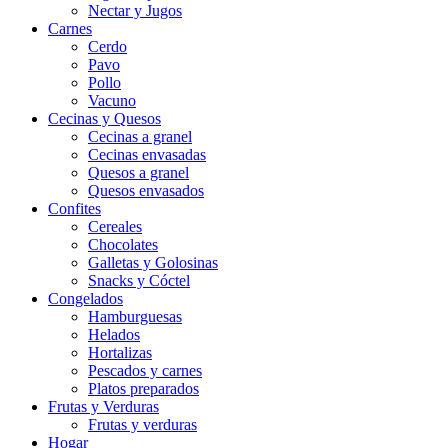
Nectar y Jugos
Carnes
Cerdo
Pavo
Pollo
Vacuno
Cecinas y Quesos
Cecinas a granel
Cecinas envasadas
Quesos a granel
Quesos envasados
Confites
Cereales
Chocolates
Galletas y Golosinas
Snacks y Cóctel
Congelados
Hamburguesas
Helados
Hortalizas
Pescados y carnes
Platos preparados
Frutas y Verduras
Frutas y verduras
Hogar