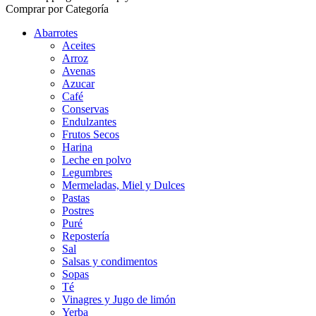
Comprar por Categoría
Abarrotes
Aceites
Arroz
Avenas
Azucar
Café
Conservas
Endulzantes
Frutos Secos
Harina
Leche en polvo
Legumbres
Mermeladas, Miel y Dulces
Pastas
Postres
Puré
Repostería
Sal
Salsas y condimentos
Sopas
Té
Vinagres y Jugo de limón
Yerba