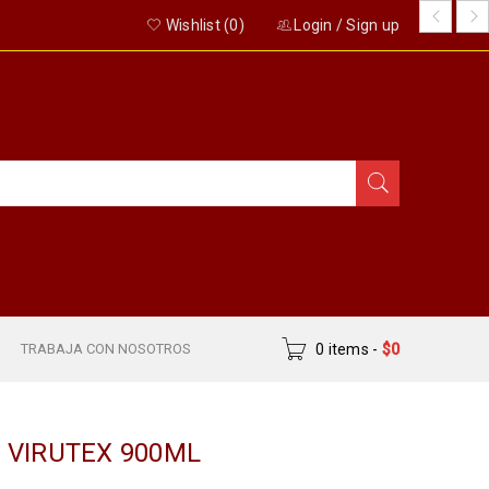
Wishlist (
0
)
Login
/
Sign up
S
TRABAJA CON NOSOTROS
0 items
-
$
0
 VIRUTEX 900ML