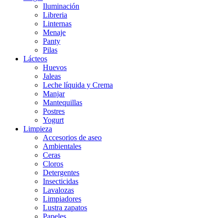
Iluminación
Libreria
Linternas
Menaje
Panty
Pilas
Lácteos
Huevos
Jaleas
Leche líquida y Crema
Manjar
Mantequillas
Postres
Yogurt
Limpieza
Accesorios de aseo
Ambientales
Ceras
Cloros
Detergentes
Insecticidas
Lavalozas
Limpiadores
Lustra zapatos
Papeles