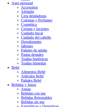
Aseo personal
Accesorios
Afeitado
Cera depiladoras
Colonias y Perfumes
Cosmética
Cremas y lociones
Cuidado bucal
Cuidado del cabello
Desodorantes
Jabones
Pañales de adulto
Pastas dentales
Toallas higiénicas
Toallas húmedas
Bebé
Alimentos Bebé
Artículos Bebé
Pañales Bebé
Bebidas y Jugos
Aguas
Bebidas con gas
Bebidas Retornables
Bebidas sin gas
Energéticas y Deportivas