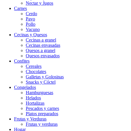
Nectar y Jugos
Carnes
Cerdo
Pavo
Pollo
Vacuno
Cecinas y Quesos
Cecinas a granel
Cecinas envasadas
Quesos a granel
Quesos envasados
Confites
Cereales
Chocolates
Galletas y Golosinas
Snacks y Cóctel
Congelados
Hamburguesas
Helados
Hortalizas
Pescados y carnes
Platos preparados
Frutas y Verduras
Frutas y verduras
Hogar