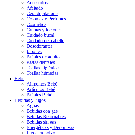
Accesorios
Afeitado
Cera depiladoras
Colonias y Perfumes
Cosmética
Cremas y lociones
Cuidado bucal
Cuidado del cabello
Desodorantes
Jabones
Pañales de adulto
Pastas dentales
Toallas higiénicas
Toallas húmedas
Bebé
Alimentos Bebé
Artículos Bebé
Pañales Bebé
Bebidas y Jugos
Aguas
Bebidas con gas
Bebidas Retornables
Bebidas sin gas
Energéticas y Deportivas
Jugos en polvo