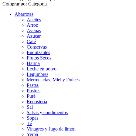
Comprar por Categoría
Abarrotes
Aceites
Arroz
Avenas
Azucar
Café
Conservas
Endulzantes
Frutos Secos
Harina
Leche en polvo
Legumbres
Mermeladas, Miel y Dulces
Pastas
Postres
Puré
Repostería
Sal
Salsas y condimentos
Sopas
Té
Vinagres y Jugo de limón
Yerba