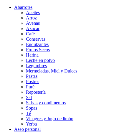
Abarrotes
Aceites
Arroz
Avenas
Azucar
Café
Conservas
Endulzantes
Frutos Secos
Harina
Leche en polvo
Legumbres
Mermeladas, Miel y Dulces
Pastas
Postres
Puré
Repostería
Sal
Salsas y condimentos
Sopas
Té
Vinagres y Jugo de limón
Yerba
Aseo personal