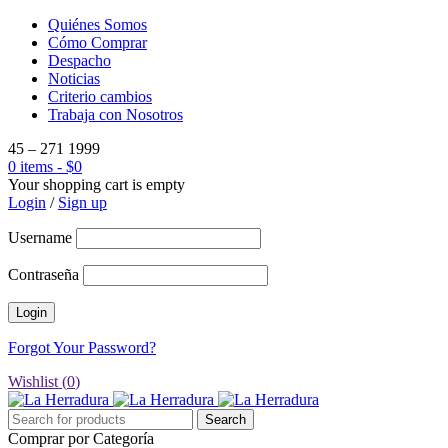
Quiénes Somos
Cómo Comprar
Despacho
Noticias
Criterio cambios
Trabaja con Nosotros
45 – 271 1999
0 items
-
$
0
Your shopping cart is empty
Login
/
Sign up
Username
Contraseña
Forgot Your Password?
Wishlist (
0
)
Comprar por Categoría