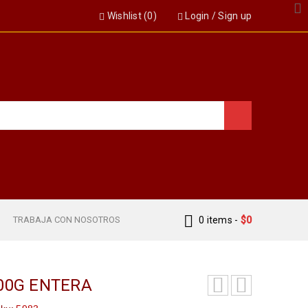
Wishlist (
0
)
Login
/
Sign up
S
TRABAJA CON NOSOTROS
0 items
-
$
0
00G ENTERA