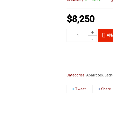
Availability:
In Stock
S
$
8,250
AÑ
Categories:
Abarrotes
,
Lech
Tweet
Share