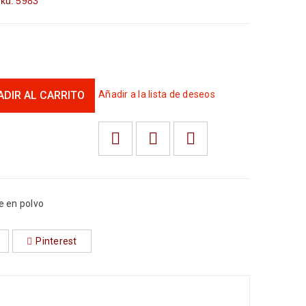
ku:
5983
ADIR AL CARRITO
Añadir a la lista de deseos
e en polvo
Pinterest