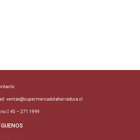
ontacto
ail: ventas@supermercadolaherradura.cl
ono:
45 – 271 1999
ÍGUENOS