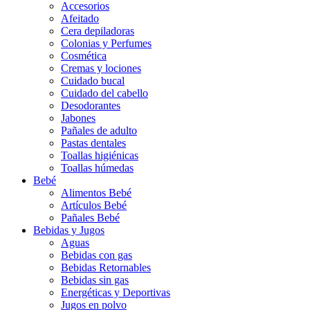
Accesorios
Afeitado
Cera depiladoras
Colonias y Perfumes
Cosmética
Cremas y lociones
Cuidado bucal
Cuidado del cabello
Desodorantes
Jabones
Pañales de adulto
Pastas dentales
Toallas higiénicas
Toallas húmedas
Bebé
Alimentos Bebé
Artículos Bebé
Pañales Bebé
Bebidas y Jugos
Aguas
Bebidas con gas
Bebidas Retornables
Bebidas sin gas
Energéticas y Deportivas
Jugos en polvo