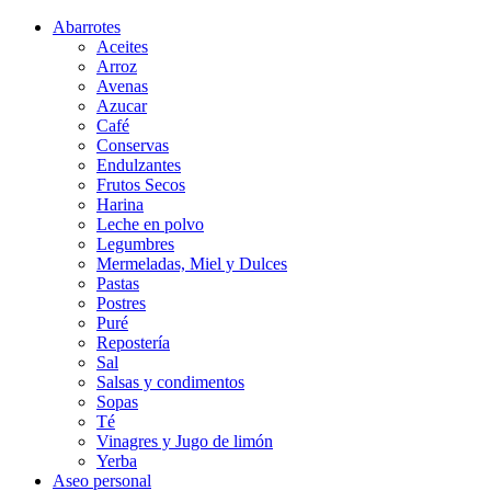
Abarrotes
Aceites
Arroz
Avenas
Azucar
Café
Conservas
Endulzantes
Frutos Secos
Harina
Leche en polvo
Legumbres
Mermeladas, Miel y Dulces
Pastas
Postres
Puré
Repostería
Sal
Salsas y condimentos
Sopas
Té
Vinagres y Jugo de limón
Yerba
Aseo personal