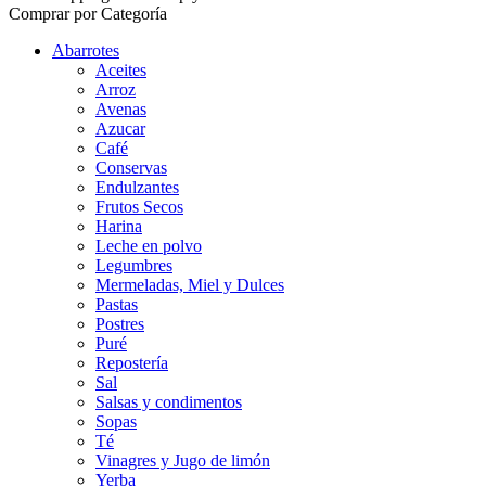
Comprar por Categoría
Abarrotes
Aceites
Arroz
Avenas
Azucar
Café
Conservas
Endulzantes
Frutos Secos
Harina
Leche en polvo
Legumbres
Mermeladas, Miel y Dulces
Pastas
Postres
Puré
Repostería
Sal
Salsas y condimentos
Sopas
Té
Vinagres y Jugo de limón
Yerba