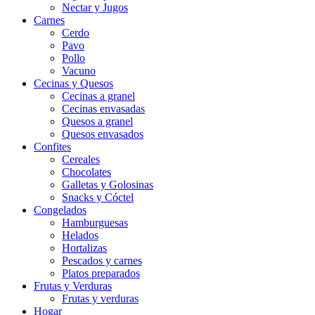
Nectar y Jugos
Carnes
Cerdo
Pavo
Pollo
Vacuno
Cecinas y Quesos
Cecinas a granel
Cecinas envasadas
Quesos a granel
Quesos envasados
Confites
Cereales
Chocolates
Galletas y Golosinas
Snacks y Cóctel
Congelados
Hamburguesas
Helados
Hortalizas
Pescados y carnes
Platos preparados
Frutas y Verduras
Frutas y verduras
Hogar