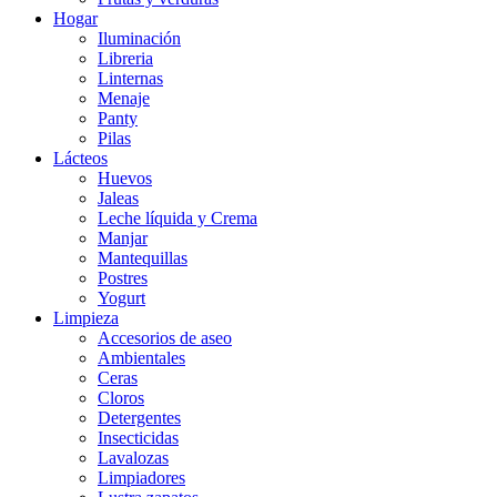
Hogar
Iluminación
Libreria
Linternas
Menaje
Panty
Pilas
Lácteos
Huevos
Jaleas
Leche líquida y Crema
Manjar
Mantequillas
Postres
Yogurt
Limpieza
Accesorios de aseo
Ambientales
Ceras
Cloros
Detergentes
Insecticidas
Lavalozas
Limpiadores