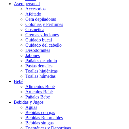
Aseo personal
Accesorios
Afeitado
Cera depiladoras
Colonias y Perfumes
Cosmética
Cremas y lociones
Cuidado bucal
Cuidado del cabello
Desodorantes
Jabones
Pañales de adulto
Pastas dentales
Toallas higiénicas
Toallas húmedas
Bebé
Alimentos Bebé
Artículos Bebé
Pañales Bebé
Bebidas y Jugos
Aguas
Bebidas con gas
Bebidas Retornables
Bebidas sin gas
Energéticas y Deportivas