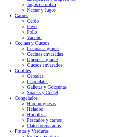
Jugos en polvo
Nectar y Jugos
Carnes
Cerdo
Pavo
Pollo
Vacuno
Cecinas y Quesos
Cecinas a granel
Cecinas envasadas
Quesos a granel
Quesos envasados
Confites
Cereales
Chocolates
Galletas y Golosinas
Snacks y Cóctel
Congelados
Hamburguesas
Helados
Hortalizas
Pescados y carnes
Platos preparados
Frutas y Verduras
Frutas y verduras