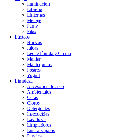
Iluminación
Libreria
Linternas
Menaje
Panty
Pilas
Lácteos
Huevos
Jaleas
Leche líquida y Crema
Manjar
Mantequillas
Postres
Yogurt
Limpieza
Accesorios de aseo
Ambientales
Ceras
Cloros
Detergentes
Insecticidas
Lavalozas
Limpiadores
Lustra zapatos
Papeles