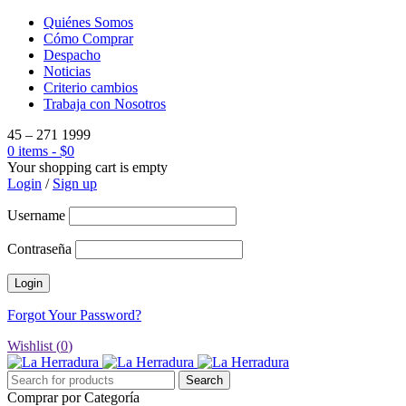
Quiénes Somos
Cómo Comprar
Despacho
Noticias
Criterio cambios
Trabaja con Nosotros
45 – 271 1999
0 items
-
$
0
Your shopping cart is empty
Login
/
Sign up
Username
Contraseña
Forgot Your Password?
Wishlist (
0
)
Comprar por Categoría