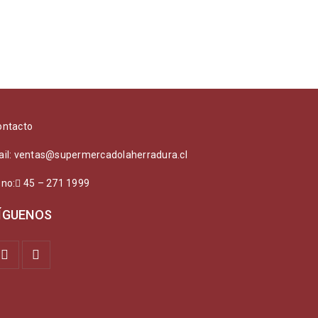
ontacto
ail: ventas@supermercadolaherradura.cl
ono:
45 – 271 1999
ÍGUENOS