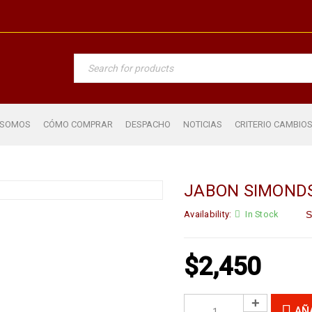
 SOMOS
CÓMO COMPRAR
DESPACHO
NOTICIAS
CRITERIO CAMBIO
JABON SIMONDS
Availability:
In Stock
S
$
2,450
AÑ