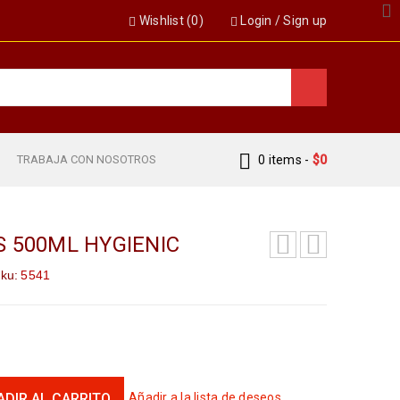
Wishlist (
0
)
Login
/
Sign up
S
TRABAJA CON NOSOTROS
0 items
-
$
0
 500ML HYGIENIC
ku:
5541
ADIR AL CARRITO
Añadir a la lista de deseos