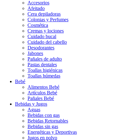
Accesorios
Afeitado
Cera depiladoras
Colonias y Perfumes
Cosmética
Cremas y lociones
Cuidado bucal
Cuidado del cabello
Desodorantes
Jabones
Pañales de adulto
Pastas dentales
Toallas higiénicas
Toallas húmedas
Bebé
Alimentos Bebé
Artículos Bebé
Pañales Bebé
Bebidas y Jugos
Aguas
Bebidas con gas
Bebidas Retornables
Bebidas sin gas
Energéticas y Deportivas
Jugos en polvo