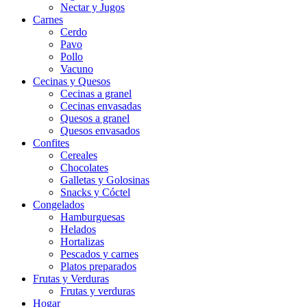
Nectar y Jugos
Carnes
Cerdo
Pavo
Pollo
Vacuno
Cecinas y Quesos
Cecinas a granel
Cecinas envasadas
Quesos a granel
Quesos envasados
Confites
Cereales
Chocolates
Galletas y Golosinas
Snacks y Cóctel
Congelados
Hamburguesas
Helados
Hortalizas
Pescados y carnes
Platos preparados
Frutas y Verduras
Frutas y verduras
Hogar