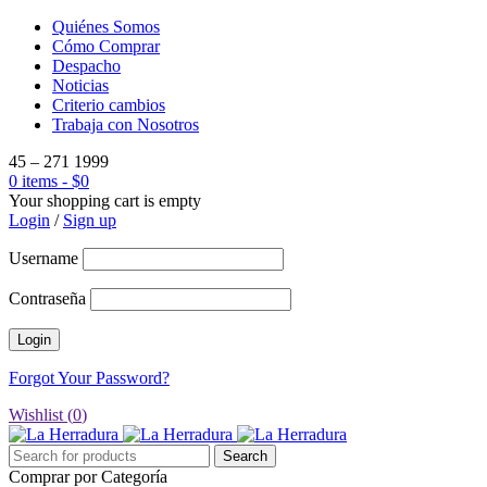
Quiénes Somos
Cómo Comprar
Despacho
Noticias
Criterio cambios
Trabaja con Nosotros
45 – 271 1999
0 items
-
$
0
Your shopping cart is empty
Login
/
Sign up
Username
Contraseña
Forgot Your Password?
Wishlist (
0
)
Comprar por Categoría