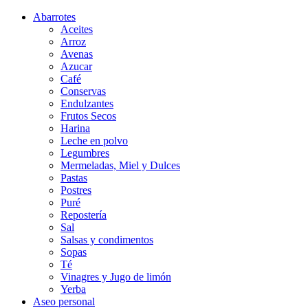
Abarrotes
Aceites
Arroz
Avenas
Azucar
Café
Conservas
Endulzantes
Frutos Secos
Harina
Leche en polvo
Legumbres
Mermeladas, Miel y Dulces
Pastas
Postres
Puré
Repostería
Sal
Salsas y condimentos
Sopas
Té
Vinagres y Jugo de limón
Yerba
Aseo personal