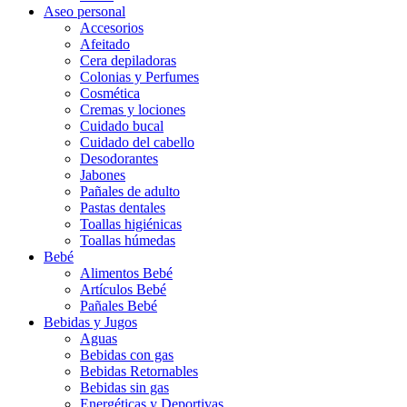
Aseo personal
Accesorios
Afeitado
Cera depiladoras
Colonias y Perfumes
Cosmética
Cremas y lociones
Cuidado bucal
Cuidado del cabello
Desodorantes
Jabones
Pañales de adulto
Pastas dentales
Toallas higiénicas
Toallas húmedas
Bebé
Alimentos Bebé
Artículos Bebé
Pañales Bebé
Bebidas y Jugos
Aguas
Bebidas con gas
Bebidas Retornables
Bebidas sin gas
Energéticas y Deportivas