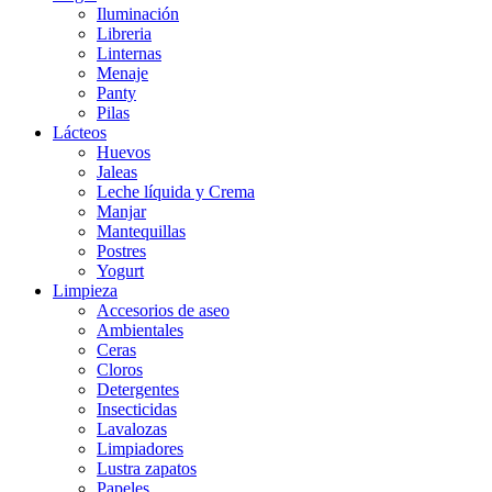
Iluminación
Libreria
Linternas
Menaje
Panty
Pilas
Lácteos
Huevos
Jaleas
Leche líquida y Crema
Manjar
Mantequillas
Postres
Yogurt
Limpieza
Accesorios de aseo
Ambientales
Ceras
Cloros
Detergentes
Insecticidas
Lavalozas
Limpiadores
Lustra zapatos
Papeles