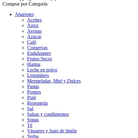
Comprar por Categoría
Abarrotes
Aceites
Arroz
Avenas
Azucar
Café
Conservas
Endulzantes
Frutos Secos
Harina
Leche en polvo
Legumbres
Mermeladas, Miel y Dulces
Pastas
Postres
Puré
Repostería
Sal
Salsas y condimentos
Sopas
Té
Vinagres y Jugo de limón
Yerba