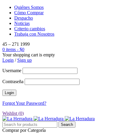
Quiénes Somos
Cómo Comprar
Despacho
Noticias
Criterio cambios
Trabaja con Nosotros
45 – 271 1999
0 items
-
$
0
Your shopping cart is empty
Login
/
Sign up
Username
Contraseña
Forgot Your Password?
Wishlist (
0
)
Comprar por Categoría