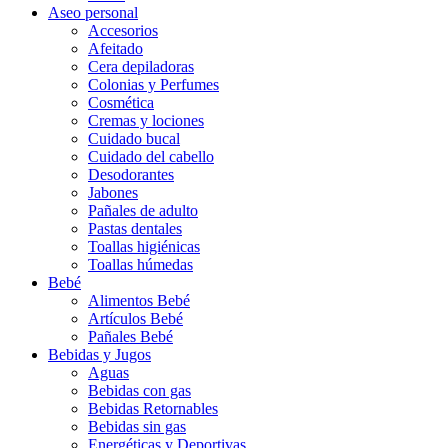
Aseo personal
Accesorios
Afeitado
Cera depiladoras
Colonias y Perfumes
Cosmética
Cremas y lociones
Cuidado bucal
Cuidado del cabello
Desodorantes
Jabones
Pañales de adulto
Pastas dentales
Toallas higiénicas
Toallas húmedas
Bebé
Alimentos Bebé
Artículos Bebé
Pañales Bebé
Bebidas y Jugos
Aguas
Bebidas con gas
Bebidas Retornables
Bebidas sin gas
Energéticas y Deportivas