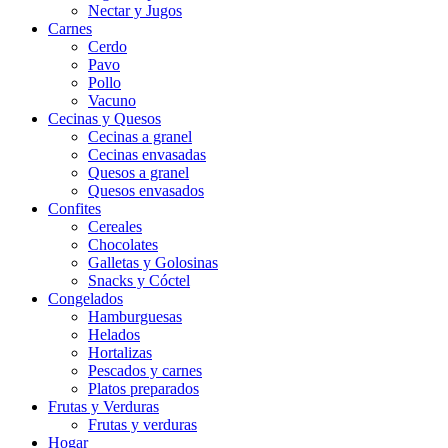
Nectar y Jugos
Carnes
Cerdo
Pavo
Pollo
Vacuno
Cecinas y Quesos
Cecinas a granel
Cecinas envasadas
Quesos a granel
Quesos envasados
Confites
Cereales
Chocolates
Galletas y Golosinas
Snacks y Cóctel
Congelados
Hamburguesas
Helados
Hortalizas
Pescados y carnes
Platos preparados
Frutas y Verduras
Frutas y verduras
Hogar