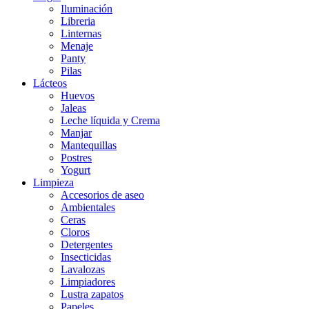
Iluminación
Libreria
Linternas
Menaje
Panty
Pilas
Lácteos
Huevos
Jaleas
Leche líquida y Crema
Manjar
Mantequillas
Postres
Yogurt
Limpieza
Accesorios de aseo
Ambientales
Ceras
Cloros
Detergentes
Insecticidas
Lavalozas
Limpiadores
Lustra zapatos
Papeles