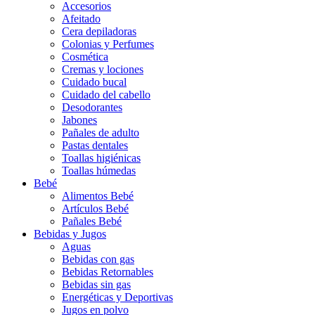
Accesorios
Afeitado
Cera depiladoras
Colonias y Perfumes
Cosmética
Cremas y lociones
Cuidado bucal
Cuidado del cabello
Desodorantes
Jabones
Pañales de adulto
Pastas dentales
Toallas higiénicas
Toallas húmedas
Bebé
Alimentos Bebé
Artículos Bebé
Pañales Bebé
Bebidas y Jugos
Aguas
Bebidas con gas
Bebidas Retornables
Bebidas sin gas
Energéticas y Deportivas
Jugos en polvo