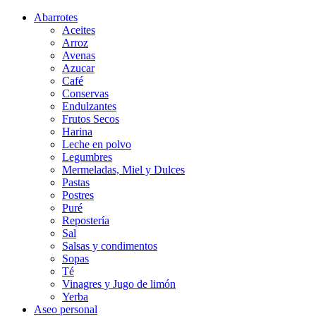
Abarrotes
Aceites
Arroz
Avenas
Azucar
Café
Conservas
Endulzantes
Frutos Secos
Harina
Leche en polvo
Legumbres
Mermeladas, Miel y Dulces
Pastas
Postres
Puré
Repostería
Sal
Salsas y condimentos
Sopas
Té
Vinagres y Jugo de limón
Yerba
Aseo personal