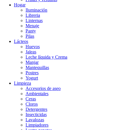
Hogar
Iluminación
Libreria
Linternas
Menaje
Panty
Pilas
Lácteos
Huevos
Jaleas
Leche líquida y Crema
Manjar
Mantequillas
Postres
Yogurt
Limpieza
Accesorios de aseo
Ambientales
Ceras
Cloros
Detergentes
Insecticidas
Lavalozas
Limpiadores