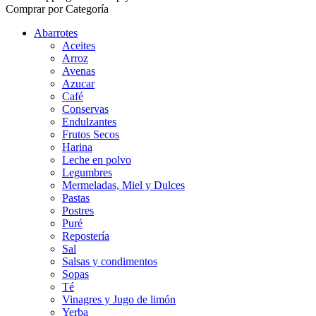
Comprar por Categoría
Abarrotes
Aceites
Arroz
Avenas
Azucar
Café
Conservas
Endulzantes
Frutos Secos
Harina
Leche en polvo
Legumbres
Mermeladas, Miel y Dulces
Pastas
Postres
Puré
Repostería
Sal
Salsas y condimentos
Sopas
Té
Vinagres y Jugo de limón
Yerba