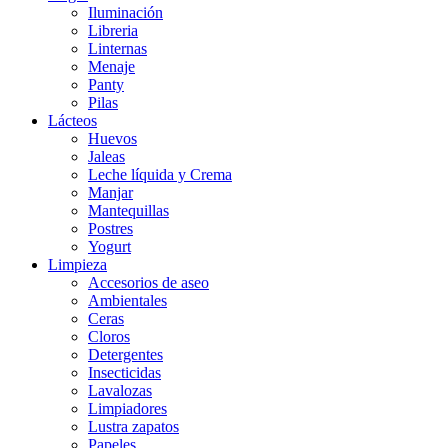
Iluminación
Libreria
Linternas
Menaje
Panty
Pilas
Lácteos
Huevos
Jaleas
Leche líquida y Crema
Manjar
Mantequillas
Postres
Yogurt
Limpieza
Accesorios de aseo
Ambientales
Ceras
Cloros
Detergentes
Insecticidas
Lavalozas
Limpiadores
Lustra zapatos
Papeles