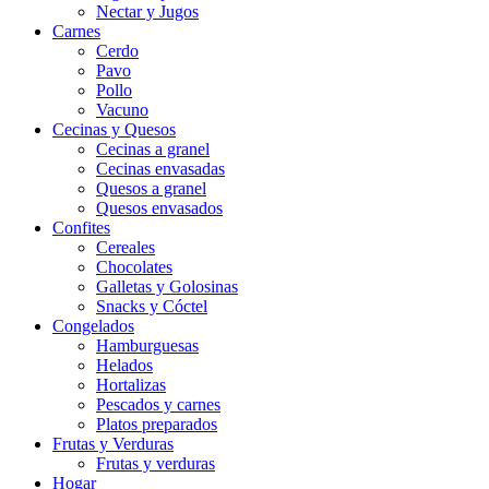
Nectar y Jugos
Carnes
Cerdo
Pavo
Pollo
Vacuno
Cecinas y Quesos
Cecinas a granel
Cecinas envasadas
Quesos a granel
Quesos envasados
Confites
Cereales
Chocolates
Galletas y Golosinas
Snacks y Cóctel
Congelados
Hamburguesas
Helados
Hortalizas
Pescados y carnes
Platos preparados
Frutas y Verduras
Frutas y verduras
Hogar