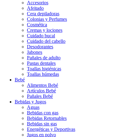
Accesorios
Afeitado
Cera depiladoras
Colonias y Perfumes
Cosmética
Cremas y lociones
Cuidado bucal
Cuidado del cabello
Desodorantes
Jabones
Pañales de adulto
Pastas dentales
Toallas higiénicas
Toallas húmedas
Bebé
Alimentos Bebé
Artículos Bebé
Pañales Bebé
Bebidas y Jugos
Aguas
Bebidas con gas
Bebidas Retornables
Bebidas sin gas
Energéticas y Deportivas
Jugos en polvo