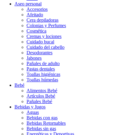
Aseo personal
Accesorios
Afeitado
Cera depiladoras
Colonias y Perfumes
Cosmética
Cremas y lociones
Cuidado bucal
Cuidado del cabello
Desodorantes
Jabones
Pañales de adulto
Pastas dentales
Toallas higiénicas
Toallas húmedas
Bebé
Alimentos Bebé
Artículos Bebé
Pañales Bebé
Bebidas y Jugos
Aguas
Bebidas con gas
Bebidas Retornables
Bebidas sin gas
Energéticas y Deportivas