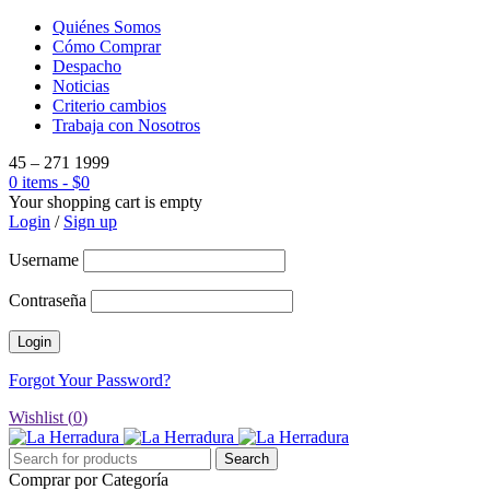
Quiénes Somos
Cómo Comprar
Despacho
Noticias
Criterio cambios
Trabaja con Nosotros
45 – 271 1999
0 items
-
$
0
Your shopping cart is empty
Login
/
Sign up
Username
Contraseña
Forgot Your Password?
Wishlist (
0
)
Comprar por Categoría