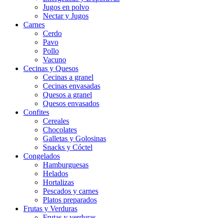
Jugos en polvo
Nectar y Jugos
Carnes
Cerdo
Pavo
Pollo
Vacuno
Cecinas y Quesos
Cecinas a granel
Cecinas envasadas
Quesos a granel
Quesos envasados
Confites
Cereales
Chocolates
Galletas y Golosinas
Snacks y Cóctel
Congelados
Hamburguesas
Helados
Hortalizas
Pescados y carnes
Platos preparados
Frutas y Verduras
Frutas y verduras