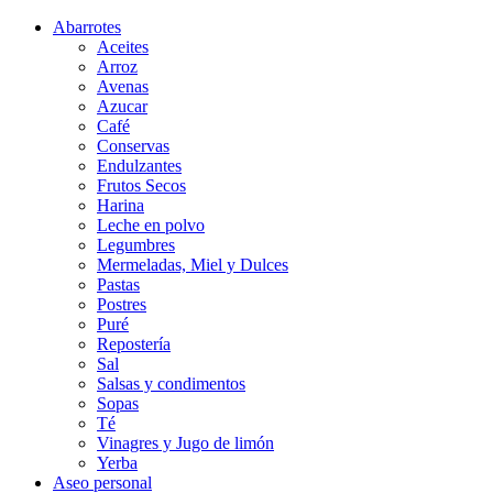
Abarrotes
Aceites
Arroz
Avenas
Azucar
Café
Conservas
Endulzantes
Frutos Secos
Harina
Leche en polvo
Legumbres
Mermeladas, Miel y Dulces
Pastas
Postres
Puré
Repostería
Sal
Salsas y condimentos
Sopas
Té
Vinagres y Jugo de limón
Yerba
Aseo personal