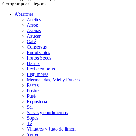
Comprar por Categoría
Abarrotes
Aceites
Arroz
Avenas
Azucar
Café
Conservas
Endulzantes
Frutos Secos
Harina
Leche en polvo
Legumbres
Mermeladas, Miel y Dulces
Pastas
Postres
Puré
Repostería
Sal
Salsas y condimentos
Sopas
Té
Vinagres y Jugo de limón
Yerba