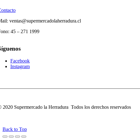
Contacto
ail: ventas@supermercadolaherradura.cl
Fono:
45 – 271 1999
Síguenos
Facebook
Instagram
 2020 Supermercado la Herradura Todos los derechos reservados
Back to Top