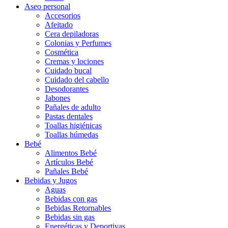
Aseo personal
Accesorios
Afeitado
Cera depiladoras
Colonias y Perfumes
Cosmética
Cremas y lociones
Cuidado bucal
Cuidado del cabello
Desodorantes
Jabones
Pañales de adulto
Pastas dentales
Toallas higiénicas
Toallas húmedas
Bebé
Alimentos Bebé
Artículos Bebé
Pañales Bebé
Bebidas y Jugos
Aguas
Bebidas con gas
Bebidas Retornables
Bebidas sin gas
Energéticas y Deportivas