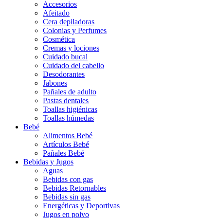
Accesorios
Afeitado
Cera depiladoras
Colonias y Perfumes
Cosmética
Cremas y lociones
Cuidado bucal
Cuidado del cabello
Desodorantes
Jabones
Pañales de adulto
Pastas dentales
Toallas higiénicas
Toallas húmedas
Bebé
Alimentos Bebé
Artículos Bebé
Pañales Bebé
Bebidas y Jugos
Aguas
Bebidas con gas
Bebidas Retornables
Bebidas sin gas
Energéticas y Deportivas
Jugos en polvo