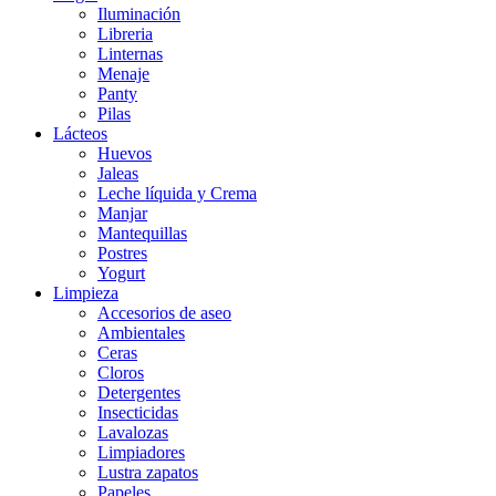
Iluminación
Libreria
Linternas
Menaje
Panty
Pilas
Lácteos
Huevos
Jaleas
Leche líquida y Crema
Manjar
Mantequillas
Postres
Yogurt
Limpieza
Accesorios de aseo
Ambientales
Ceras
Cloros
Detergentes
Insecticidas
Lavalozas
Limpiadores
Lustra zapatos
Papeles