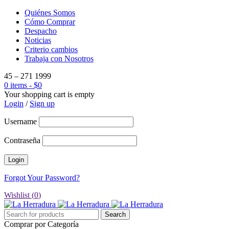
Quiénes Somos
Cómo Comprar
Despacho
Noticias
Criterio cambios
Trabaja con Nosotros
45 – 271 1999
0 items
-
$
0
Your shopping cart is empty
Login
/
Sign up
Username
Contraseña
Forgot Your Password?
Wishlist (
0
)
Comprar por Categoría