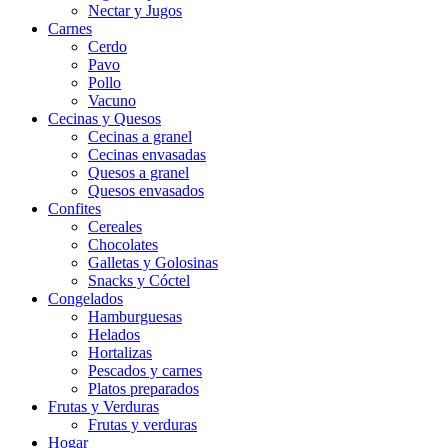
Nectar y Jugos
Carnes
Cerdo
Pavo
Pollo
Vacuno
Cecinas y Quesos
Cecinas a granel
Cecinas envasadas
Quesos a granel
Quesos envasados
Confites
Cereales
Chocolates
Galletas y Golosinas
Snacks y Cóctel
Congelados
Hamburguesas
Helados
Hortalizas
Pescados y carnes
Platos preparados
Frutas y Verduras
Frutas y verduras
Hogar