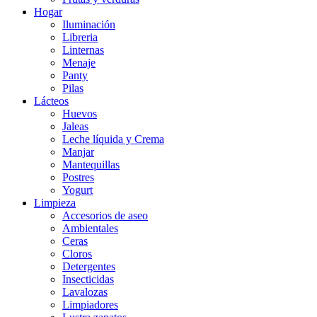
Hogar
Iluminación
Libreria
Linternas
Menaje
Panty
Pilas
Lácteos
Huevos
Jaleas
Leche líquida y Crema
Manjar
Mantequillas
Postres
Yogurt
Limpieza
Accesorios de aseo
Ambientales
Ceras
Cloros
Detergentes
Insecticidas
Lavalozas
Limpiadores