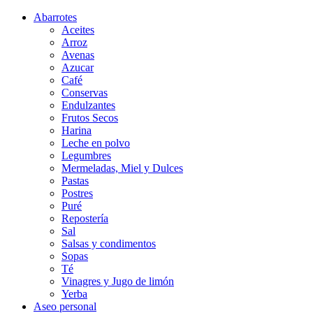
Abarrotes
Aceites
Arroz
Avenas
Azucar
Café
Conservas
Endulzantes
Frutos Secos
Harina
Leche en polvo
Legumbres
Mermeladas, Miel y Dulces
Pastas
Postres
Puré
Repostería
Sal
Salsas y condimentos
Sopas
Té
Vinagres y Jugo de limón
Yerba
Aseo personal