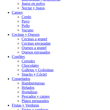
Jugos en polvo
Nectar y Jugos
Carnes
Cerdo
Pavo
Pollo
Vacuno
Cecinas y Quesos
Cecinas a granel
Cecinas envasadas
Quesos a granel
Quesos envasados
Confites
Cereales
Chocolates
Galletas y Golosinas
Snacks y Cóctel
Congelados
Hamburguesas
Helados
Hortalizas
Pescados y carnes
Platos preparados
Frutas y Verduras
Frutas y verduras