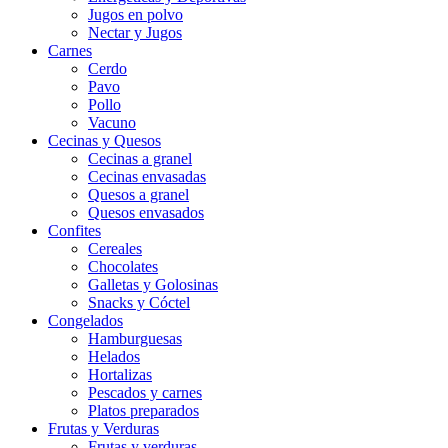
Jugos en polvo
Nectar y Jugos
Carnes
Cerdo
Pavo
Pollo
Vacuno
Cecinas y Quesos
Cecinas a granel
Cecinas envasadas
Quesos a granel
Quesos envasados
Confites
Cereales
Chocolates
Galletas y Golosinas
Snacks y Cóctel
Congelados
Hamburguesas
Helados
Hortalizas
Pescados y carnes
Platos preparados
Frutas y Verduras
Frutas y verduras