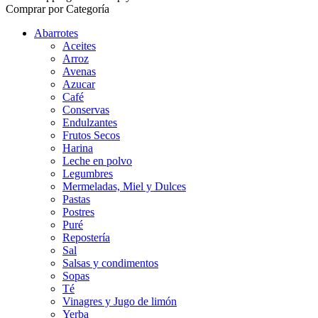
Comprar por Categoría
Abarrotes
Aceites
Arroz
Avenas
Azucar
Café
Conservas
Endulzantes
Frutos Secos
Harina
Leche en polvo
Legumbres
Mermeladas, Miel y Dulces
Pastas
Postres
Puré
Repostería
Sal
Salsas y condimentos
Sopas
Té
Vinagres y Jugo de limón
Yerba