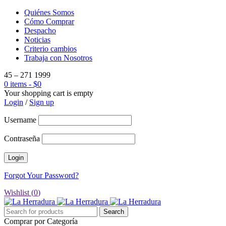
Quiénes Somos
Cómo Comprar
Despacho
Noticias
Criterio cambios
Trabaja con Nosotros
45 – 271 1999
0 items
-
$
0
Your shopping cart is empty
Login
/
Sign up
Username
Contraseña
Forgot Your Password?
Wishlist (
0
)
Comprar por Categoría