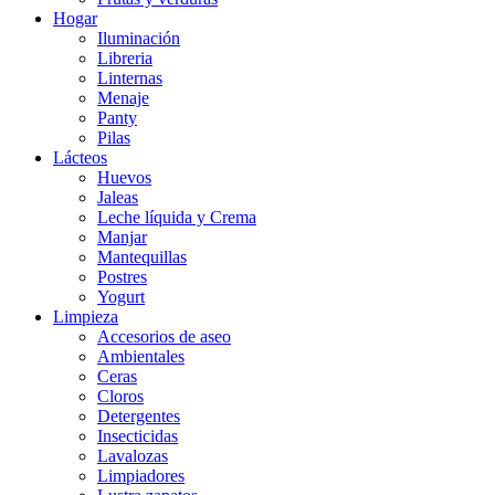
Hogar
Iluminación
Libreria
Linternas
Menaje
Panty
Pilas
Lácteos
Huevos
Jaleas
Leche líquida y Crema
Manjar
Mantequillas
Postres
Yogurt
Limpieza
Accesorios de aseo
Ambientales
Ceras
Cloros
Detergentes
Insecticidas
Lavalozas
Limpiadores