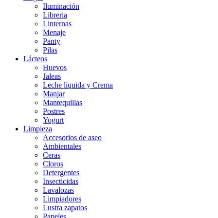
Iluminación
Libreria
Linternas
Menaje
Panty
Pilas
Lácteos
Huevos
Jaleas
Leche líquida y Crema
Manjar
Mantequillas
Postres
Yogurt
Limpieza
Accesorios de aseo
Ambientales
Ceras
Cloros
Detergentes
Insecticidas
Lavalozas
Limpiadores
Lustra zapatos
Papeles