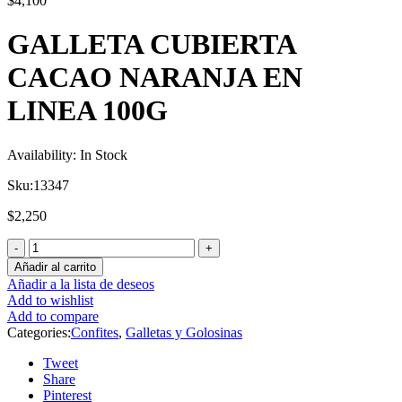
$
4,100
GALLETA CUBIERTA
CACAO NARANJA EN
LINEA 100G
Availability:
In Stock
Sku:
13347
$
2,250
Añadir al carrito
Añadir a la lista de deseos
Add to wishlist
Add to compare
Categories:
Confites
,
Galletas y Golosinas
Tweet
Share
Pinterest