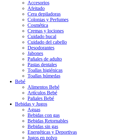
Accesorios
Afeitado
Cera depiladoras
Colonias y Perfumes
Cosmética
Cremas y lociones
Cuidado bucal
Cuidado del cabello
Desodorantes
Jabones
Pañales de adulto
Pastas dentales
Toallas higiénicas
Toallas húmedas
Bebé
Alimentos Bebé
Artículos Bebé
Pañales Bebé
Bebidas y Jugos
Aguas
Bebidas con gas
Bebidas Retornables
Bebidas sin gas
Energéticas y Deportivas
Jugos en polvo