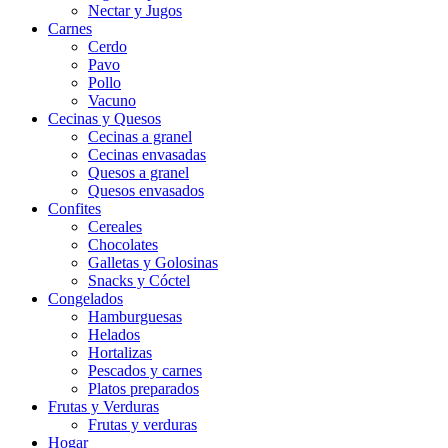
Nectar y Jugos
Carnes
Cerdo
Pavo
Pollo
Vacuno
Cecinas y Quesos
Cecinas a granel
Cecinas envasadas
Quesos a granel
Quesos envasados
Confites
Cereales
Chocolates
Galletas y Golosinas
Snacks y Cóctel
Congelados
Hamburguesas
Helados
Hortalizas
Pescados y carnes
Platos preparados
Frutas y Verduras
Frutas y verduras
Hogar