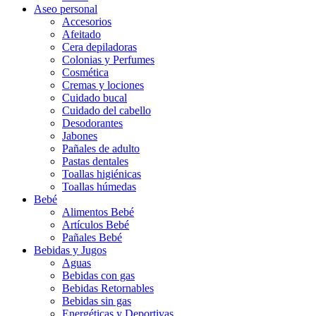
Aseo personal
Accesorios
Afeitado
Cera depiladoras
Colonias y Perfumes
Cosmética
Cremas y lociones
Cuidado bucal
Cuidado del cabello
Desodorantes
Jabones
Pañales de adulto
Pastas dentales
Toallas higiénicas
Toallas húmedas
Bebé
Alimentos Bebé
Artículos Bebé
Pañales Bebé
Bebidas y Jugos
Aguas
Bebidas con gas
Bebidas Retornables
Bebidas sin gas
Energéticas y Deportivas