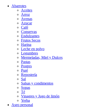
Abarrotes
Aceites
Arroz
Avenas
Azucar
Café
Conservas
Endulzantes
Frutos Secos
Harina
Leche en polvo
Legumbres
Mermeladas, Miel y Dulces
Pastas
Postres
Puré
Repostería
Sal
Salsas y condimentos
Sopas
Té
Vinagres y Jugo de limón
Yerba
Aseo personal