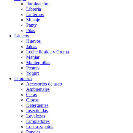
Iluminación
Libreria
Linternas
Menaje
Panty
Pilas
Lácteos
Huevos
Jaleas
Leche líquida y Crema
Manjar
Mantequillas
Postres
Yogurt
Limpieza
Accesorios de aseo
Ambientales
Ceras
Cloros
Detergentes
Insecticidas
Lavalozas
Limpiadores
Lustra zapatos
Papeles