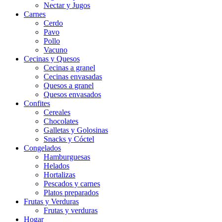
Nectar y Jugos
Carnes
Cerdo
Pavo
Pollo
Vacuno
Cecinas y Quesos
Cecinas a granel
Cecinas envasadas
Quesos a granel
Quesos envasados
Confites
Cereales
Chocolates
Galletas y Golosinas
Snacks y Cóctel
Congelados
Hamburguesas
Helados
Hortalizas
Pescados y carnes
Platos preparados
Frutas y Verduras
Frutas y verduras
Hogar