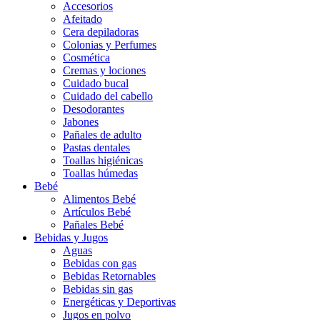
Accesorios
Afeitado
Cera depiladoras
Colonias y Perfumes
Cosmética
Cremas y lociones
Cuidado bucal
Cuidado del cabello
Desodorantes
Jabones
Pañales de adulto
Pastas dentales
Toallas higiénicas
Toallas húmedas
Bebé
Alimentos Bebé
Artículos Bebé
Pañales Bebé
Bebidas y Jugos
Aguas
Bebidas con gas
Bebidas Retornables
Bebidas sin gas
Energéticas y Deportivas
Jugos en polvo