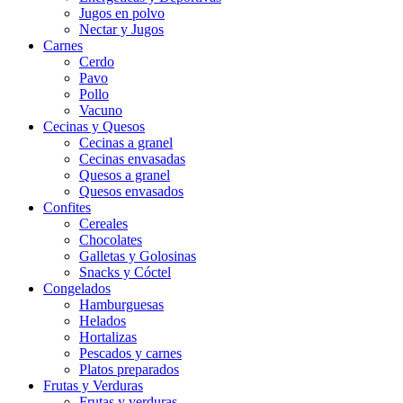
Jugos en polvo
Nectar y Jugos
Carnes
Cerdo
Pavo
Pollo
Vacuno
Cecinas y Quesos
Cecinas a granel
Cecinas envasadas
Quesos a granel
Quesos envasados
Confites
Cereales
Chocolates
Galletas y Golosinas
Snacks y Cóctel
Congelados
Hamburguesas
Helados
Hortalizas
Pescados y carnes
Platos preparados
Frutas y Verduras
Frutas y verduras