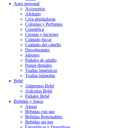
Aseo personal
Accesorios
Afeitado
Cera depiladoras
Colonias y Perfumes
Cosmética
Cremas y lociones
Cuidado bucal
Cuidado del cabello
Desodorantes
Jabones
Pañales de adulto
Pastas dentales
Toallas higiénicas
Toallas húmedas
Bebé
Alimentos Bebé
Artículos Bebé
Pañales Bebé
Bebidas y Jugos
Aguas
Bebidas con gas
Bebidas Retornables
Bebidas sin gas
Energéticas y Deportivas