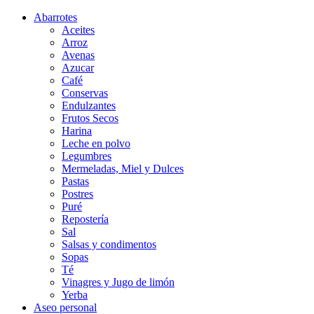
Abarrotes
Aceites
Arroz
Avenas
Azucar
Café
Conservas
Endulzantes
Frutos Secos
Harina
Leche en polvo
Legumbres
Mermeladas, Miel y Dulces
Pastas
Postres
Puré
Repostería
Sal
Salsas y condimentos
Sopas
Té
Vinagres y Jugo de limón
Yerba
Aseo personal