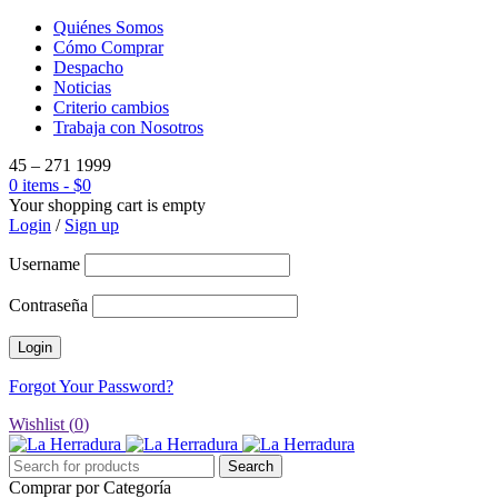
Quiénes Somos
Cómo Comprar
Despacho
Noticias
Criterio cambios
Trabaja con Nosotros
45 – 271 1999
0 items
-
$
0
Your shopping cart is empty
Login
/
Sign up
Username
Contraseña
Forgot Your Password?
Wishlist (
0
)
Comprar por Categoría