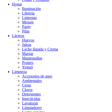
Hogar
Iluminación
Libreria
Linternas
Menaje
Panty
Pilas
Lácteos
Huevos
Jaleas
Leche líquida y Crema
Manjar
Mantequillas
Postres
Yogurt
Limpieza
Accesorios de aseo
Ambientales
Ceras
Cloros
Detergentes
Insecticidas
Lavalozas
Limpiadores