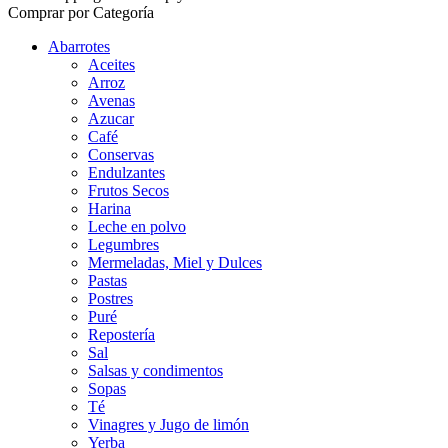
Comprar por Categoría
Abarrotes
Aceites
Arroz
Avenas
Azucar
Café
Conservas
Endulzantes
Frutos Secos
Harina
Leche en polvo
Legumbres
Mermeladas, Miel y Dulces
Pastas
Postres
Puré
Repostería
Sal
Salsas y condimentos
Sopas
Té
Vinagres y Jugo de limón
Yerba