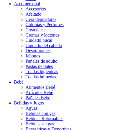
Aseo personal
Accesorios
Afeitado
Cera depiladoras
Colonias y Perfumes
Cosmética
Cremas y lociones
Cuidado bucal
Cuidado del cabello
Desodorantes
Jabones
Pañales de adulto
Pastas dentales
Toallas higiénicas
Toallas húmedas
Bebé
Alimentos Bebé
Artículos Bebé
Pañales Bebé
Bebidas y Jugos
Aguas
Bebidas con gas
Bebidas Retornables
Bebidas sin gas
Energéticas y Deportivas