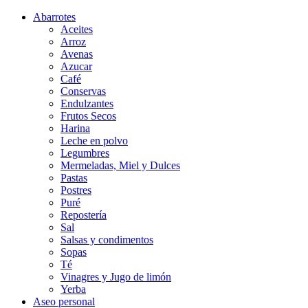
Abarrotes
Aceites
Arroz
Avenas
Azucar
Café
Conservas
Endulzantes
Frutos Secos
Harina
Leche en polvo
Legumbres
Mermeladas, Miel y Dulces
Pastas
Postres
Puré
Repostería
Sal
Salsas y condimentos
Sopas
Té
Vinagres y Jugo de limón
Yerba
Aseo personal