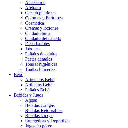
Accesorios
Afeitado
Cera depiladoras
Colonias y Perfumes
Cosmética
Cremas y lociones
Cuidado bucal
Cuidado del cabello
Desodorantes
Jabones
Pañales de adulto
Pastas dentales
Toallas higiénicas
Toallas húmedas
Bebé
Alimentos Bebé
Artículos Bebé
Pañales Bebé
Bebidas y Jugos
Aguas
Bebidas con gas
Bebidas Retornables
Bebidas sin gas
Energéticas y Deportivas
Jugos en polvo