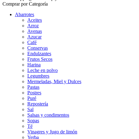
Comprar por Categoría
Abarrotes
Aceites
Arroz
Avenas
Azucar
Café
Conservas
Endulzantes
Frutos Secos
Harina
Leche en polvo
Legumbres
Mermeladas, Miel y Dulces
Pastas
Postres
Puré
Repostería
Sal
Salsas y condimentos
Sopas
Té
Vinagres y Jugo de limón
Yerba