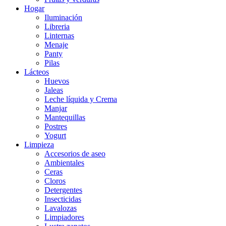
Hogar
Iluminación
Libreria
Linternas
Menaje
Panty
Pilas
Lácteos
Huevos
Jaleas
Leche líquida y Crema
Manjar
Mantequillas
Postres
Yogurt
Limpieza
Accesorios de aseo
Ambientales
Ceras
Cloros
Detergentes
Insecticidas
Lavalozas
Limpiadores