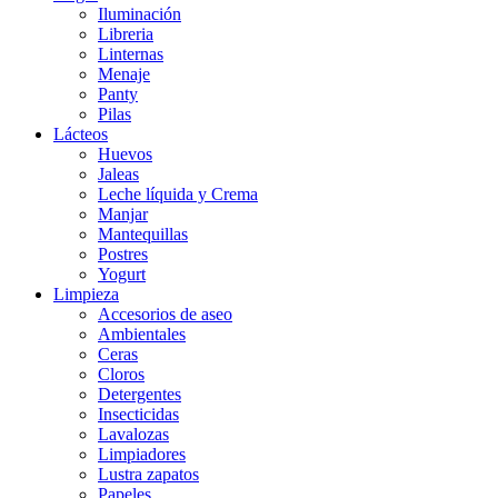
Iluminación
Libreria
Linternas
Menaje
Panty
Pilas
Lácteos
Huevos
Jaleas
Leche líquida y Crema
Manjar
Mantequillas
Postres
Yogurt
Limpieza
Accesorios de aseo
Ambientales
Ceras
Cloros
Detergentes
Insecticidas
Lavalozas
Limpiadores
Lustra zapatos
Papeles