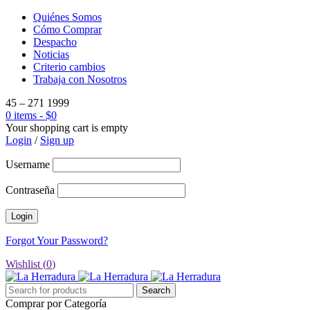
Quiénes Somos
Cómo Comprar
Despacho
Noticias
Criterio cambios
Trabaja con Nosotros
45 – 271 1999
0 items
-
$
0
Your shopping cart is empty
Login
/
Sign up
Username
Contraseña
Forgot Your Password?
Wishlist (
0
)
Comprar por Categoría