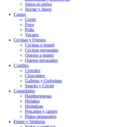
Jugos en polvo
Nectar y Jugos
Carnes
Cerdo
Pavo
Pollo
Vacuno
Cecinas y Quesos
Cecinas a granel
Cecinas envasadas
Quesos a granel
Quesos envasados
Confites
Cereales
Chocolates
Galletas y Golosinas
Snacks y Cóctel
Congelados
Hamburguesas
Helados
Hortalizas
Pescados y carnes
Platos preparados
Frutas y Verduras
Frutas y verduras