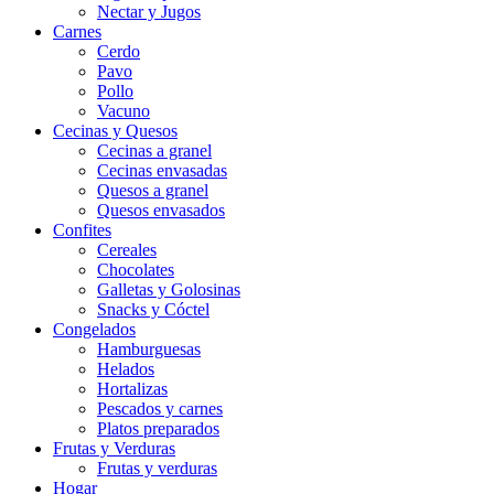
Nectar y Jugos
Carnes
Cerdo
Pavo
Pollo
Vacuno
Cecinas y Quesos
Cecinas a granel
Cecinas envasadas
Quesos a granel
Quesos envasados
Confites
Cereales
Chocolates
Galletas y Golosinas
Snacks y Cóctel
Congelados
Hamburguesas
Helados
Hortalizas
Pescados y carnes
Platos preparados
Frutas y Verduras
Frutas y verduras
Hogar