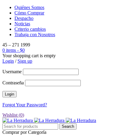
Quiénes Somos
Cómo Comprar
Despacho
Noticias
Criterio cambios
Trabaja con Nosotros
45 – 271 1999
0 items
-
$
0
Your shopping cart is empty
Login
/
Sign up
Username
Contraseña
Forgot Your Password?
Wishlist (
0
)
Comprar por Categoría