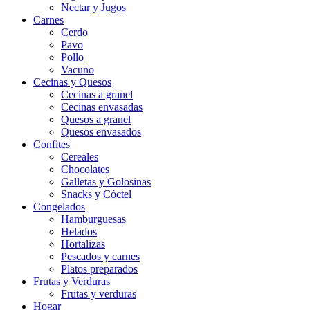
Nectar y Jugos
Carnes
Cerdo
Pavo
Pollo
Vacuno
Cecinas y Quesos
Cecinas a granel
Cecinas envasadas
Quesos a granel
Quesos envasados
Confites
Cereales
Chocolates
Galletas y Golosinas
Snacks y Cóctel
Congelados
Hamburguesas
Helados
Hortalizas
Pescados y carnes
Platos preparados
Frutas y Verduras
Frutas y verduras
Hogar