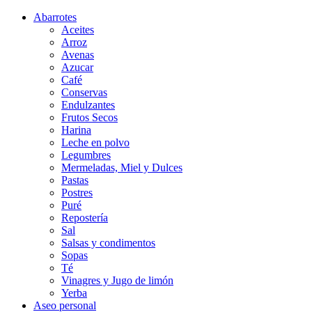
Abarrotes
Aceites
Arroz
Avenas
Azucar
Café
Conservas
Endulzantes
Frutos Secos
Harina
Leche en polvo
Legumbres
Mermeladas, Miel y Dulces
Pastas
Postres
Puré
Repostería
Sal
Salsas y condimentos
Sopas
Té
Vinagres y Jugo de limón
Yerba
Aseo personal