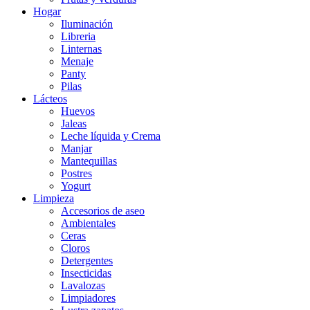
Hogar
Iluminación
Libreria
Linternas
Menaje
Panty
Pilas
Lácteos
Huevos
Jaleas
Leche líquida y Crema
Manjar
Mantequillas
Postres
Yogurt
Limpieza
Accesorios de aseo
Ambientales
Ceras
Cloros
Detergentes
Insecticidas
Lavalozas
Limpiadores