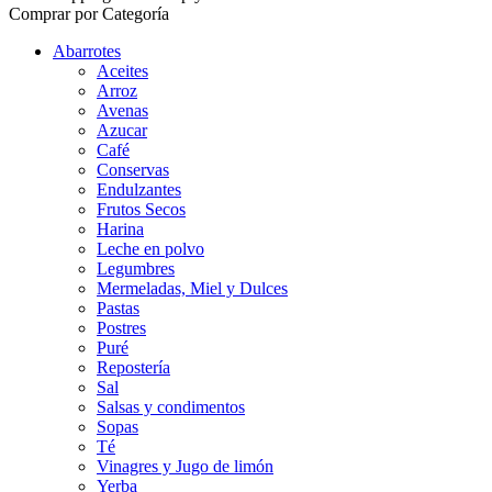
Comprar por Categoría
Abarrotes
Aceites
Arroz
Avenas
Azucar
Café
Conservas
Endulzantes
Frutos Secos
Harina
Leche en polvo
Legumbres
Mermeladas, Miel y Dulces
Pastas
Postres
Puré
Repostería
Sal
Salsas y condimentos
Sopas
Té
Vinagres y Jugo de limón
Yerba