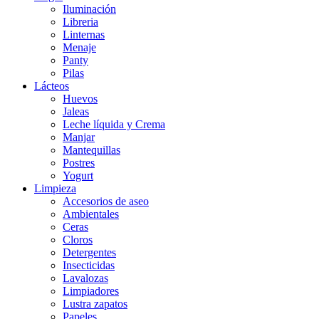
Iluminación
Libreria
Linternas
Menaje
Panty
Pilas
Lácteos
Huevos
Jaleas
Leche líquida y Crema
Manjar
Mantequillas
Postres
Yogurt
Limpieza
Accesorios de aseo
Ambientales
Ceras
Cloros
Detergentes
Insecticidas
Lavalozas
Limpiadores
Lustra zapatos
Papeles