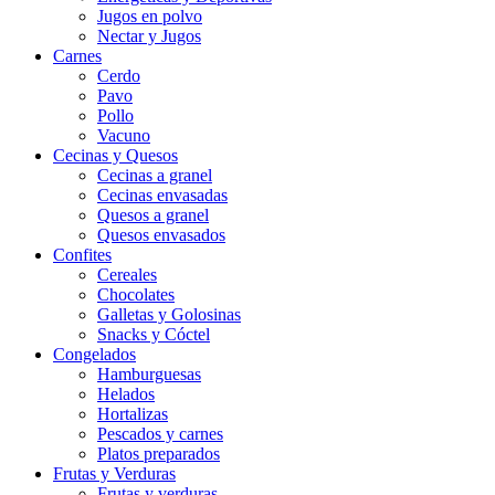
Jugos en polvo
Nectar y Jugos
Carnes
Cerdo
Pavo
Pollo
Vacuno
Cecinas y Quesos
Cecinas a granel
Cecinas envasadas
Quesos a granel
Quesos envasados
Confites
Cereales
Chocolates
Galletas y Golosinas
Snacks y Cóctel
Congelados
Hamburguesas
Helados
Hortalizas
Pescados y carnes
Platos preparados
Frutas y Verduras
Frutas y verduras