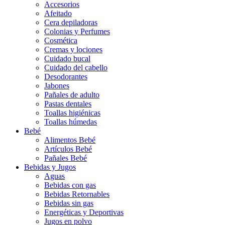
Accesorios
Afeitado
Cera depiladoras
Colonias y Perfumes
Cosmética
Cremas y lociones
Cuidado bucal
Cuidado del cabello
Desodorantes
Jabones
Pañales de adulto
Pastas dentales
Toallas higiénicas
Toallas húmedas
Bebé
Alimentos Bebé
Artículos Bebé
Pañales Bebé
Bebidas y Jugos
Aguas
Bebidas con gas
Bebidas Retornables
Bebidas sin gas
Energéticas y Deportivas
Jugos en polvo