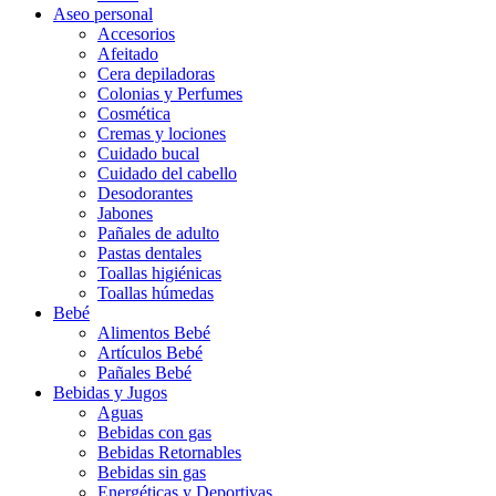
Aseo personal
Accesorios
Afeitado
Cera depiladoras
Colonias y Perfumes
Cosmética
Cremas y lociones
Cuidado bucal
Cuidado del cabello
Desodorantes
Jabones
Pañales de adulto
Pastas dentales
Toallas higiénicas
Toallas húmedas
Bebé
Alimentos Bebé
Artículos Bebé
Pañales Bebé
Bebidas y Jugos
Aguas
Bebidas con gas
Bebidas Retornables
Bebidas sin gas
Energéticas y Deportivas