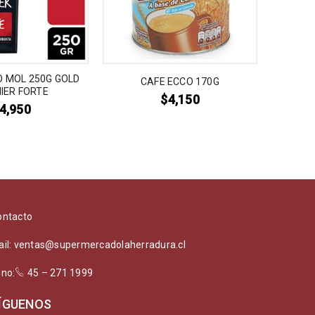
 MOL 250G GOLD
CAFE NE
CAFE ECCO 170G
IER FORTE
$
4,150
4,950
ontacto
ail: ventas@supermercadolaherradura.cl
ono:
45 – 271 1999
ÍGUENOS