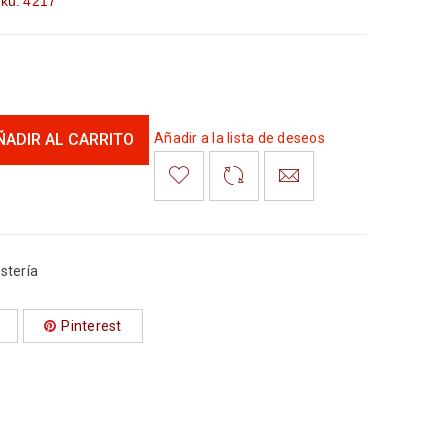
ku:
4217
ÑADIR AL CARRITO
Añadir a la lista de deseos
stería
Pinterest