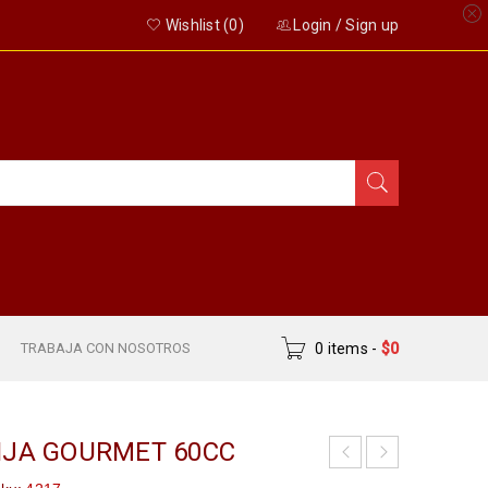
Wishlist (
0
)
Login
/
Sign up
S
TRABAJA CON NOSOTROS
0 items
-
$
0
NJA GOURMET 60CC