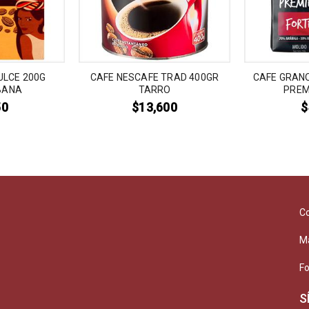
ULCE 200G
CAFE NESCAFE TRAD 400GR
CAFE GRANO
BANA
TARRO
PREM
50
$
13,600
$
C
M
F
S