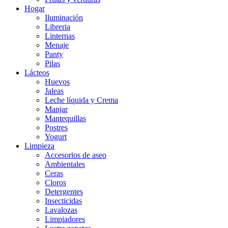
Hogar
Iluminación
Libreria
Linternas
Menaje
Panty
Pilas
Lácteos
Huevos
Jaleas
Leche líquida y Crema
Manjar
Mantequillas
Postres
Yogurt
Limpieza
Accesorios de aseo
Ambientales
Ceras
Cloros
Detergentes
Insecticidas
Lavalozas
Limpiadores