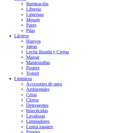
Iluminación
Libreria
Linternas
Menaje
Panty
Pilas
Lácteos
Huevos
Jaleas
Leche líquida y Crema
Manjar
Mantequillas
Postres
Yogurt
Limpieza
Accesorios de aseo
Ambientales
Ceras
Cloros
Detergentes
Insecticidas
Lavalozas
Limpiadores
Lustra zapatos
Papeles