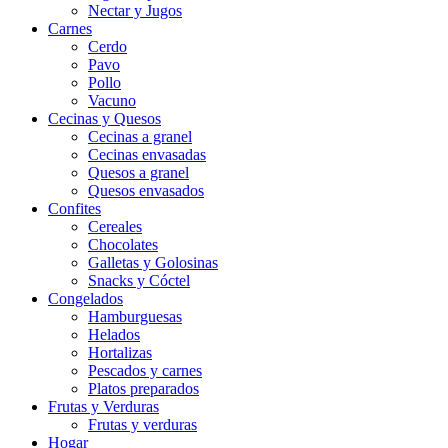
Nectar y Jugos
Carnes
Cerdo
Pavo
Pollo
Vacuno
Cecinas y Quesos
Cecinas a granel
Cecinas envasadas
Quesos a granel
Quesos envasados
Confites
Cereales
Chocolates
Galletas y Golosinas
Snacks y Cóctel
Congelados
Hamburguesas
Helados
Hortalizas
Pescados y carnes
Platos preparados
Frutas y Verduras
Frutas y verduras
Hogar