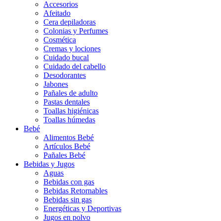
Accesorios
Afeitado
Cera depiladoras
Colonias y Perfumes
Cosmética
Cremas y lociones
Cuidado bucal
Cuidado del cabello
Desodorantes
Jabones
Pañales de adulto
Pastas dentales
Toallas higiénicas
Toallas húmedas
Bebé
Alimentos Bebé
Artículos Bebé
Pañales Bebé
Bebidas y Jugos
Aguas
Bebidas con gas
Bebidas Retornables
Bebidas sin gas
Energéticas y Deportivas
Jugos en polvo