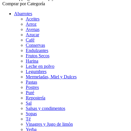
Comprar por Categoría
Abarrotes
Aceites
Arroz
Avenas
Azucar
Café
Conservas
Endulzantes
Frutos Secos
Harina
Leche en polvo
Legumbres
Mermeladas, Miel y Dulces
Pastas
Postres
Puré
Repostería
Sal
Salsas y condimentos
Sopas
Té
Vinagres y Jugo de limón
Yerba