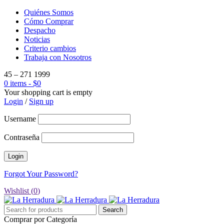
Quiénes Somos
Cómo Comprar
Despacho
Noticias
Criterio cambios
Trabaja con Nosotros
45 – 271 1999
0 items
-
$
0
Your shopping cart is empty
Login
/
Sign up
Username
Contraseña
Forgot Your Password?
Wishlist (
0
)
Comprar por Categoría