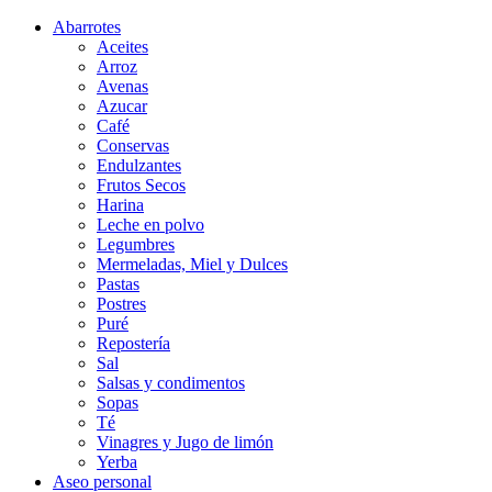
Abarrotes
Aceites
Arroz
Avenas
Azucar
Café
Conservas
Endulzantes
Frutos Secos
Harina
Leche en polvo
Legumbres
Mermeladas, Miel y Dulces
Pastas
Postres
Puré
Repostería
Sal
Salsas y condimentos
Sopas
Té
Vinagres y Jugo de limón
Yerba
Aseo personal