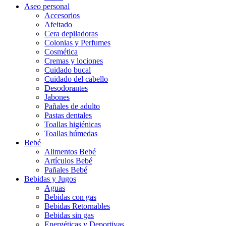
Aseo personal
Accesorios
Afeitado
Cera depiladoras
Colonias y Perfumes
Cosmética
Cremas y lociones
Cuidado bucal
Cuidado del cabello
Desodorantes
Jabones
Pañales de adulto
Pastas dentales
Toallas higiénicas
Toallas húmedas
Bebé
Alimentos Bebé
Artículos Bebé
Pañales Bebé
Bebidas y Jugos
Aguas
Bebidas con gas
Bebidas Retornables
Bebidas sin gas
Energéticas y Deportivas