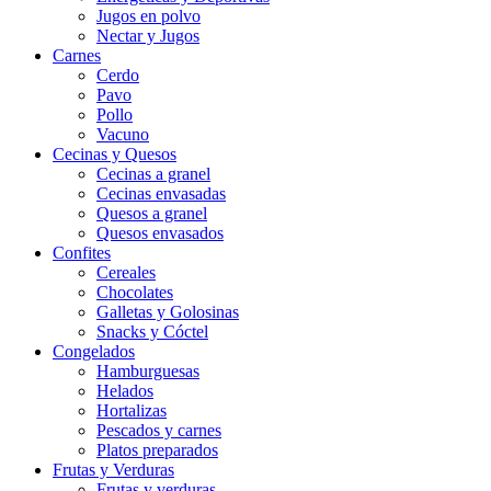
Jugos en polvo
Nectar y Jugos
Carnes
Cerdo
Pavo
Pollo
Vacuno
Cecinas y Quesos
Cecinas a granel
Cecinas envasadas
Quesos a granel
Quesos envasados
Confites
Cereales
Chocolates
Galletas y Golosinas
Snacks y Cóctel
Congelados
Hamburguesas
Helados
Hortalizas
Pescados y carnes
Platos preparados
Frutas y Verduras
Frutas y verduras