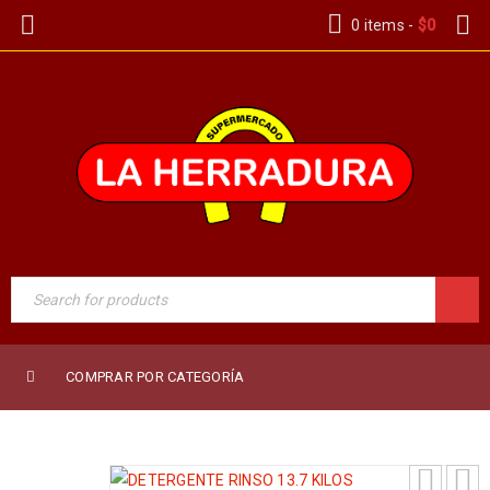
0 items
-
$
0
COMPRAR POR CATEGORÍA