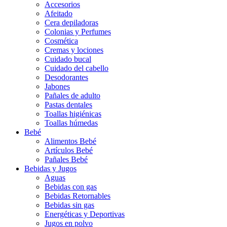
Accesorios
Afeitado
Cera depiladoras
Colonias y Perfumes
Cosmética
Cremas y lociones
Cuidado bucal
Cuidado del cabello
Desodorantes
Jabones
Pañales de adulto
Pastas dentales
Toallas higiénicas
Toallas húmedas
Bebé
Alimentos Bebé
Artículos Bebé
Pañales Bebé
Bebidas y Jugos
Aguas
Bebidas con gas
Bebidas Retornables
Bebidas sin gas
Energéticas y Deportivas
Jugos en polvo