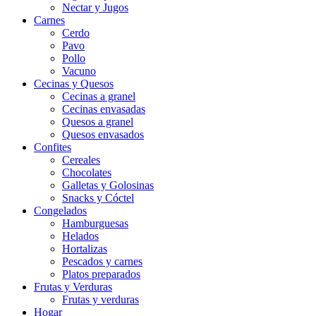
Nectar y Jugos
Carnes
Cerdo
Pavo
Pollo
Vacuno
Cecinas y Quesos
Cecinas a granel
Cecinas envasadas
Quesos a granel
Quesos envasados
Confites
Cereales
Chocolates
Galletas y Golosinas
Snacks y Cóctel
Congelados
Hamburguesas
Helados
Hortalizas
Pescados y carnes
Platos preparados
Frutas y Verduras
Frutas y verduras
Hogar