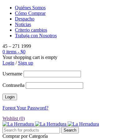
Quiénes Somos
Cómo Comprar
Despacho
Noticias
Criterio cambios
Trabaja con Nosotros
45 – 271 1999
0 items
-
$
0
Your shopping cart is empty
Login
/
Sign up
Username
Contraseña
Forgot Your Password?
Wishlist (
0
)
Comprar por Categoría