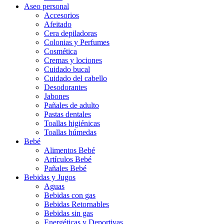
Aseo personal
Accesorios
Afeitado
Cera depiladoras
Colonias y Perfumes
Cosmética
Cremas y lociones
Cuidado bucal
Cuidado del cabello
Desodorantes
Jabones
Pañales de adulto
Pastas dentales
Toallas higiénicas
Toallas húmedas
Bebé
Alimentos Bebé
Artículos Bebé
Pañales Bebé
Bebidas y Jugos
Aguas
Bebidas con gas
Bebidas Retornables
Bebidas sin gas
Energéticas y Deportivas