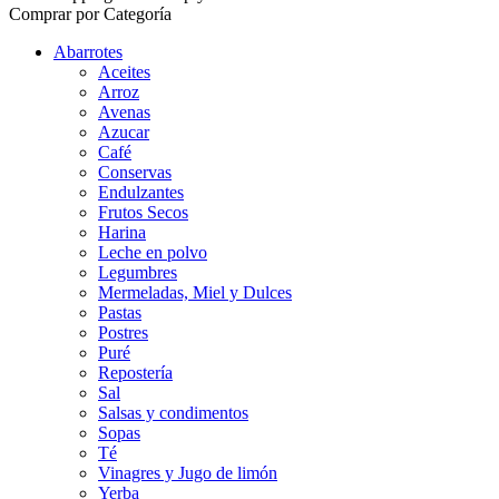
Comprar por Categoría
Abarrotes
Aceites
Arroz
Avenas
Azucar
Café
Conservas
Endulzantes
Frutos Secos
Harina
Leche en polvo
Legumbres
Mermeladas, Miel y Dulces
Pastas
Postres
Puré
Repostería
Sal
Salsas y condimentos
Sopas
Té
Vinagres y Jugo de limón
Yerba