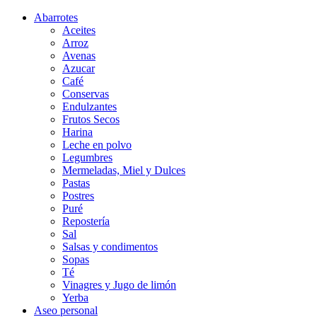
Abarrotes
Aceites
Arroz
Avenas
Azucar
Café
Conservas
Endulzantes
Frutos Secos
Harina
Leche en polvo
Legumbres
Mermeladas, Miel y Dulces
Pastas
Postres
Puré
Repostería
Sal
Salsas y condimentos
Sopas
Té
Vinagres y Jugo de limón
Yerba
Aseo personal