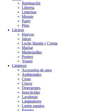
Iluminación
Libreria
Linternas
Menaje
Panty
Pilas
Lácteos
Huevos
Jaleas
Leche líquida y Crema
Manjar
Mantequillas
Postres
Yogurt
Limpieza
Accesorios de aseo
Ambientales
Ceras
Cloros
Detergentes
Insecticidas
Lavalozas
Limpiadores
Lustra zapatos
Papeles