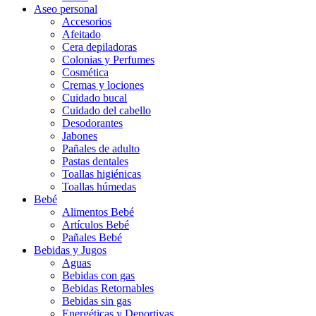
Aseo personal
Accesorios
Afeitado
Cera depiladoras
Colonias y Perfumes
Cosmética
Cremas y lociones
Cuidado bucal
Cuidado del cabello
Desodorantes
Jabones
Pañales de adulto
Pastas dentales
Toallas higiénicas
Toallas húmedas
Bebé
Alimentos Bebé
Artículos Bebé
Pañales Bebé
Bebidas y Jugos
Aguas
Bebidas con gas
Bebidas Retornables
Bebidas sin gas
Energéticas y Deportivas