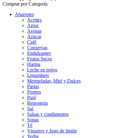
Comprar por Categoría
Abarrotes
Aceites
Arroz
Avenas
Azucar
Café
Conservas
Endulzantes
Frutos Secos
Harina
Leche en polvo
Legumbres
Mermeladas, Miel y Dulces
Pastas
Postres
Puré
Repostería
Sal
Salsas y condimentos
Sopas
Té
Vinagres y Jugo de limón
Yerba