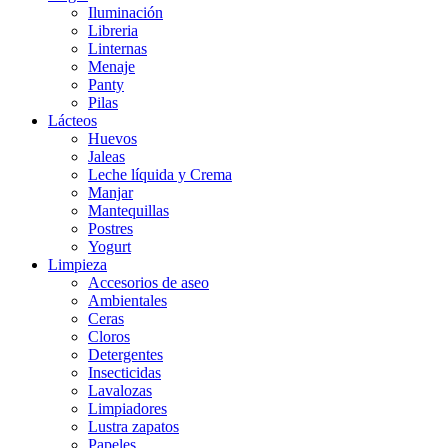
Iluminación
Libreria
Linternas
Menaje
Panty
Pilas
Lácteos
Huevos
Jaleas
Leche líquida y Crema
Manjar
Mantequillas
Postres
Yogurt
Limpieza
Accesorios de aseo
Ambientales
Ceras
Cloros
Detergentes
Insecticidas
Lavalozas
Limpiadores
Lustra zapatos
Papeles