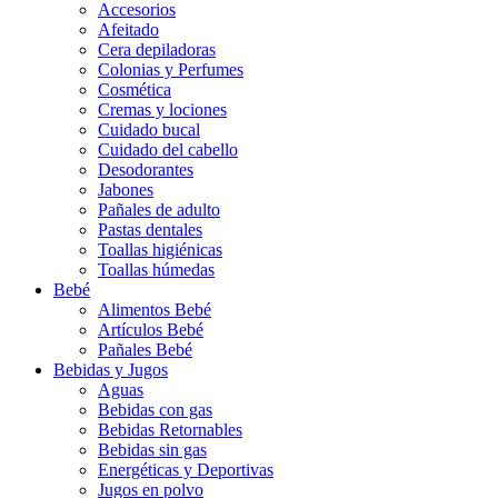
Accesorios
Afeitado
Cera depiladoras
Colonias y Perfumes
Cosmética
Cremas y lociones
Cuidado bucal
Cuidado del cabello
Desodorantes
Jabones
Pañales de adulto
Pastas dentales
Toallas higiénicas
Toallas húmedas
Bebé
Alimentos Bebé
Artículos Bebé
Pañales Bebé
Bebidas y Jugos
Aguas
Bebidas con gas
Bebidas Retornables
Bebidas sin gas
Energéticas y Deportivas
Jugos en polvo