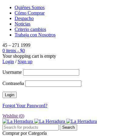
Quiénes Somos
Cómo Comprar
Despacho
Noticias
Criterio cambios
Trabaja con Nosotros
45 – 271 1999
0 items
-
$
0
Your shopping cart is empty
Login
/
Sign up
Username
Contraseña
Forgot Your Password?
Wishlist (
0
)
Comprar por Categoría