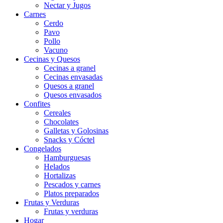
Nectar y Jugos
Carnes
Cerdo
Pavo
Pollo
Vacuno
Cecinas y Quesos
Cecinas a granel
Cecinas envasadas
Quesos a granel
Quesos envasados
Confites
Cereales
Chocolates
Galletas y Golosinas
Snacks y Cóctel
Congelados
Hamburguesas
Helados
Hortalizas
Pescados y carnes
Platos preparados
Frutas y Verduras
Frutas y verduras
Hogar