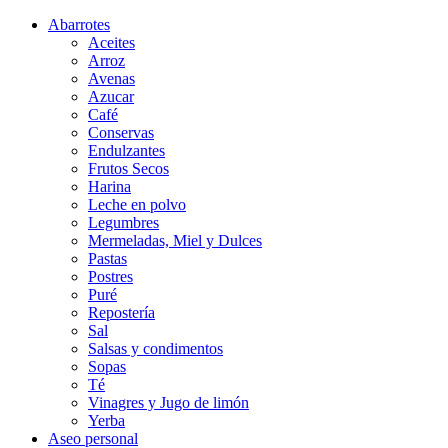
Abarrotes
Aceites
Arroz
Avenas
Azucar
Café
Conservas
Endulzantes
Frutos Secos
Harina
Leche en polvo
Legumbres
Mermeladas, Miel y Dulces
Pastas
Postres
Puré
Repostería
Sal
Salsas y condimentos
Sopas
Té
Vinagres y Jugo de limón
Yerba
Aseo personal