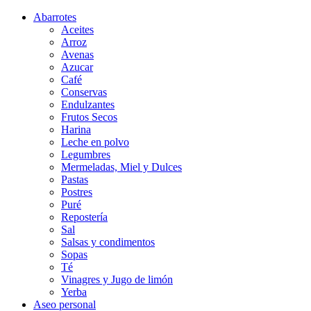
Abarrotes
Aceites
Arroz
Avenas
Azucar
Café
Conservas
Endulzantes
Frutos Secos
Harina
Leche en polvo
Legumbres
Mermeladas, Miel y Dulces
Pastas
Postres
Puré
Repostería
Sal
Salsas y condimentos
Sopas
Té
Vinagres y Jugo de limón
Yerba
Aseo personal