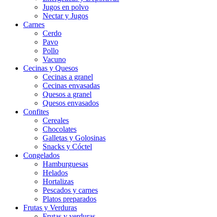
Jugos en polvo
Nectar y Jugos
Carnes
Cerdo
Pavo
Pollo
Vacuno
Cecinas y Quesos
Cecinas a granel
Cecinas envasadas
Quesos a granel
Quesos envasados
Confites
Cereales
Chocolates
Galletas y Golosinas
Snacks y Cóctel
Congelados
Hamburguesas
Helados
Hortalizas
Pescados y carnes
Platos preparados
Frutas y Verduras
Frutas y verduras