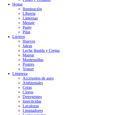
Hogar
Iluminación
Libreria
Linternas
Menaje
Panty
Pilas
Lácteos
Huevos
Jaleas
Leche líquida y Crema
Manjar
Mantequillas
Postres
Yogurt
Limpieza
Accesorios de aseo
Ambientales
Ceras
Cloros
Detergentes
Insecticidas
Lavalozas
Limpiadores