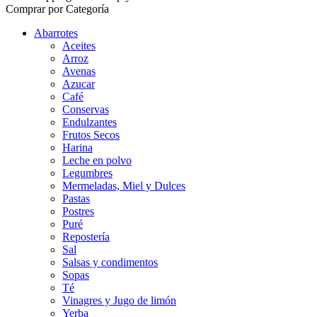
Comprar por Categoría
Abarrotes
Aceites
Arroz
Avenas
Azucar
Café
Conservas
Endulzantes
Frutos Secos
Harina
Leche en polvo
Legumbres
Mermeladas, Miel y Dulces
Pastas
Postres
Puré
Repostería
Sal
Salsas y condimentos
Sopas
Té
Vinagres y Jugo de limón
Yerba