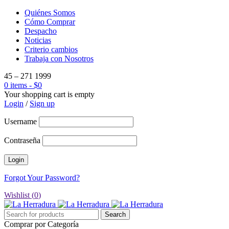
Quiénes Somos
Cómo Comprar
Despacho
Noticias
Criterio cambios
Trabaja con Nosotros
45 – 271 1999
0 items
-
$
0
Your shopping cart is empty
Login
/
Sign up
Username
Contraseña
Forgot Your Password?
Wishlist (
0
)
Comprar por Categoría