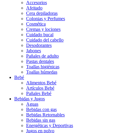
Accesorios
Afeitado
Cera depiladoras
Colonias y Perfumes
Cosmética
Cremas y lociones
Cuidado bucal
Cuidado del cabello
Desodorantes
Jabones
Pañales de adulto
Pastas dentales
Toallas higiénicas
Toallas húmedas
Bebé
Alimentos Bebé
Artículos Bebé
Pañales Bebé
Bebidas y Jugos
Aguas
Bebidas con gas
Bebidas Retornables
Bebidas sin gas
Energéticas y Deportivas
Jugos en polvo