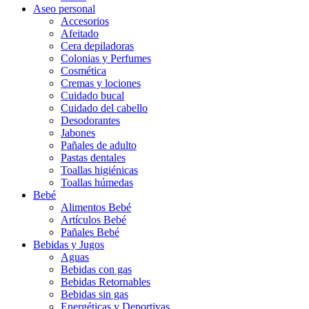
Aseo personal
Accesorios
Afeitado
Cera depiladoras
Colonias y Perfumes
Cosmética
Cremas y lociones
Cuidado bucal
Cuidado del cabello
Desodorantes
Jabones
Pañales de adulto
Pastas dentales
Toallas higiénicas
Toallas húmedas
Bebé
Alimentos Bebé
Artículos Bebé
Pañales Bebé
Bebidas y Jugos
Aguas
Bebidas con gas
Bebidas Retornables
Bebidas sin gas
Energéticas y Deportivas