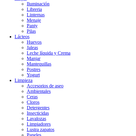
Iluminación
Libreria
Linternas
Menaje
Panty
Pilas
Lácteos
Huevos
Jaleas
Leche líquida y Crema
Manjar
Mantequillas
Postres
Yogurt
Limpieza
Accesorios de aseo
Ambientales
Ceras
Cloros
Detergentes
Insecticidas
Lavalozas
Limpiadores
Lustra zapatos
Papeles