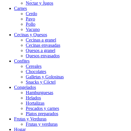
Nectar y Jugos
Carnes
Cerdo
Pavo
Pollo
Vacuno
Cecinas y Quesos
Cecinas a granel
Cecinas envasadas
Quesos a granel
Quesos envasados
Confites
Cereales
Chocolates
Galletas y Golosinas
Snacks y Cóctel
Congelados
Hamburguesas
Helados
Hortalizas
Pescados y carnes
Platos preparados
Frutas y Verduras
Frutas y verduras
Hogar