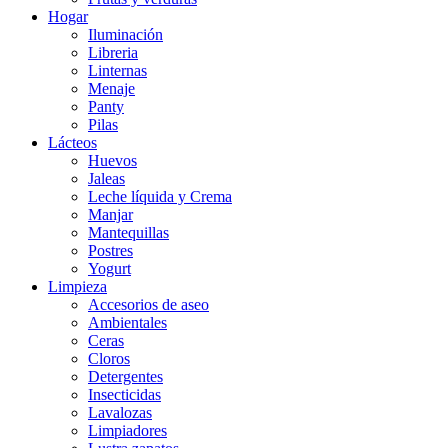
Hogar
Iluminación
Libreria
Linternas
Menaje
Panty
Pilas
Lácteos
Huevos
Jaleas
Leche líquida y Crema
Manjar
Mantequillas
Postres
Yogurt
Limpieza
Accesorios de aseo
Ambientales
Ceras
Cloros
Detergentes
Insecticidas
Lavalozas
Limpiadores