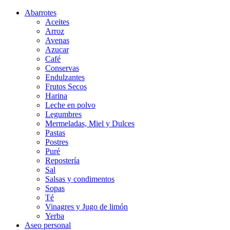
Abarrotes
Aceites
Arroz
Avenas
Azucar
Café
Conservas
Endulzantes
Frutos Secos
Harina
Leche en polvo
Legumbres
Mermeladas, Miel y Dulces
Pastas
Postres
Puré
Repostería
Sal
Salsas y condimentos
Sopas
Té
Vinagres y Jugo de limón
Yerba
Aseo personal