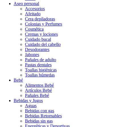
Aseo personal
Accesorios
Afeitado
Cera depiladoras
Colonias y Perfumes
Cosmética
Cremas y lociones
Cuidado bucal
Cuidado del cabello
Desodorantes
Jabones
Pañales de adulto
Pastas dentales
Toallas higiénicas
Toallas húmedas
Bebé
Alimentos Bebé
Artículos Bebé
Pañales Bebé
Bebidas y Jugos
Aguas
Bebidas con gas
Bebidas Retornables
Bebidas sin gas
Energéticas y Deportivas