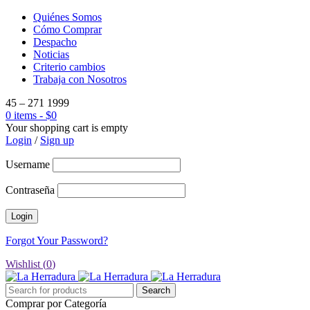
Quiénes Somos
Cómo Comprar
Despacho
Noticias
Criterio cambios
Trabaja con Nosotros
45 – 271 1999
0 items
-
$
0
Your shopping cart is empty
Login
/
Sign up
Username
Contraseña
Forgot Your Password?
Wishlist (
0
)
Comprar por Categoría