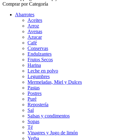
Comprar por Categoría
Abarrotes
Aceites
Arroz
Avenas
Azucar
Café
Conservas
Endulzantes
Frutos Secos
Harina
Leche en polvo
Legumbres
Mermeladas, Miel y Dulces
Pastas
Postres
Puré
Repostería
Sal
Salsas y condimentos
Sopas
Té
Vinagres y Jugo de limón
Yerba