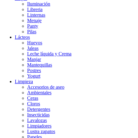
Iluminación
Libreria
Linternas
Menaje
Panty
Pilas
Lácteos
Huevos
Jaleas
Leche líquida y Crema
Manjar
Mantequillas
Postres
Yogurt
Limpieza
Accesorios de aseo
Ambientales
Ceras
Cloros
Detergentes
Insecticidas
Lavalozas
Limpiadores
Lustra zapatos
Papeles