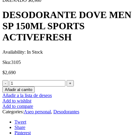
DRENADO
$
6,980
DESODORANTE DOVE MEN
SP 150ML SPORTS
ACTIVEFRESH
Availability:
In Stock
Sku:
3105
$
2,690
Añadir al carrito
Añadir a la lista de deseos
Add to wishlist
Add to compare
Categories:
Aseo personal
,
Desodorantes
Tweet
Share
Pinterest