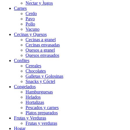
Nectar y Jugos
Carnes
Cerdo
Pavo
Pollo
Vacuno
Cecinas y Quesos
Cecinas a granel
Cecinas envasadas
Quesos a granel
Quesos envasados
Confites
Cereales
Chocolates
Galletas y Golosinas
Snacks y Cóctel
Congelados
Hamburguesas
Helados
Hortalizas
Pescados y carnes
Platos preparados
Frutas y Verduras
Frutas y verduras
Hogar