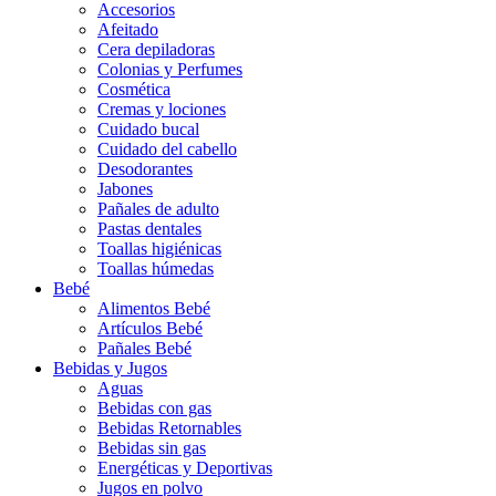
Accesorios
Afeitado
Cera depiladoras
Colonias y Perfumes
Cosmética
Cremas y lociones
Cuidado bucal
Cuidado del cabello
Desodorantes
Jabones
Pañales de adulto
Pastas dentales
Toallas higiénicas
Toallas húmedas
Bebé
Alimentos Bebé
Artículos Bebé
Pañales Bebé
Bebidas y Jugos
Aguas
Bebidas con gas
Bebidas Retornables
Bebidas sin gas
Energéticas y Deportivas
Jugos en polvo