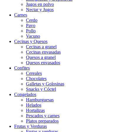
Jugos en polvo
Nectar y Jugos
Carnes
Cerdo
Pavo
Pollo
Vacuno
Cecinas y Quesos
Cecinas a granel
Cecinas envasadas
Quesos a granel
Quesos envasados
Confites
Cereales
Chocolates
Galletas y Golosinas
Snacks y Cóctel
Congelados
Hamburguesas
Helados
Hortalizas
Pescados y carnes
Platos preparados
Frutas y Verduras
Frutas y verduras