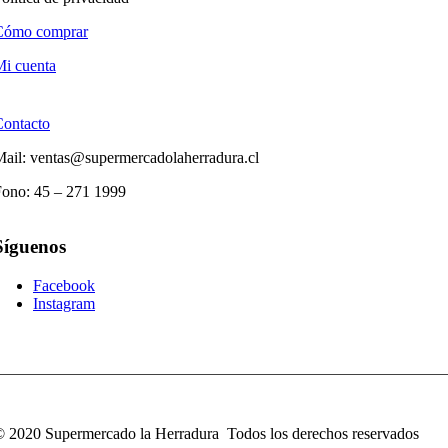
Cómo comprar
i cuenta
Contacto
ail: ventas@supermercadolaherradura.cl
Fono:
45 – 271 1999
Síguenos
Facebook
Instagram
 2020 Supermercado la Herradura Todos los derechos reservados