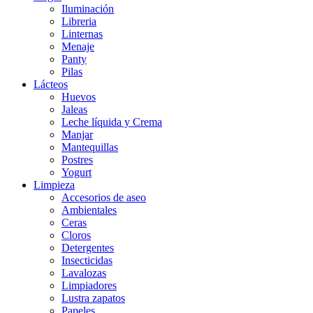
Iluminación
Libreria
Linternas
Menaje
Panty
Pilas
Lácteos
Huevos
Jaleas
Leche líquida y Crema
Manjar
Mantequillas
Postres
Yogurt
Limpieza
Accesorios de aseo
Ambientales
Ceras
Cloros
Detergentes
Insecticidas
Lavalozas
Limpiadores
Lustra zapatos
Papeles