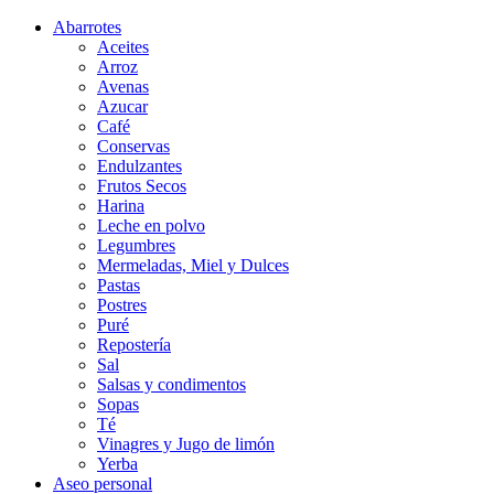
Abarrotes
Aceites
Arroz
Avenas
Azucar
Café
Conservas
Endulzantes
Frutos Secos
Harina
Leche en polvo
Legumbres
Mermeladas, Miel y Dulces
Pastas
Postres
Puré
Repostería
Sal
Salsas y condimentos
Sopas
Té
Vinagres y Jugo de limón
Yerba
Aseo personal