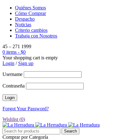
Quiénes Somos
Cómo Comprar
Despacho
Noticias
Criterio cambios
Trabaja con Nosotros
45 – 271 1999
0 items
-
$
0
Your shopping cart is empty
Login
/
Sign up
Username
Contraseña
Forgot Your Password?
Wishlist (
0
)
Comprar por Categoría