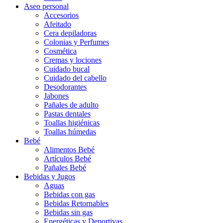
Aseo personal
Accesorios
Afeitado
Cera depiladoras
Colonias y Perfumes
Cosmética
Cremas y lociones
Cuidado bucal
Cuidado del cabello
Desodorantes
Jabones
Pañales de adulto
Pastas dentales
Toallas higiénicas
Toallas húmedas
Bebé
Alimentos Bebé
Artículos Bebé
Pañales Bebé
Bebidas y Jugos
Aguas
Bebidas con gas
Bebidas Retornables
Bebidas sin gas
Energéticas y Deportivas