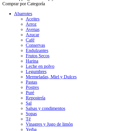
Comprar por Categoría
Abarrotes
Aceites
Arroz
Avenas
Azucar
Café
Conservas
Endulzantes
Frutos Secos
Harina
Leche en polvo
Legumbres
Mermeladas, Miel y Dulces
Pastas
Postres
Puré
Repostería
Sal
Salsas y condimentos
Sopas
Té
Vinagres y Jugo de limón
Yerba