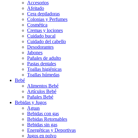
Accesorios
Afeitado
Cera depiladoras
Colonias y Perfumes
Cosmética
Cremas y lociones
Cuidado bucal
Cuidado del cabello
Desodorantes
Jabones
Pañales de adulto
Pastas dentales
Toallas higiénicas
Toallas húmedas
Bebé
Alimentos Bebé
Artículos Bebé
Pañales Bebé
Bebidas y Jugos
Aguas
Bebidas con gas
Bebidas Retornables
Bebidas sin gas
Energéticas y Deportivas
Jugos en polvo