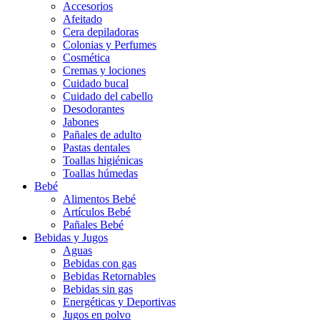
Accesorios
Afeitado
Cera depiladoras
Colonias y Perfumes
Cosmética
Cremas y lociones
Cuidado bucal
Cuidado del cabello
Desodorantes
Jabones
Pañales de adulto
Pastas dentales
Toallas higiénicas
Toallas húmedas
Bebé
Alimentos Bebé
Artículos Bebé
Pañales Bebé
Bebidas y Jugos
Aguas
Bebidas con gas
Bebidas Retornables
Bebidas sin gas
Energéticas y Deportivas
Jugos en polvo