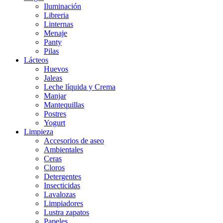
Iluminación
Libreria
Linternas
Menaje
Panty
Pilas
Lácteos
Huevos
Jaleas
Leche líquida y Crema
Manjar
Mantequillas
Postres
Yogurt
Limpieza
Accesorios de aseo
Ambientales
Ceras
Cloros
Detergentes
Insecticidas
Lavalozas
Limpiadores
Lustra zapatos
Papeles