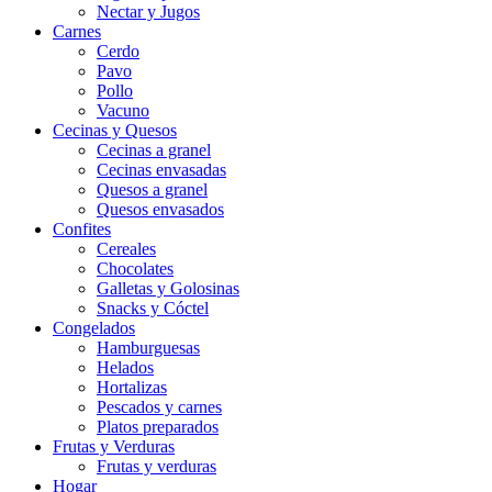
Nectar y Jugos
Carnes
Cerdo
Pavo
Pollo
Vacuno
Cecinas y Quesos
Cecinas a granel
Cecinas envasadas
Quesos a granel
Quesos envasados
Confites
Cereales
Chocolates
Galletas y Golosinas
Snacks y Cóctel
Congelados
Hamburguesas
Helados
Hortalizas
Pescados y carnes
Platos preparados
Frutas y Verduras
Frutas y verduras
Hogar