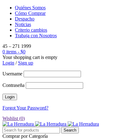
Quiénes Somos
Cómo Comprar
Despacho
Noticias
Criterio cambios
Trabaja con Nosotros
45 – 271 1999
0 items
-
$
0
Your shopping cart is empty
Login
/
Sign up
Username
Contraseña
Forgot Your Password?
Wishlist (
0
)
Comprar por Categoría