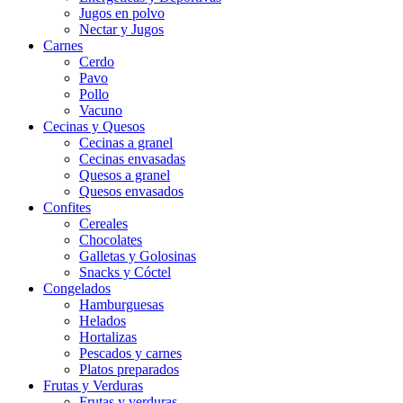
Jugos en polvo
Nectar y Jugos
Carnes
Cerdo
Pavo
Pollo
Vacuno
Cecinas y Quesos
Cecinas a granel
Cecinas envasadas
Quesos a granel
Quesos envasados
Confites
Cereales
Chocolates
Galletas y Golosinas
Snacks y Cóctel
Congelados
Hamburguesas
Helados
Hortalizas
Pescados y carnes
Platos preparados
Frutas y Verduras
Frutas y verduras