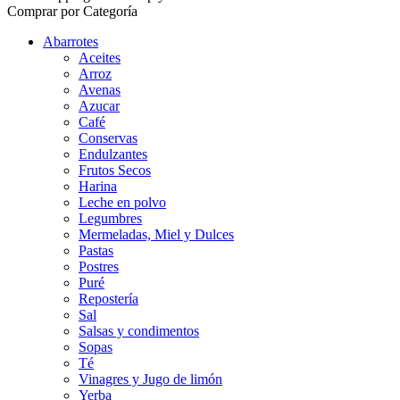
Comprar por Categoría
Abarrotes
Aceites
Arroz
Avenas
Azucar
Café
Conservas
Endulzantes
Frutos Secos
Harina
Leche en polvo
Legumbres
Mermeladas, Miel y Dulces
Pastas
Postres
Puré
Repostería
Sal
Salsas y condimentos
Sopas
Té
Vinagres y Jugo de limón
Yerba