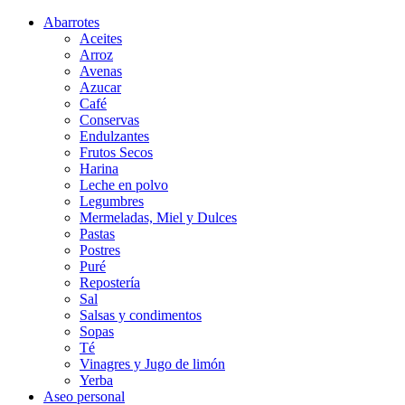
Abarrotes
Aceites
Arroz
Avenas
Azucar
Café
Conservas
Endulzantes
Frutos Secos
Harina
Leche en polvo
Legumbres
Mermeladas, Miel y Dulces
Pastas
Postres
Puré
Repostería
Sal
Salsas y condimentos
Sopas
Té
Vinagres y Jugo de limón
Yerba
Aseo personal