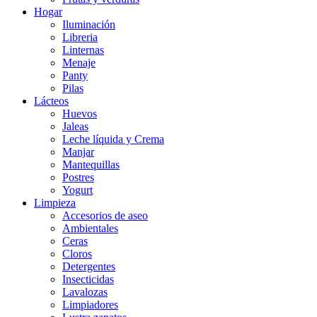
Hogar
Iluminación
Libreria
Linternas
Menaje
Panty
Pilas
Lácteos
Huevos
Jaleas
Leche líquida y Crema
Manjar
Mantequillas
Postres
Yogurt
Limpieza
Accesorios de aseo
Ambientales
Ceras
Cloros
Detergentes
Insecticidas
Lavalozas
Limpiadores