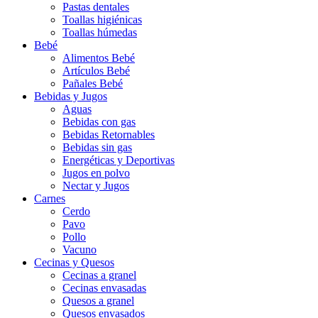
Pastas dentales
Toallas higiénicas
Toallas húmedas
Bebé
Alimentos Bebé
Artículos Bebé
Pañales Bebé
Bebidas y Jugos
Aguas
Bebidas con gas
Bebidas Retornables
Bebidas sin gas
Energéticas y Deportivas
Jugos en polvo
Nectar y Jugos
Carnes
Cerdo
Pavo
Pollo
Vacuno
Cecinas y Quesos
Cecinas a granel
Cecinas envasadas
Quesos a granel
Quesos envasados