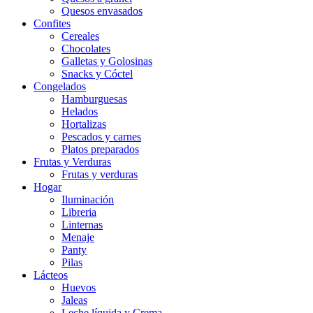
Quesos envasados
Confites
Cereales
Chocolates
Galletas y Golosinas
Snacks y Cóctel
Congelados
Hamburguesas
Helados
Hortalizas
Pescados y carnes
Platos preparados
Frutas y Verduras
Frutas y verduras
Hogar
Iluminación
Libreria
Linternas
Menaje
Panty
Pilas
Lácteos
Huevos
Jaleas
Leche líquida y Crema