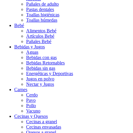
Pañales de adulto
Pastas dentales
Toallas higiénicas
Toallas húmedas
Bebé
Alimentos Bebé
Artículos Bebé
Pañales Bebé
Bebidas y Jugos
Aguas
Bebidas con gas
Bebidas Retornables
Bebidas sin gas
Energéticas y Deportivas
Jugos en polvo
Nectar y Jugos
Carnes
Cerdo
Pavo
Pollo
Vacuno
Cecinas y Quesos
Cecinas a granel
Cecinas envasadas
Quesos a granel