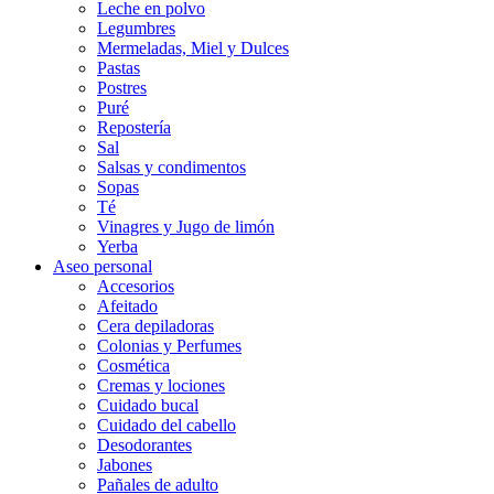
Leche en polvo
Legumbres
Mermeladas, Miel y Dulces
Pastas
Postres
Puré
Repostería
Sal
Salsas y condimentos
Sopas
Té
Vinagres y Jugo de limón
Yerba
Aseo personal
Accesorios
Afeitado
Cera depiladoras
Colonias y Perfumes
Cosmética
Cremas y lociones
Cuidado bucal
Cuidado del cabello
Desodorantes
Jabones
Pañales de adulto