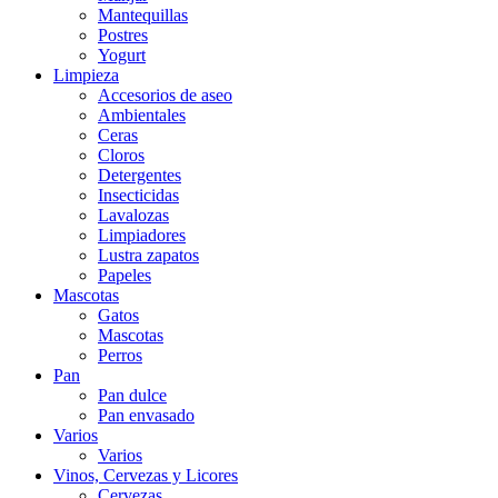
Mantequillas
Postres
Yogurt
Limpieza
Accesorios de aseo
Ambientales
Ceras
Cloros
Detergentes
Insecticidas
Lavalozas
Limpiadores
Lustra zapatos
Papeles
Mascotas
Gatos
Mascotas
Perros
Pan
Pan dulce
Pan envasado
Varios
Varios
Vinos, Cervezas y Licores
Cervezas