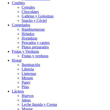
Confites
Cereales
Chocolates
Galletas y Golosinas
Snacks y Cóctel
Congelados
Hamburguesas
Helados
Hortalizas
Pescados y carnes
Platos preparados
Frutas y Verduras
Frutas y verduras
Hogar
Iluminación
Libreria
Linternas
Menaje
Panty
Pilas
Lácteos
Huevos
Jaleas
Leche líquida y Crema
Manjar