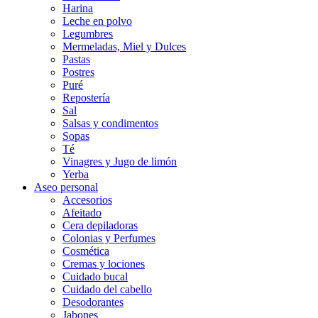
Harina
Leche en polvo
Legumbres
Mermeladas, Miel y Dulces
Pastas
Postres
Puré
Repostería
Sal
Salsas y condimentos
Sopas
Té
Vinagres y Jugo de limón
Yerba
Aseo personal
Accesorios
Afeitado
Cera depiladoras
Colonias y Perfumes
Cosmética
Cremas y lociones
Cuidado bucal
Cuidado del cabello
Desodorantes
Jabones