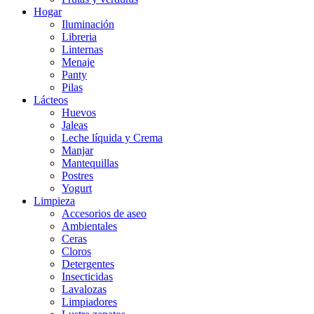
Hogar
Iluminación
Libreria
Linternas
Menaje
Panty
Pilas
Lácteos
Huevos
Jaleas
Leche líquida y Crema
Manjar
Mantequillas
Postres
Yogurt
Limpieza
Accesorios de aseo
Ambientales
Ceras
Cloros
Detergentes
Insecticidas
Lavalozas
Limpiadores