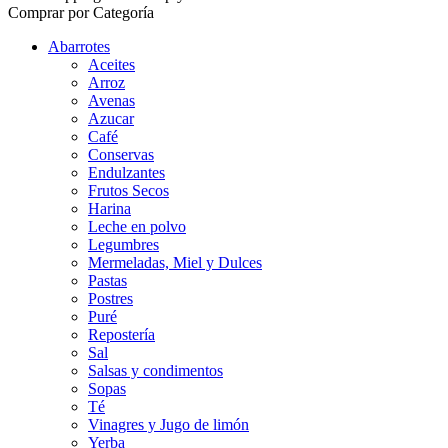
Comprar por Categoría
Abarrotes
Aceites
Arroz
Avenas
Azucar
Café
Conservas
Endulzantes
Frutos Secos
Harina
Leche en polvo
Legumbres
Mermeladas, Miel y Dulces
Pastas
Postres
Puré
Repostería
Sal
Salsas y condimentos
Sopas
Té
Vinagres y Jugo de limón
Yerba