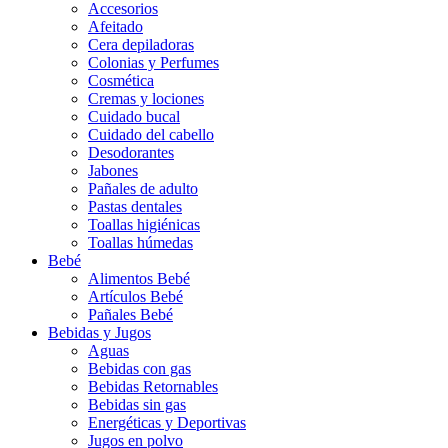
Accesorios
Afeitado
Cera depiladoras
Colonias y Perfumes
Cosmética
Cremas y lociones
Cuidado bucal
Cuidado del cabello
Desodorantes
Jabones
Pañales de adulto
Pastas dentales
Toallas higiénicas
Toallas húmedas
Bebé
Alimentos Bebé
Artículos Bebé
Pañales Bebé
Bebidas y Jugos
Aguas
Bebidas con gas
Bebidas Retornables
Bebidas sin gas
Energéticas y Deportivas
Jugos en polvo