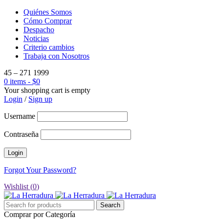
Quiénes Somos
Cómo Comprar
Despacho
Noticias
Criterio cambios
Trabaja con Nosotros
45 – 271 1999
0 items
-
$
0
Your shopping cart is empty
Login
/
Sign up
Username
Contraseña
Forgot Your Password?
Wishlist (
0
)
Comprar por Categoría