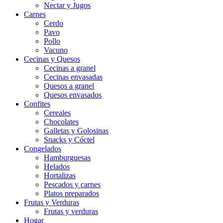
Nectar y Jugos
Carnes
Cerdo
Pavo
Pollo
Vacuno
Cecinas y Quesos
Cecinas a granel
Cecinas envasadas
Quesos a granel
Quesos envasados
Confites
Cereales
Chocolates
Galletas y Golosinas
Snacks y Cóctel
Congelados
Hamburguesas
Helados
Hortalizas
Pescados y carnes
Platos preparados
Frutas y Verduras
Frutas y verduras
Hogar