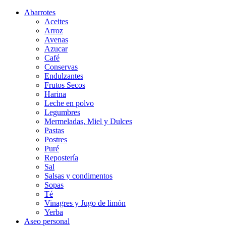
Abarrotes
Aceites
Arroz
Avenas
Azucar
Café
Conservas
Endulzantes
Frutos Secos
Harina
Leche en polvo
Legumbres
Mermeladas, Miel y Dulces
Pastas
Postres
Puré
Repostería
Sal
Salsas y condimentos
Sopas
Té
Vinagres y Jugo de limón
Yerba
Aseo personal