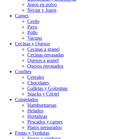
Jugos en polvo
Nectar y Jugos
Carnes
Cerdo
Pavo
Pollo
Vacuno
Cecinas y Quesos
Cecinas a granel
Cecinas envasadas
Quesos a granel
Quesos envasados
Confites
Cereales
Chocolates
Galletas y Golosinas
Snacks y Cóctel
Congelados
Hamburguesas
Helados
Hortalizas
Pescados y carnes
Platos preparados
Frutas y Verduras
Frutas y verduras