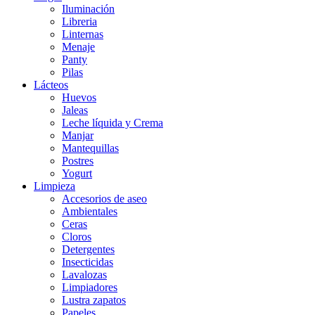
Iluminación
Libreria
Linternas
Menaje
Panty
Pilas
Lácteos
Huevos
Jaleas
Leche líquida y Crema
Manjar
Mantequillas
Postres
Yogurt
Limpieza
Accesorios de aseo
Ambientales
Ceras
Cloros
Detergentes
Insecticidas
Lavalozas
Limpiadores
Lustra zapatos
Papeles