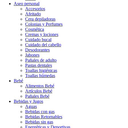
Aseo personal
Accesorios
Afeitado
Cera depiladoras
Colonias y Perfumes
Cosmética
Cremas y lociones
Cuidado bucal
Cuidado del cabello
Desodorantes
Jabones
Pañales de adulto
Pastas dentales
Toallas higiénicas
Toallas húmedas
Bebé
Alimentos Bebé
Artículos Bebé
Pañales Bebé
Bebidas y Jugos
Aguas
Bebidas con gas
Bebidas Retornables
Bebidas sin gas
Energéticas y Deportivas